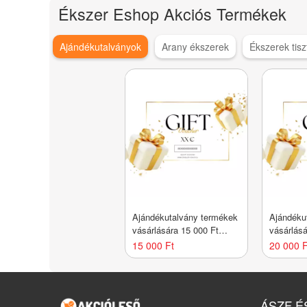
Ékszer Eshop Akciós Termékek
Ajándékutalványok
Arany ékszerek
Ékszerek tisz
Ajándékutalvány termékek
Ajándéku
vásárlására 15 000 Ft
vásárlásá
értékben
értékben
15 000 Ft
20 000 F
ÁSZF É