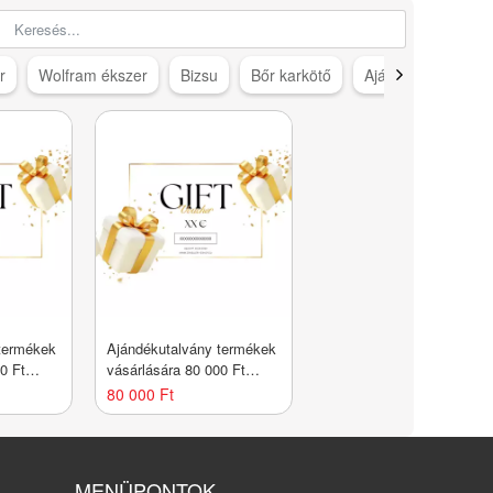
r
Wolfram ékszer
Bizsu
Bőr karkötő
Ajándék ötletek
termékek
Ajándékutalvány termékek
0 Ft
vásárlására 80 000 Ft
értékben
80 000 Ft
MENÜPONTOK