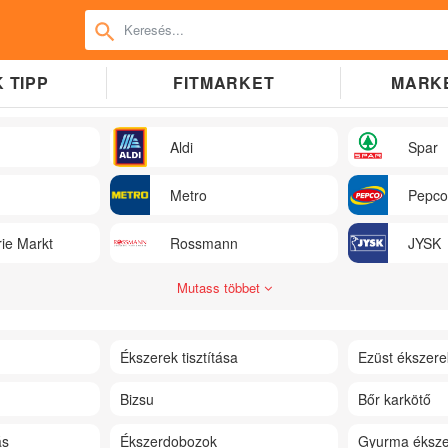
 TIPP
FITMARKET
MARK
Aldi
Spar
Metro
Pepco
ie Markt
Rossmann
JYSK
Mutass többet
Ékszerek tisztítása
Ezüst ékszere
Bizsu
Bőr karkötő
ás
Ékszerdobozok
Gyurma éksze