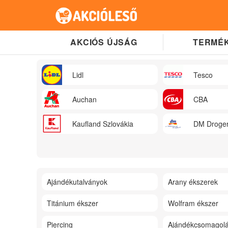
AKCIÓS ÚJSÁG
TERMÉK
Lidl
Tesco
Auchan
CBA
Kaufland Szlovákia
DM Droger
Ajándékutalványok
Arany ékszerek
Titánium ékszer
Wolfram ékszer
Piercing
Ajándékcsomagol