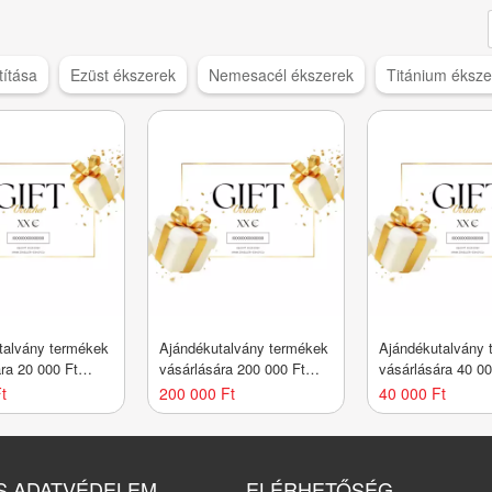
títása
Ezüst ékszerek
Nemesacél ékszerek
Titánium éksze
talvány termékek
Ajándékutalvány termékek
Ajándékutalvány 
ra 20 000 Ft
vásárlására 200 000 Ft
vásárlására 40 00
értékben
értékben
t
200 000 Ft
40 000 Ft
S ADATVÉDELEM
ELÉRHETŐSÉG