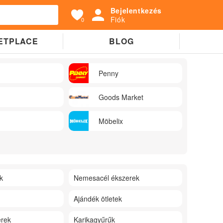
Bejelentkezés
Fiók
0
ETPLACE
BLOG
Penny
Goods Market
Möbelix
k
Nemesacél ékszerek
Ajándék ötletek
rek
Karikagyűrűk