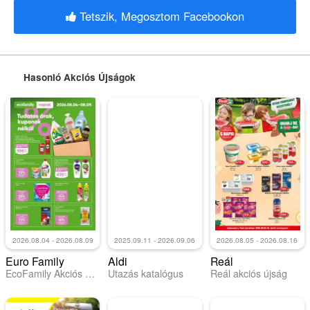
Tetszik, Megosztom Facebookon
Hasonló Akciós Újságok
2026.08.04 - 2026.08.09
2025.09.11 - 2026.09.06
2026.08.05 - 2026.08.16
Euro Family
Aldi
Reál
EcoFamily Akciós újság
Utazás katalógus
Reál akciós újság