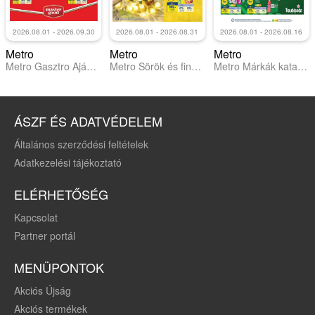
2026.08.01 - 2026.09.30
2026.08.01 - 2026.08.31
2026.08.01 - 2026.08.16
Metro
Metro
Metro
Metro Gasztro Ajánlataink 2026/08-09
Metro Sörök és finomságok 2026/08
Metro Márkák katalógus 2026/08
ÁSZF ÉS ADATVÉDELEM
Általános szerződési feltételek
Adatkezelési tájékoztató
ELÉRHETŐSÉG
Kapcsolat
Partner portál
MENÜPONTOK
Akciós Újság
Akciós termékek