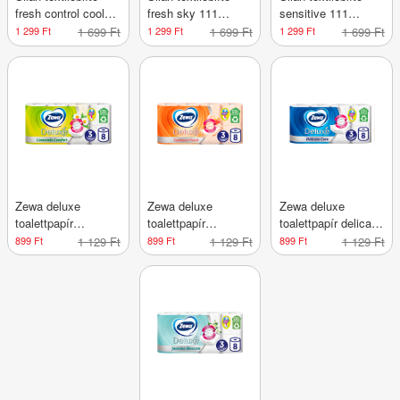
fresh control cool
fresh sky 111
sensitive 111
fresh 108 mos.
mosás 2775ml
mosás 2775ml
1 299 Ft
1 699 Ft
1 299 Ft
1 699 Ft
1 299 Ft
1 699 Ft
2700ml
Zewa deluxe
Zewa deluxe
Zewa deluxe
toalettpapír
toalettpapír
toalettpapír delicate
camomile fehér
cashmere barack
care 3 rétegű 8
899 Ft
1 129 Ft
899 Ft
1 129 Ft
899 Ft
1 129 Ft
3rétegű 8tekercses
3rétegű 8tekercs
tekercs