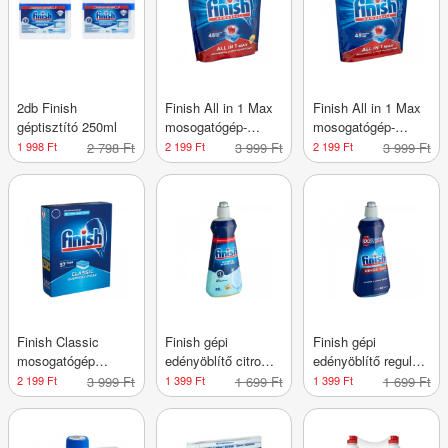
2db Finish
Finish All in 1 Max
Finish All in 1 Max
géptisztító 250ml
mosogatógép-
mosogatógép-
tabletta lemon 48db
tabletta regular
1 998 Ft
2 798 Ft
2 199 Ft
3 999 Ft
2 199 Ft
3 999 Ft
48db
Finish Classic
Finish gépi
Finish gépi
mosogatógép
edényöblítő citrom
edényöblítő regular
tabletta regular
400ml
400ml
2 199 Ft
3 999 Ft
1 399 Ft
1 699 Ft
1 399 Ft
1 699 Ft
57db