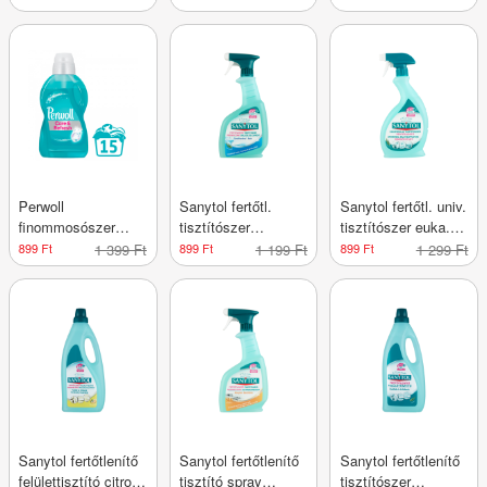
ruhákhoz 15mos.
15 mosás 900ml
15 mosás 900ml
900ml
Perwoll
Sanytol fertőtl.
Sanytol fertőtl. univ.
finommosószer
tisztítószer
tisztítószer euka.
szint. és kev.szálas
fürdőszobai, euka.
illattal 500ml
899 Ft
1 399 Ft
899 Ft
1 199 Ft
899 Ft
1 299 Ft
15 mosás 900ml
ill. 500ml
Sanytol fertőtlenítő
Sanytol fertőtlenítő
Sanytol fertőtlenítő
felülettisztító citrom
tisztító spray
tisztítószer