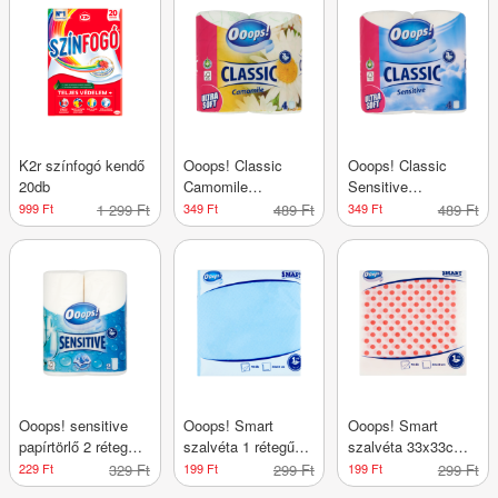
K2r színfogó kendő
Ooops! Classic
Ooops! Classic
20db
Camomile
Sensitive
toalettpapír 3rétegű
toalettpapír 3rétegű
999 Ft
1 299 Ft
349 Ft
489 Ft
349 Ft
489 Ft
4tekercs
4tekercs
Ooops! sensitive
Ooops! Smart
Ooops! Smart
papírtörlő 2 rétegű,
szalvéta 1 rétegű
szalvéta 33x33cm 1
2 tekercs
33 x 33 cm 45 db
rétegű 45db
229 Ft
329 Ft
199 Ft
299 Ft
199 Ft
299 Ft