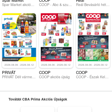
Spar Market
COOP
Reál
Spar Market akciós újság
COOP - Abc & szuper / Alföld Pro-Coop Zrt.
Reál Bevásárló hétvége - Pest megye
2026.08.06 - 2026.08.12
2026.08.06 - 2026.08.12
2026.08.06 - 2026.08.12
PRIVÁT
COOP
COOP
PRIVÁT Déli vármegyék
COOP akciós újság
COOP - Észak Kelet Pro-Coop Zrt - Szuper Plusz
További CBA Príma Akciós Újságok