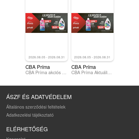
2026.08.05 - 2026.08.31
2026.08.05 - 2026.08.31
CBA Príma
CBA Príma
CBA Príma akciós újság
CBA Príma Aktuális óriásplakátok
ÁSZF ÉS ADATVÉDELEM
Általános szerződési feltételek
Adatkezelési tájékoztató
ELÉRHETŐSÉG
Kapcsolat