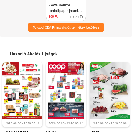
Zewa deluxe
toalettpapír jasmine
blossom 3 rétegű
899 Ft
1 129 Ft
8tekercses
További CBA Príma akciós termékek betöltése
Hasonló Akciós Újságok
2026.08.06 - 2026.08.12
2026.08.06 - 2026.08.12
2026.08.06 - 2026.08.09