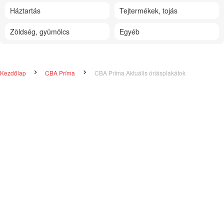
Háztartás
Tejtermékek, tojás
Zöldség, gyümölcs
Egyéb
Kezdőlap
CBA Príma
CBA Príma Aktuális óriásplakátok