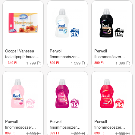
Ooops! Vanessa
Perwoll
Perwoll
toalettpapír barack
finommosószer
finommosószer
3 rétegű 24 tekercs
fehér textíliákhoz
fekete és sötét
1 349 Ft
1 799 Ft
899 Ft
1 399 Ft
899 Ft
1 399 Ft
15 mosás 900ml
textiliákhoz
15m.900ml
Perwoll
Perwoll
Perwoll
finommosószer
finommosószer
finommosószer
gyapjú és kímélő
renew & blossom
színes textíliákhoz
899 Ft
1 399 Ft
899 Ft
1 399 Ft
899 Ft
1 399 Ft