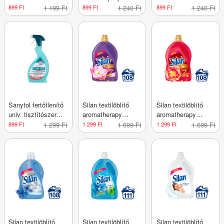
1000ml
konyhai 500ml
eukaliptusz illattal
899 Ft
1 199 Ft
899 Ft
1 240 Ft
899 Ft
1 240 Ft
1l
Sanytol fertőtlenítő
Silan textilöblítő
Silan textilöblítő
univ. tisztítószer
aromatherapy
aromatherapy
grapefr. ill. 500ml
magic magnolia
sensual rose 108
899 Ft
1 299 Ft
1 299 Ft
1 699 Ft
1 299 Ft
1 699 Ft
108m. 2700ml
mos. 2700ml
Silan textilöblítő
Silan textilöblítő
Silan textilöblítő