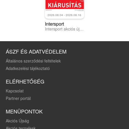
2026.08.04 - 2026.08.16
Intersport
Intersport akciós újság
ÁSZF ÉS ADATVÉDELEM
Általános szerződési feltételek
Adatkezelési tájékoztató
ELÉRHETŐSÉG
Kapcsolat
Partner portál
MENÜPONTOK
Akciós Újság
Akciós termékek