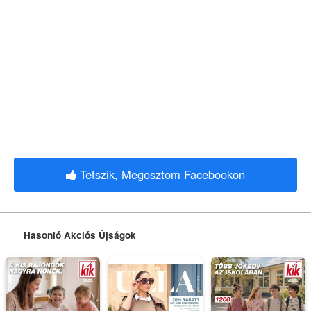
Tetszik, Megosztom Facebookon
Hasonló Akciós Újságok