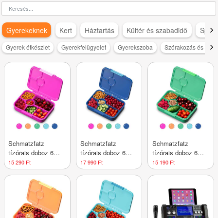
Gyerekeknek
Kert
Háztartás
Kültér és szabadidő
Sport
Gyerek étkészlet
Gyerekfelügyelet
Gyerekszoba
Szórakozás és szab
Schmatzfatz
Schmatzfatz
Schmatzfatz
tízórais doboz 6
tízórais doboz 6
tízórais doboz 6
rekesszel
rekesszel
rekesszel
15 290 Ft
17 990 Ft
15 190 Ft