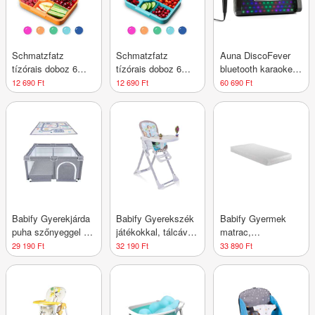
Schmatzfatz
Schmatzfatz
Auna DiscoFever
tízórais doboz 6
tízórais doboz 6
bluetooth karaoke
rekesszel
rekesszel
rendszer, LED 7''
12 690 Ft
12 690 Ft
60 690 Ft
TFT kijelző, CD,
USB, fekete
Babify Gyerekjárda
Babify Gyerekszék
Babify Gyermek
puha szőnyeggel és
játékokkal, tálcával
matrac,
csúszásgátló
és állítható
viszkoelasztikus,
29 190 Ft
32 190 Ft
33 890 Ft
járókával, beltéri és
lábtartóval (max.
huzattal, 120 x 60
kültéri használatra
110 karakter)
cm, fehér
is alkalmas,
dőlésálló és
könnyen