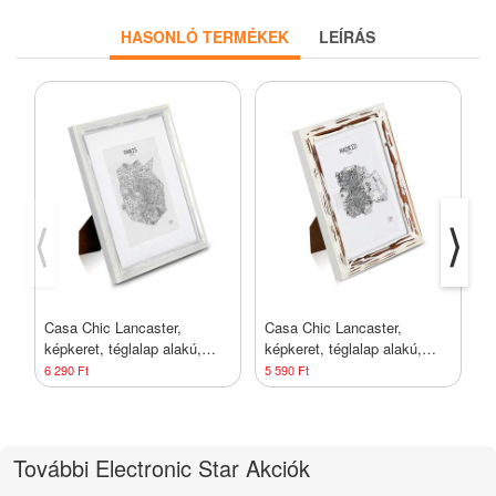
HASONLÓ TERMÉKEK
LEÍRÁS
⟨
⟩
Casa Chic Lancaster,
Casa Chic Lancaster,
C
képkeret, téglalap alakú,
képkeret, téglalap alakú,
ü
fényképek 24,8 x 19,3 cm,
fényképek 17 x 12 cm,
p
6 290 Ft
5 590 Ft
1
paszpartu, fa
paszpartu, fa
További Electronic Star Akciók