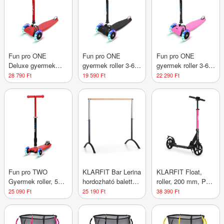
Fun pro ONE
Fun pro ONE
Fun pro ONE
Deluxe gyermek
gyermek roller 3-6
gyermek roller 3-6
roller 3-6 éves korig
éves korig LED
éves korig LED
28 790 Ft
19 590 Ft
22 290 Ft
LED kerekek
kerekek
kerekek
összecsukható 50
összecsukható 50
összecsukható 50
kg-ig állítható
kg-ig állítható
kg-ig állítható
magasságú
magasságú
magasságú
Fun pro TWO
KLARFIT Bar Lerina
KLARFIT Float,
Gyermek roller, 5
hordozható balett
roller, 200 mm, PU
évtől, LED kerekek,
rúd, 110x113 cm,
kerekek, ABAC 7,
25 090 Ft
25 190 Ft
38 390 Ft
80 kg,
állítható magasság,
AS-soft grips
összecsukható,
acél, fekete
fogantyúk,
állítható magasságú
bíborvörös