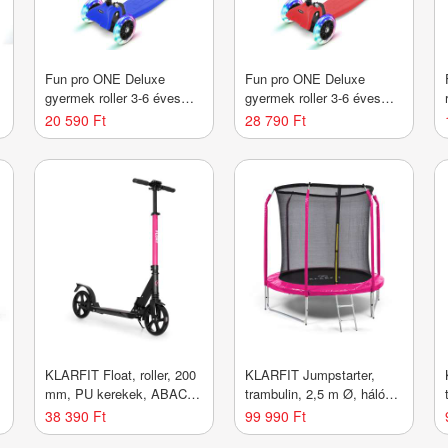
Fun pro ONE Deluxe
Fun pro ONE Deluxe
gyermek roller 3-6 éves
gyermek roller 3-6 éves
korig LED kerekek
korig LED kerekek
20 590 Ft
28 790 Ft
összecsukható 50 kg-ig
összecsukható 50 kg-ig
állítható magasságú
állítható magasságú
KLARFIT Float, roller, 200
KLARFIT Jumpstarter,
mm, PU kerekek, ABAC 7,
trambulin, 2,5 m Ø, háló
AS-soft grips fogantyúk,
120 kg max., 195 cm Ø
38 390 Ft
99 990 Ft
bíborvörös
ugrófelület