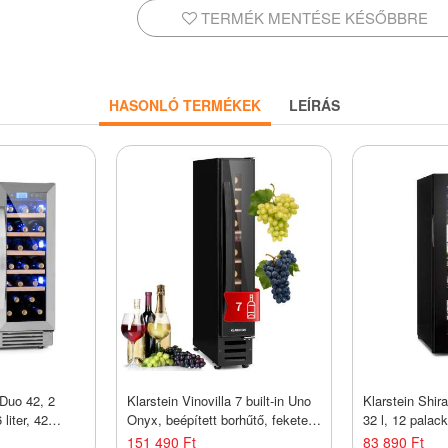
TERMÉK MENTÉSE KÉSŐBBRE
HASONLÓ TERMÉKEK
LEÍRÁS
 Duo 42, 2
Klarstein Vinovilla 7 built-in Uno
Klarstein Shir
liter, 42
Onyx, beépített borhűtő, fekete
32 l, 12 palac
D világítás,
üveg, rozsdamentes acél
érintőképerny
151 490 Ft
83 890 Ft