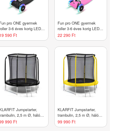
Fun pro ONE gyermek
Fun pro ONE gyermek
roller 3-6 éves korig LED
roller 3-6 éves korig LED
kerekek összecsukható 50
kerekek összecsukható 50
19 590 Ft
22 290 Ft
kg-ig állítható magasságú
kg-ig állítható magasságú
KLARFIT Jumpstarter,
KLARFIT Jumpstarter,
trambulin, 2,5 m Ø, háló
trambulin, 2,5 m Ø, háló
120 kg max., 195 cm Ø
120 kg max., 195 cm Ø
99 990 Ft
99 990 Ft
ugrófelület
ugrófelület