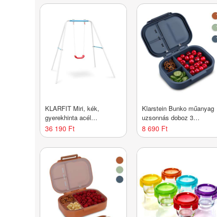
magasságú
KLARFIT Miri, kék,
Klarstein Bunko műanyag
gyerekhinta acél
uzsonnás doboz 3
konstrukcióval, kerti
rekesszel
36 190 Ft
8 690 Ft
használatra