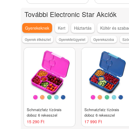
üvegajtó
További Electronic Star Akciók
Gyerekeknek
Kert
Háztartás
Kültér és szaba
Gyerek étkészlet
Gyerekfelügyelet
Gyerekszoba
Szó
Schmatzfatz tízórais
Schmatzfatz tízórais
doboz 6 rekesszel
doboz 6 rekesszel
15 290 Ft
17 990 Ft