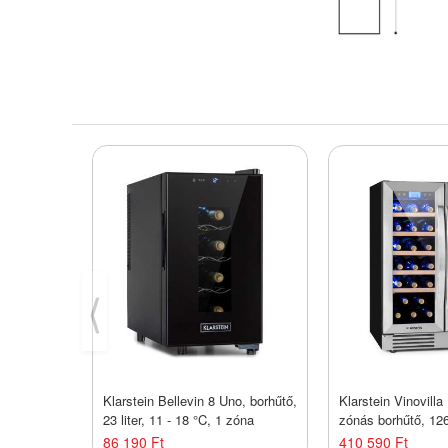
⟨
Klarstein Bellevin 8 Uno, borhűtő,
Klarstein Vinovilla
23 liter, 11 - 18 °C, 1 zóna
zónás borhűtő, 126 
palack, 3 színű LE
86 190 Ft
410 590 Ft