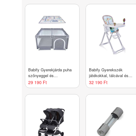
Babify Gyerekjárda puha
Babify Gyerekszék
szőnyeggel és
játékokkal, tálcával és
csúszásgátló járókával,
állítható lábtartóval (max.
29 190 Ft
32 190 Ft
beltéri és kültéri
110 karakter)
használatra is alkalmas,
dőlésálló és könnyen
összeszerelhető/szétszerelhető