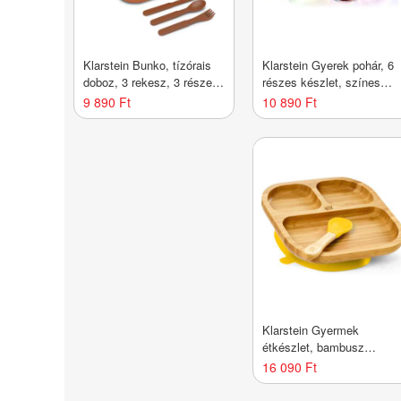
Klarstein Bunko, tízórais
Klarstein Gyerek pohár, 6
doboz, 3 rekesz, 3 részes
részes készlet, színes
evőeszköz Méretek: kb.
fedelek, légmentesen zárt,
9 890 Ft
10 890 Ft
21 x 14,5 x 5,5 cm (Sz x
nem áteresztő
M x M)
Klarstein Gyermek
étkészlet, bambusz
tányérral és kanállal, 250
16 090 Ft
ml, mellékelve
tapadókorong, 18 x 18 cm