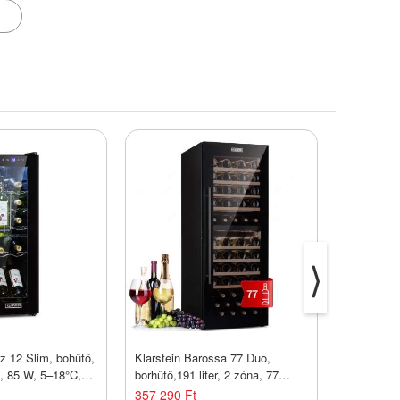
⟩
az 12 Slim, bohűtő,
Klarstein Barossa 77 Duo,
Klarstein 
k, 85 W, 5–18°C,
borhűtő,191 liter, 2 zóna, 77
313 liter, 
ős kezelőpanel
palack, érintőképernyős, LED,
rozsdamen
357 290 Ft
430 190 