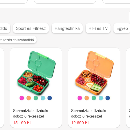
didő
Sport és Fitnesz
Hangtechnika
HiFi és TV
Egyéb
rakozás és szabadidő
Schmatzfatz tízórais
Schmatzfatz tízórais
doboz 6 rekesszel
doboz 6 rekesszel
15 190 Ft
12 690 Ft