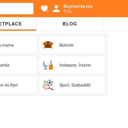
Bejelentkezés
Fiók
0
ETPLACE
BLOG
a-mama
Bútorok
tartás
Irodaszer, Írószer
on és Kert
Sport, Szabadidő