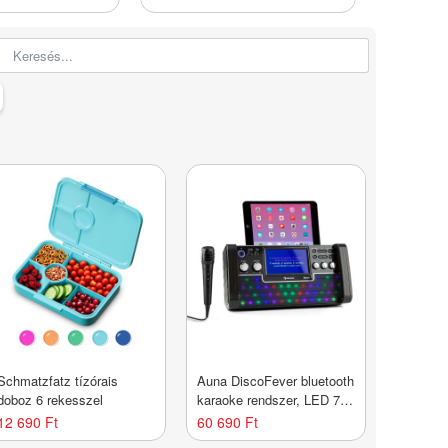
fekete
Schmatzfatz tízórais
Auna DiscoFever bluetooth
doboz 6 rekesszel
karaoke rendszer, LED 7''
TFT kijelző, CD, USB,
12 690 Ft
60 690 Ft
fekete