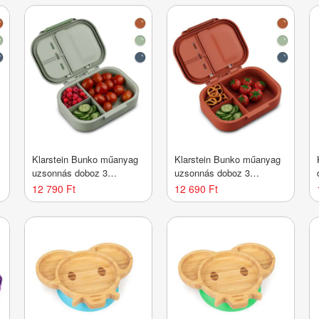
Klarstein Bunko műanyag
Klarstein Bunko műanyag
uzsonnás doboz 3
uzsonnás doboz 3
rekesszel
rekesszel
12 790 Ft
12 690 Ft