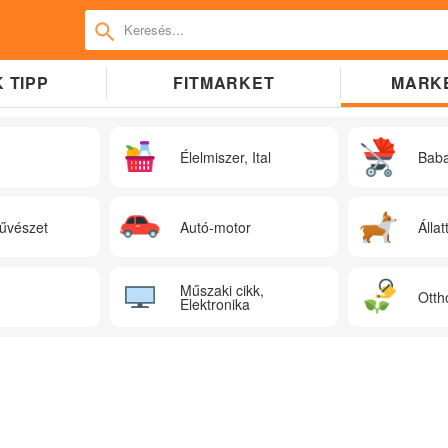
 TIPP
FITMARKET
MARK
Élelmiszer, Ital
Bab
űvészet
Autó-motor
Állat
Műszaki cikk,
Otth
Elektronika