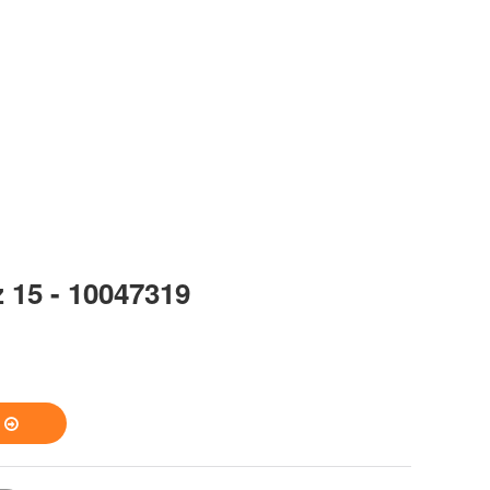
z 15 - 10047319
S