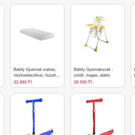
Babify Gyermek matrac,
Babify Gyermekszék -
viszkoelasztikus, huzattal,
zsiráf, magas, alatta
120 x 60 cm, fehér
33 890 Ft
39 590 Ft