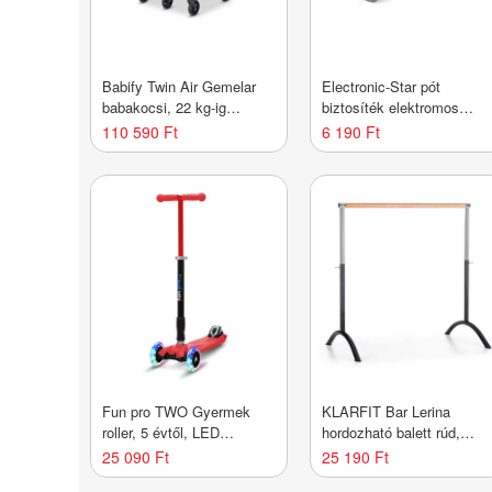
Babify Twin Air Gemelar
Electronic-Star pót
babakocsi, 22 kg-ig
biztosíték elektromos
engedélyezett, könnyű és
rollerhez
110 590 Ft
6 190 Ft
kompakt, halvány szürke
Fun pro TWO Gyermek
KLARFIT Bar Lerina
roller, 5 évtől, LED
hordozható balett rúd,
kerekek, 80 kg,
110x113 cm, állítható
25 090 Ft
25 190 Ft
összecsukható, állítható
magasság, acél, fekete