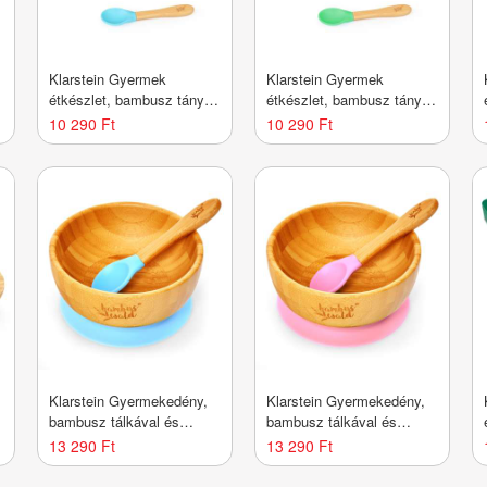
Klarstein Gyermek
Klarstein Gyermek
étkészlet, bambusz tányér
étkészlet, bambusz tányér
és kanál, 250 ml,
és kanál, 250 ml,
10 290 Ft
10 290 Ft
mellékelve tapadókorong,
mellékelve tapadókorong,
18 x 18 cm
18 x 18 cm
Klarstein Gyermekedény,
Klarstein Gyermekedény,
bambusz tálkával és
bambusz tálkával és
kanállal, 400 ml,
kanállal, 400 ml,
13 290 Ft
13 290 Ft
mellékelve tapadókorong,
mellékelve tapadókorong,
Ø: 13,7 cm
Ø: 13,7 cm