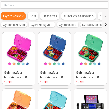
Gyerekeknek
Kert
Háztartás
Kültér és szabadidő
Sport
Gyerek étkészlet
Gyerekfelügyelet
Gyerekszoba
Szórakozás és szab
Schmatzfatz
Schmatzfatz
Schmatzfatz
tízórais doboz 6
tízórais doboz 6
tízórais doboz 6
rekesszel
rekesszel
rekesszel
15 290 Ft
17 990 Ft
15 190 Ft