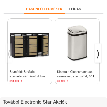
HASONLÓ TERMÉKEK
LEÍRÁS
⟨
⟩
Blumfeldt BinSafe,
Klarstein Cleansmann 30,
K
szemétkosár tároló doboz, 3
szemetes, szenzorral, 30 l,
s
szemétkosár, 240 l, zárható,
szemeteszsákokhoz, ABS,
r
313 490 Ft
30 490 Ft
5
időjárásálló horganyzott
krómozott
c
acél, beültethető tető
k
További Electronic Star Akciók