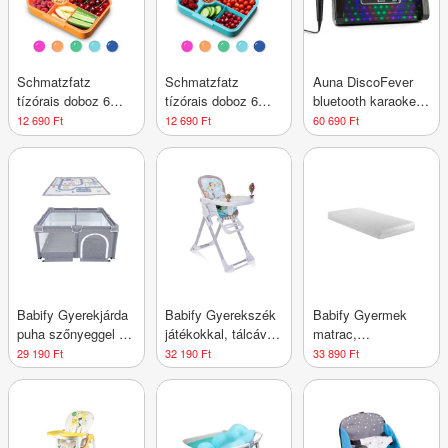
Schmatzfatz
Schmatzfatz
Auna DiscoFever
tízórais doboz 6
tízórais doboz 6
bluetooth karaoke
rekesszel
rekesszel
rendszer, LED 7''
12 690 Ft
12 690 Ft
60 690 Ft
TFT kijelző, CD,
USB, fekete
Babify Gyerekjárda
Babify Gyerekszék
Babify Gyermek
puha szőnyeggel és
játékokkal, tálcával
matrac,
csúszásgátló
és állítható
viszkoelasztikus,
29 190 Ft
32 190 Ft
33 890 Ft
járókával, beltéri és
lábtartóval (max.
huzattal, 120 x 60
kültéri használatra
110 karakter)
cm, fehér
is alkalmas,
dőlésálló és
könnyen