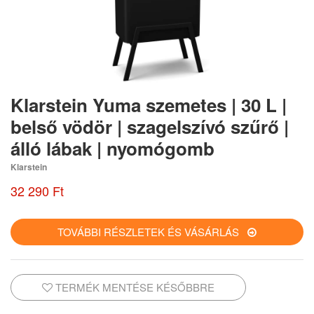
Klarstein Yuma szemetes | 30 L |
belső vödör | szagelszívó szűrő |
álló lábak | nyomógomb
Klarstein
32 290 Ft
TOVÁBBI RÉSZLETEK ÉS VÁSÁRLÁS
TERMÉK MENTÉSE KÉSŐBBRE