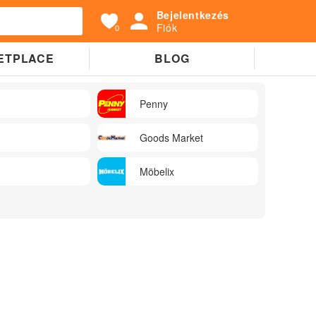
Bejelentkezés
Fiók
0
ETPLACE
BLOG
Penny
Goods Market
Möbelix