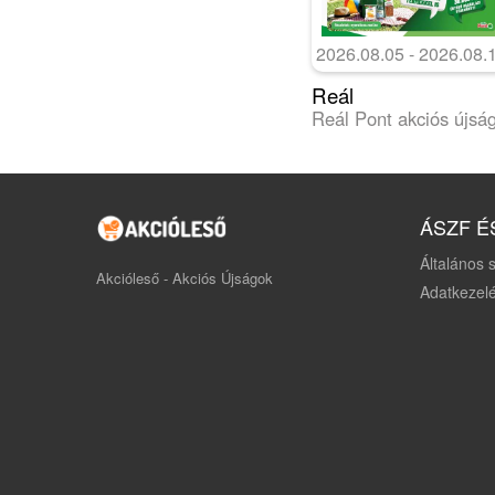
2026.08.05 - 2026.08.
Reál
Reál Pont akciós újsá
ÁSZF É
Általános s
Akcióleső - Akciós Újságok
Adatkezelé