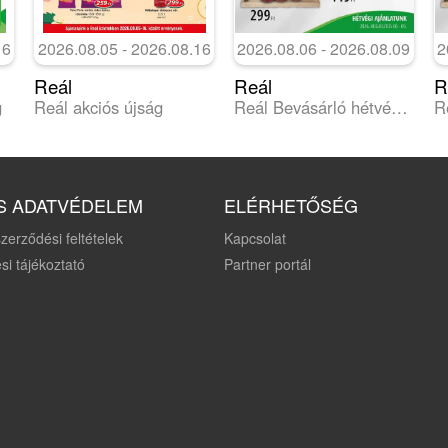
16
2026.08.05 - 2026.08.16
2026.08.06 - 2026.08.09
2
Reál
Reál
R
g
Reál akciós újság
Reál Bevásárló hétvége - Kisalföld
S ADATVÉDELEM
ELÉRHETŐSÉG
zerződési feltételek
Kapcsolat
si tájékoztató
Partner portál