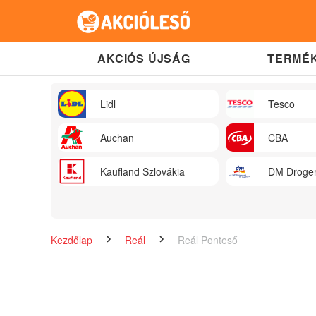
AKCIÓS ÚJSÁG
TERMÉK
Lidl
Tesco
Auchan
CBA
Kaufland Szlovákia
DM Droger
Kezdőlap
Reál
Reál Ponteső