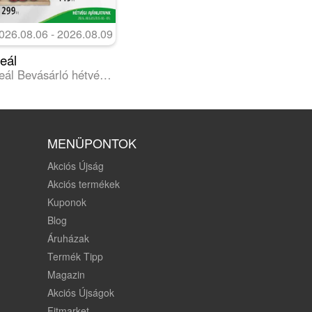
026.08.06 - 2026.08.09
eál
Reál Bevásárló hétvége - Kelet Magyarország
MENÜPONTOK
Akciós Újság
Akciós termékek
Kuponok
Blog
Áruházak
Termék Tipp
Magazin
Akciós Újságok
Fitmarket