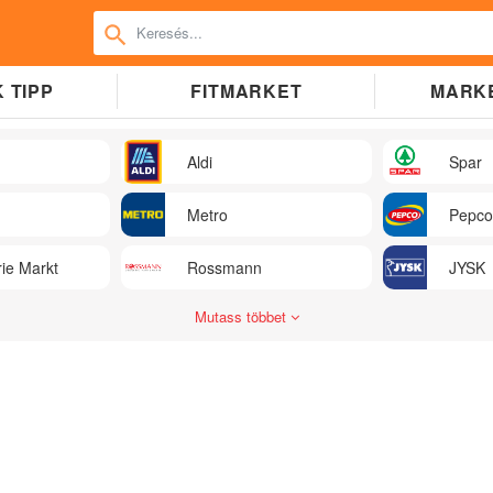
 TIPP
FITMARKET
MARK
Aldi
Spar
Metro
Pepco
ie Markt
Rossmann
JYSK
Mutass többet