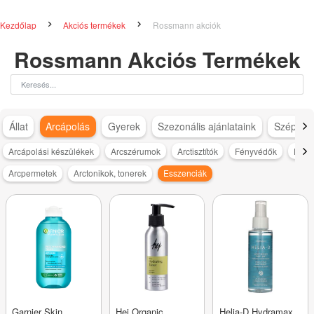
Kezdőlap
Akciós termékek
Rossmann akciók
Rossmann Akciós Termékek
Állat
Arcápolás
Gyerek
Szezonális ajánlataink
Szépség
Arcápolási készülékek
Arcszérumok
Arctisztítók
Fényvédők
Háml
Arcpermetek
Arctonikok, tonerek
Esszenciák
Garnier Skin
Hej Organic
Helia-D Hydramax