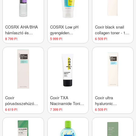
COSRX AHA/BHA
COSRX Low pH
Coxir black snail
hámlasztó és
gyengéden
collagen toner - 150
bőrnyugtató tonik -
hámlasztó
ml
8 799 Ft
5 999 Ft
6 509 Ft
50 ml
arctisztító gél - 150
ml
Coxir
Coxir TXA
Coxir ultra
pórusösszehúzó
Niacinamide Toning
hyaluronic
tonik teafa
balzsam - 40 ml
mélyhidratáló toner
6 619 Ft
7 399 Ft
6 509 Ft
kivonattal - 150 ml
- 150 ml