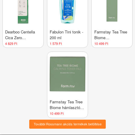
Dearboo Centella
Fabulon Tini tonik -
Farmstay Tea Tree
Cica Zero
200 ml
Biome
bőrkiegyensúlyozó
faggyúszabályzó,
4 829 Ft
1 579 Ft
10 499 Ft
toner - 150 ml
bőrnyugtató toner
teafával - 200 ml
Farmstay Tea Tree
Biome hámlasztó
vattakorongok
10 499 Ft
teafával - 140 ml
További Rossmann akciós termékek betöltése