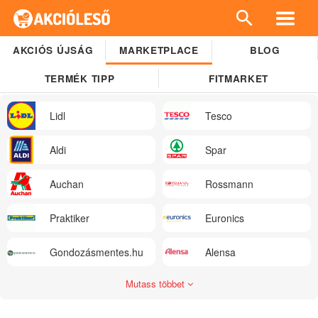
AKCIÓS ÚJSÁG
MARKETPLACE
BLOG
TERMÉK TIPP
FITMARKET
Lidl
Tesco
Aldi
Spar
Auchan
Rossmann
Praktiker
Euronics
Gondozásmentes.hu
Alensa
Mutass többet