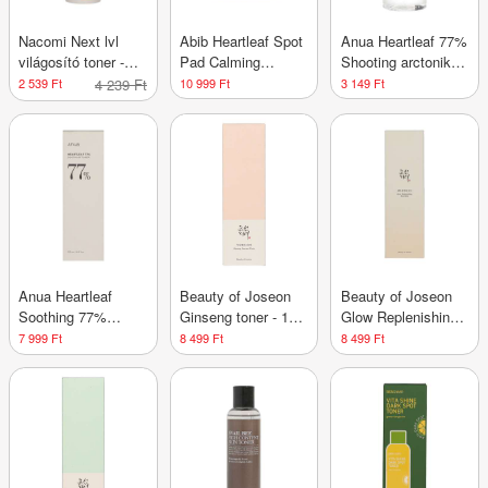
Nacomi Next lvl
Abib Heartleaf Spot
Anua Heartleaf 77%
világosító toner -
Pad Calming
Shooting arctonik -
100 ml
nyugtató arctisztító
40 ml
2 539 Ft
4 239 Ft
10 999 Ft
3 149 Ft
korongok - 150 ml
Anua Heartleaf
Beauty of Joseon
Beauty of Joseon
Soothing 77%
Ginseng toner - 150
Glow Replenishing
arctonik - 250 ml
ml
rizstej esszencia -
7 999 Ft
8 499 Ft
8 499 Ft
150 ml