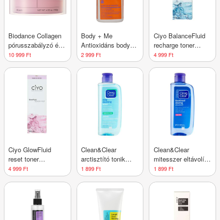
Biodance Collagen
Body + Me
Ciyo BalanceFluid
pórusszabályzó és
Antioxidáns body
recharge toner
bőrfeszesítő
cleanser minden
arcpermet - 100 ml
10 999 Ft
2 999 Ft
4 999 Ft
tonikkal átitatott
bőrtípusra - 300 ml
gélkorong - 60 db
Ciyo GlowFluid
Clean&Clear
Clean&Clear
reset toner
arctisztító tonik
mitesszer eltávolító
arcpermet - 100 ml
érzékeny bőrre -
tonik - 200 ml
4 999 Ft
1 899 Ft
1 899 Ft
200 ml