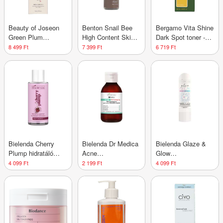
Beauty of Joseon
Benton Snail Bee
Bergamo Vita Shine
Green Plum
High Content Skin
Dark Spot toner -
hámlasztó toner -
toner - 150 ml
180 ml
8 499 Ft
7 399 Ft
6 719 Ft
150 ml
Bielenda Cherry
Bielenda Dr Medica
Bielenda Glaze &
Plump hidratáló
Acne
Glow
tonik - 100 ml
Dermatological
ragyogásfokozó és
4 099 Ft
2 199 Ft
4 099 Ft
akné elleni tonik -
hidratáló arcpermet
250 ml
- 100 ml