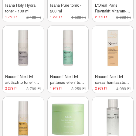
Isana Holy Hydra
Isana Pure tonik -
L'Oréal Paris
toner - 100 ml
200 ml
Revitalift Vitamin-C
toner - 180 ml
1 759 Ft
2 199 Ft
1 223 Ft
1 529 Ft
2 999 Ft
3 999 Ft
Nacomi Next lvl
Nacomi Next lvl
Nacomi Next lvl
arctisztító toner -
pattanás elleni toner
savas hámlasztó
100 ml
- 100 ml
toner - 100 ml
2 279 Ft
3 799 Ft
1 949 Ft
3 259 Ft
2 989 Ft
4 989 Ft