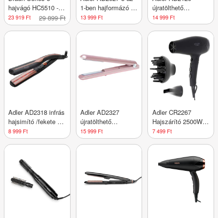
hajvágó HC5510 - 1
1-ben hajformázó -
újratölthető
db
1 db
hajsütővas /fekete -
23 919 Ft
29 899 Ft
13 999 Ft
14 999 Ft
1 db
Adler AD2318 infrás
Adler AD2327
Adler CR2267
hajsimító /fekete - 1
újratölthető
Hajszárító 2500W -
db
hajsimító
1 db
8 999 Ft
15 999 Ft
7 499 Ft
/rózsaszín - 1 db