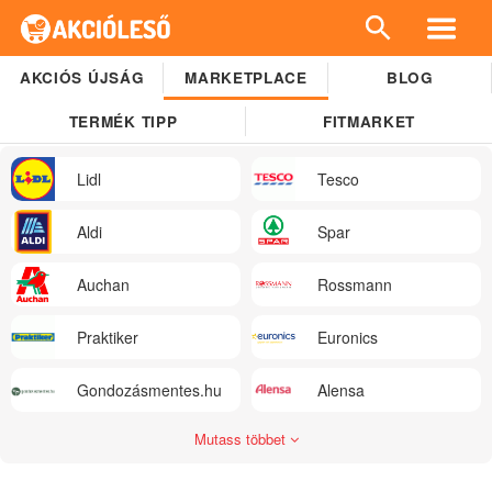
AKCIÓS ÚJSÁG
MARKETPLACE
BLOG
TERMÉK TIPP
FITMARKET
Lidl
Tesco
Aldi
Spar
Auchan
Rossmann
Praktiker
Euronics
Gondozásmentes.hu
Alensa
Mutass többet