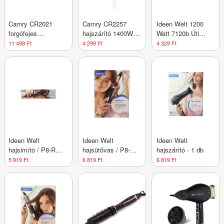
Camry CR2021
Camry CR2257
Ideen Welt 1200
forgófejes
hajszárító 1400W -
Watt 7120b Úti
hajformázó
1 db
hajszárító - 1 db
11 499 Ft
4 299 Ft
4 329 Ft
/rózsaszín - 1 db
Ideen Welt
Ideen Welt
Ideen Welt
hajsimító / P8-RM-
hajsütővas / P8-
hajszárító - 1 db
BHS - 1 db
RM-BCI - 1 db
5 919 Ft
6 819 Ft
6 819 Ft