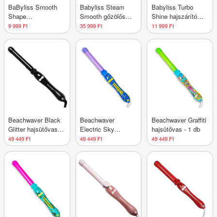
BaByliss Smooth
Babyliss Steam
Babyliss Turbo
Shape
Smooth gőzölős
Shine hajszárító
meleglevegős
kerámialapos
2200W /fekete-rose
9 999 Ft
35 999 Ft
11 999 Ft
hajformázó 300W, 2
hajvasaló /fekete-
gold, D570DE - 1 db
kiegészítővel,
rose gold, ST493E -
AS86E - 1 db
1 db
Beachwaver Black
Beachwaver
Beachwaver Graffiti
Glitter hajsütővas -
Electric Sky
hajsütővas - 1 db
1 db
hajsütővas - 1 db
49 449 Ft
49 449 Ft
49 449 Ft