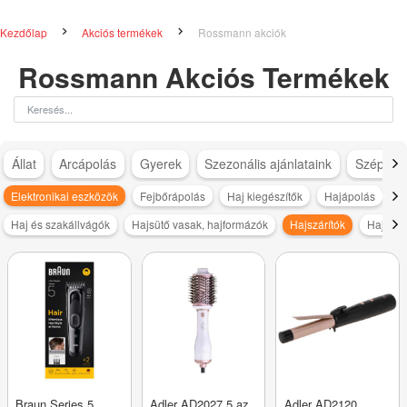
Kezdőlap
Akciós termékek
Rossmann akciók
Rossmann Akciós Termékek
Állat
Arcápolás
Gyerek
Szezonális ajánlataink
Szépség
Elektronikai eszközök
Fejbőrápolás
Haj kiegészítők
Hajápolás
H
Haj és szakállvágók
Hajsütő vasak, hajformázók
Hajszárítók
Hajvasa
Braun Series 5
Adler AD2027 5 az
Adler AD2120