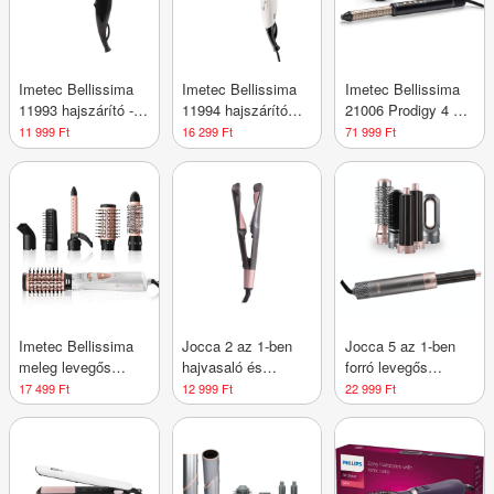
Imetec Bellissima
Imetec Bellissima
Imetec Bellissima
11993 hajszárító - 1
11994 hajszárító
21006 Prodigy 4 az
db
2300W - 1 db
1-ben
11 999 Ft
16 299 Ft
71 999 Ft
professzionális
hajformázó - 1 db
Imetec Bellissima
Jocca 2 az 1-ben
Jocca 5 az 1-ben
meleg levegős
hajvasaló és
forró levegős
hajformázó 5 az 1-
hajgöndörítő
hajformázó kefe - 1
17 499 Ft
12 999 Ft
22 999 Ft
ben 11726 - 1 db
készülék - 1 db
db