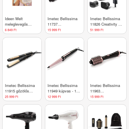
Ideen Welt
Imetec Bellissima
Imetec Bellissima
meleglevegős
11737
11826 Creativity 4
hajformázó - 1 db
meleglevegős
You professzionális
6 849 Ft
15 999 Ft
51 999 Ft
hajkefe - 1 db
hajszárító - 1 db
Imetec Bellissima
Imetec Bellissima
Imetec Bellissima
11915 gőzölős
11949 kúpvas - 1
11963
hajsimító - 1 db
db
meleglevegős
25 999 Ft
12 999 Ft
15 999 Ft
hajformázó - 1 db