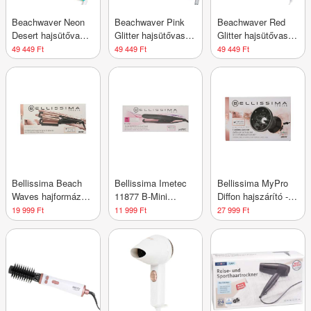
Beachwaver Neon
Beachwaver Pink
Beachwaver Red
Desert hajsütővas -
Glitter hajsütővas -
Glitter hajsütővas -
1 db
1 db
1 db
49 449 Ft
49 449 Ft
49 449 Ft
Bellissima Beach
Bellissima Imetec
Bellissima MyPro
Waves hajformázó -
11877 B-Mini
Diffon hajszárító - 1
1 db
hajszárító - 1 db
db
19 999 Ft
11 999 Ft
27 999 Ft