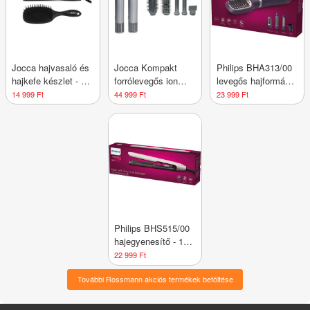
Jocca hajvasaló és
Jocca Kompakt
Philips BHA313/00
hajkefe készlet - 1
forrólevegős ion
levegős hajformázó
db
technológiás
- 1 db
14 999 Ft
44 999 Ft
23 999 Ft
hajformázó
készülék BLDC
motorral - 1 db
Philips BHS515/00
hajegyenesítő - 1
db
22 999 Ft
További Rossmann akciós termékek betöltése