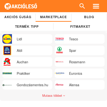
AKCIÓS ÚJSÁG
MARKETPLACE
BLOG
TERMÉK TIPP
FITMARKET
Lidl
Tesco
Aldi
Spar
Auchan
Rossmann
Praktiker
Euronics
Gondozásmentes.hu
Alensa
Mutass többet