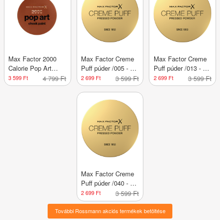
Max Factor 2000
Max Factor Creme
Max Factor Creme
Calorie Pop Art
Puff púder /005 - 1
Puff púder /013 - 1
pirosító /030 - 1 db
db
db
3 599 Ft
4 799 Ft
2 699 Ft
3 599 Ft
2 699 Ft
3 599 Ft
Max Factor Creme
Puff púder /040 - 1
db
2 699 Ft
3 599 Ft
További Rossmann akciós termékek betöltése