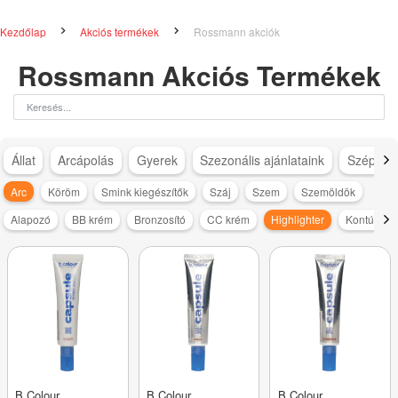
Kezdőlap
Akciós termékek
Rossmann akciók
Rossmann Akciós Termékek
Állat
Arcápolás
Gyerek
Szezonális ajánlataink
Szépség
Arc
Köröm
Smink kiegészítők
Száj
Szem
Szemöldök
Alapozó
BB krém
Bronzosító
CC krém
Highlighter
Kontúrozó
B.Colour
B.Colour
B.Colour