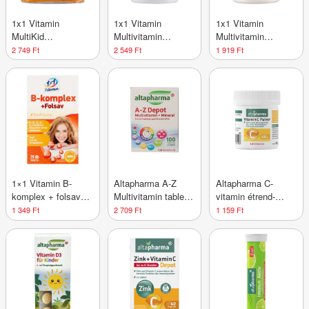
1x1 Vitamin
1x1 Vitamin
1x1 Vitamin
MultiKid
Multivitamin
Multivitamin
gumivitamin - 50 db
rágótabletta - 60 db
rágótabletta macis -
2 749 Ft
2 549 Ft
1 919 Ft
90 db
1×1 Vitamin B-
Altapharma A-Z
Altapharma C-
komplex + folsav
Multivitamin tabletta
vitamin étrend-
filmtabletta - 28 db
- 100 db
kiegészítő por
1 349 Ft
2 709 Ft
1 159 Ft
tiszta
aszkorbinsavval -
100 g