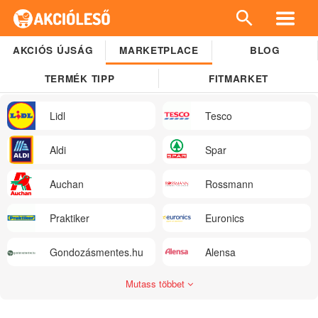
AKCIÓS ÚJSÁG
MARKETPLACE
BLOG
TERMÉK TIPP
FITMARKET
Lidl
Tesco
Aldi
Spar
Auchan
Rossmann
Praktiker
Euronics
Gondozásmentes.hu
Alensa
Mutass többet