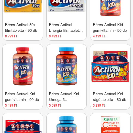
Béres Actival 50+
Béres Actival
Béres Actival Kid
filmtabletta - 90 db
Energia filmtabletta
gumivitamin - 50 db
- 90 db
8 799 Ft
9 499 Ft
4 199 Ft
Béres Actival Kid
Béres Actival Kid
Béres Actival Kid
gumivitamin - 90 db
Omega-3
rágótabletta - 80 db
Gumivitamin - 50 db
5 499 Ft
5 599 Ft
3 299 Ft