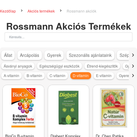
Kezdőlap
Akciós termékek
Rossmann akciók
Rossmann Akciós Termékek
Állat
Arcápolás
Gyerek
Szezonális ajánlataink
Szépség
Ásványi anyagok
Egészségügyi eszközök
Étrend-kiegészítők
Gyógy
A-vitamin
B-vitamin
C-vitamin
D-vitamin
E-vitamin
Gyerek vit
BioCo B-vitamin
Diabest Komplex
Dr. Chen Patika