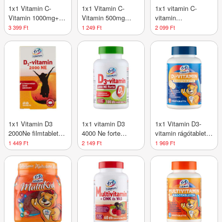
1x1 Vitamin C-
1x1 Vitamin C-
1x1 vitamin C-
Vitamin 1000mg+
Vitamin 500mg
vitamin
D3+ rágótabletta
rágótabletta - 60 db
500mg+D3+csipkebog
3 399 Ft
1 249 Ft
2 099 Ft
csipkebogyóval - 60
rágótabletta - 60 db
db
1x1 Vitamin D3
1x1 vitamin D3
1x1 Vitamin D3-
2000Ne filmtabletta
4000 Ne forte
vitamin rágótabletta
- 60 db
rágótabletta - 100
napocskás - 90 db
1 449 Ft
2 149 Ft
1 969 Ft
db