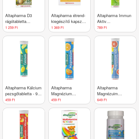
Altapharma D3
Altapharma étrend-
Altapharma Immun
rágótabletta
kiegészítő kapszula
Aktiv
gyerekeknek - 60
cinkkel és C-
pezsgőtabletta
1 259 Ft
1 369 Ft
789 Ft
db
vitaminnal - 60 db
cinkkel, szelénnel,
C-, A- és D-
vitaminnal - 90 g
Altapharma Kálcium
Altapharma
Altapharma
pezsgőtabletta - 90
Magnézium
Magnézuim
g
pezsgőtabletta
pezsgőtabletta
459 Ft
459 Ft
649 Ft
narancs ízű - 80 g
magnéziummal, C-
és E-vitaminnal -
97,5 g