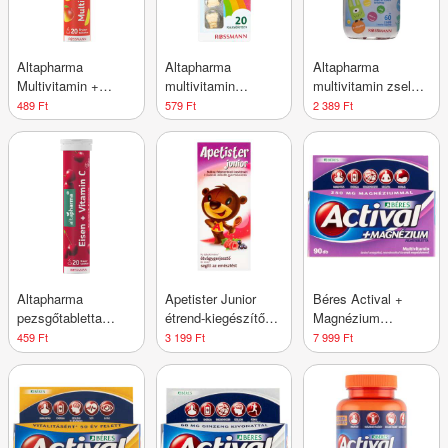
Altapharma
Altapharma
Altapharma
Multivitamin +
multivitamin
multivitamin zselék
Ásványianyagok
rágótabletta
gyerekeknek - 60
489 Ft
579 Ft
2 389 Ft
pezsgőtabletta - 90
gyerekeknek - 20
db
g
db
Altapharma
Apetister Junior
Béres Actival +
pezsgőtabletta
étrend-kiegészítő
Magnézium
vassal, C-
málna - 100 ml
filmtabletta - 90 db
459 Ft
3 199 Ft
7 999 Ft
vitaminnal, B12-
vitaminnal és
folsavval - 80 g