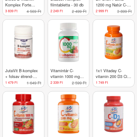
Komplex Forte
filmtabletta - 30 db
1200 mg Natúr C-
étrend-kiegészítő
Vitamin tabletta
3 839 Ft
4 569 Ft
2 249 Ft
2 499 Ft
2 999 Ft
3 899 Ft
tabletta - 100 db
csipkebogyóval - 80
g
JutaVit B-komplex
Vitamintár C-
1x1 Vitaday C-
+ folsav étrend-
vitamin 1000 mg
vitamin 200 D3 Cink
kiegészítő tabletta -
csipkebogyó
rágótabletta - 90 db
1 479 Ft
1 649 Ft
2 339 Ft
2 599 Ft
1 749 Ft
60 db
kivonattal elnyújtott
kioldódású tabletta -
90 db