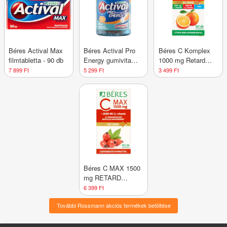
Béres Actival Max
Béres Actival Pro
Béres C Komplex
filmtabletta - 90 db
Energy gumivitamin
1000 mg Retard
- 40 db
filmtabletta - 50 db
7 899 Ft
5 299 Ft
3 499 Ft
Béres C MAX 1500
mg RETARD
csipkebogyó
6 399 Ft
kivonattal + 3000
További Rossmann akciós termékek betöltése
NE D₃-vitamin
filmtabletta - 90 db