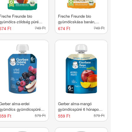
Freche Freunde bio
Freche Freunde bio
gyümölcs-zöldség püré
gyümölcskása banán,
almával, eperrel, céklával
alma, málna, áfonya, zab
749 Ft
749 Ft
674 Ft
674 Ft
és sárgarépával - 100 g
6 hónapos kortól - 100 g
Gerber alma-erdei
Gerber alma-mangó
gyümölcs gyümölcspüré 6
gyümölcspüré 6 hónapos
hónapos kortól - 90 g
kortól - 90 g
579 Ft
579 Ft
559 Ft
559 Ft