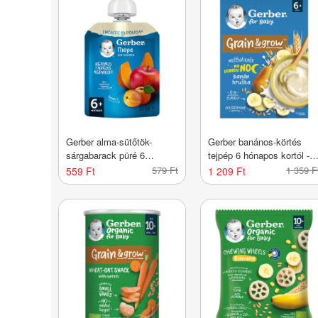
Gerber alma-sütőtök-
Gerber banános-körtés
sárgabarack püré 6
tejpép 6 hónapos kortól -
hónapos kortól - 90 g
200 g
579 Ft
1 359 F
559 Ft
1 209 Ft