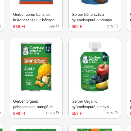
Gerber epres-banános
Gerber körte-szilva
kukoricasnack 7 hónapos
gyümölcspüré 6 hónapos
kortól - 28 g
kortól - 90 g
t
699 Ft
579 Ft
669 Ft
559 Ft
Gerber Organic
Gerber Organic
gabonasnack mangó és
gyümölcspüré almával,
banán ízesítéssel 12
banánnal, áfonyával és
t
1 079 Ft
579 Ft
999 Ft
559 Ft
hónapos kortól - 35 g
szederrel 6 hónapos kortól
- 90 g