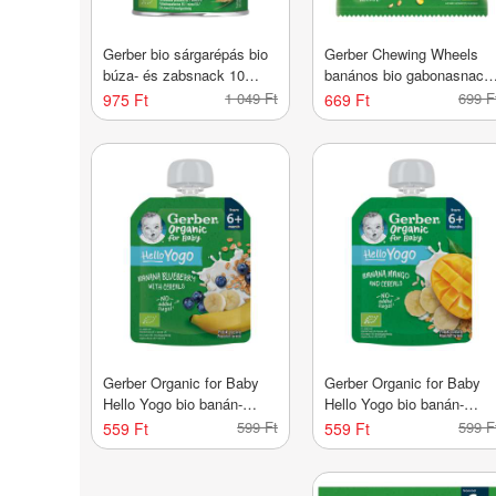
Gerber bio sárgarépás bio
Gerber Chewing Wheels
búza- és zabsnack 10
banános bio gabonasnack
hónapos kortól - 35 g
10 hónapos kortól - 28 g
1 049 Ft
699 F
975 Ft
669 Ft
Gerber Organic for Baby
Gerber Organic for Baby
Hello Yogo bio banán-
Hello Yogo bio banán-
áfonya gyümölcspüré
mangó gyümölcspüré
599 Ft
599 F
559 Ft
559 Ft
gabonával 6 hónapos
gabonával 6 hónapos
kortól - 80 g
kortól - 80 g