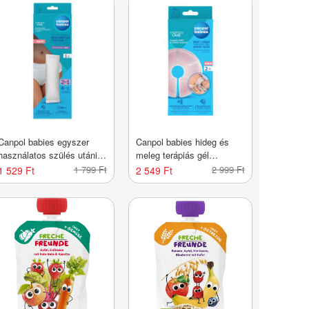
Canpol babies egyszer
Canpol babies hideg és
használatos szülés utáni
meleg terápiás gél
hűsítő betét - 1 db
mellpárna - 2 db
1 799 Ft
2 999 Ft
1 529 Ft
2 549 Ft