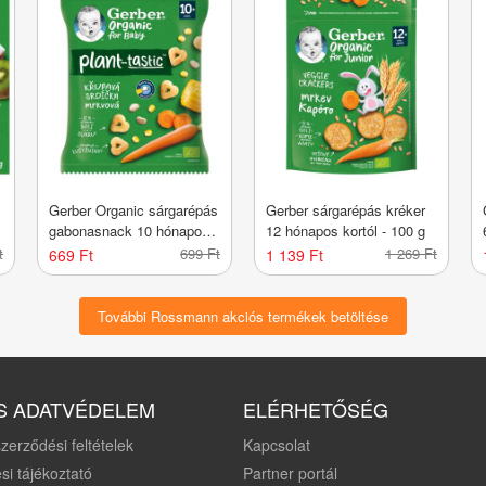
Gerber Organic sárgarépás
Gerber sárgarépás kréker
gabonasnack 10 hónapos
12 hónapos kortól - 100 g
kortól - 28 g
t
699 Ft
1 269 Ft
669 Ft
1 139 Ft
További Rossmann akciós termékek betöltése
S ADATVÉDELEM
ELÉRHETŐSÉG
zerződési feltételek
Kapcsolat
si tájékoztató
Partner portál