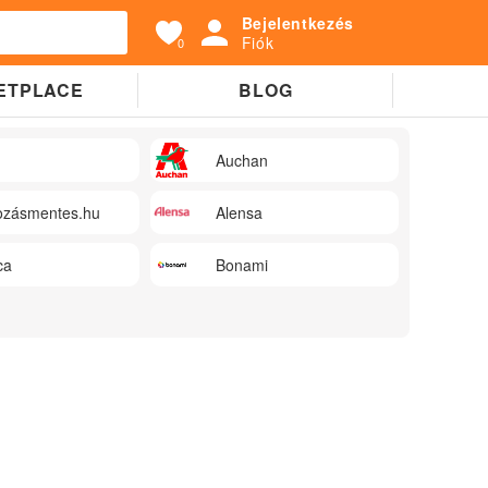
Bejelentkezés
Fiók
0
ETPLACE
BLOG
Auchan
zásmentes.hu
Alensa
ca
Bonami