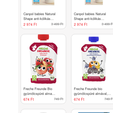
Canpol babies Natural
Canpol babies Natural
Shape anti-kólikás
Shape anti-kólikás
cumisüveg 150 ml - 1 db
cumisüveg 260ml - 1 db
3 499 Ft
3 499 F
2 974 Ft
2 974 Ft
Freche Freunde Bio
Freche Freunde bio
gyümölcspüré alma
gyümölcspüré almával,
őszibarack eper 6 hónapos
áfonyával, ribizlivel és
749 Ft
749 F
674 Ft
674 Ft
kortól - 100 g
szederrel - 100 g