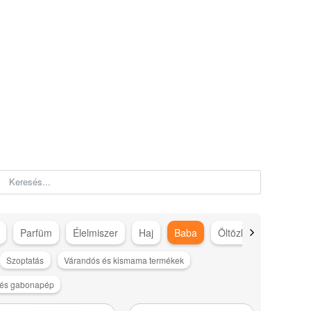
Parfüm
Élelmiszer
Haj
Baba
Öltözködés
Száj
Szoptatás
Várandós és kismama termékek
 és gabonapép