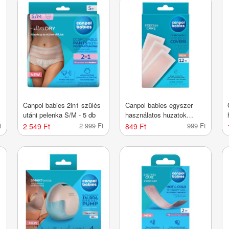
Canpol babies 2in1 szülés
Canpol babies egyszer
utáni pelenka S/M - 5 db
használatos huzatok
szülés utáni gélbetéthez -
t
2 999 Ft
999 Ft
2 549 Ft
849 Ft
12 db