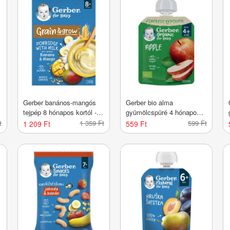
Gerber banános-mangós
Gerber bio alma
tejpép 8 hónapos kortól -
gyümölcspüré 4 hónapos
200 g
kortól - 80 g
t
1 359 Ft
599 Ft
1 209 Ft
559 Ft