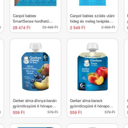
Canpol babies
Canpol babies szülés utáni
SmartSense hordható
hideg és meleg terápiás
elektromos mellszívó - 1
gélbetét - 2 db
t
33 499 Ft
2 999 Ft
28 474 Ft
2 549 Ft
db
Gerber alma-áfonya-banán
Gerber alma-barack
gyümölcspüré 6 hónapos
gyümölcspüré 6 hónapos
kortól - 90 g
kortól - 90 g
t
579 Ft
579 Ft
559 Ft
559 Ft