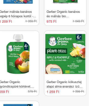
Gerber málnás-banános
Gerber Organic banános
tejpép 6 hónapos kortól -
és málnás bio
200 g
gabonasnack 8 hónapos
1 359 Ft
1 049 Ft
1 209 Ft
975 Ft
kortól - 35 g
Gerber Organic
Gerber Organic kókusztej
gyümölcspüré körtével,
alapú alma-ananász ízű
almával és banánnal 4
bio babadesszert 6
579 Ft
1 399 Ft
559 Ft
1 259 Ft
hónapos kortól - 90 g
hónapos kortól 4 x 90 g -
360 g