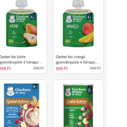
Gerber bio körte
Gerber bio mangó
gyümölcspüré 4 hónapos
gyümölcspüré 4 hónapos
kortól - 80 g
kortól - 80 g
599 Ft
599 Ft
559 Ft
559 Ft