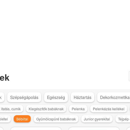
ek
k
Szépségápolás
Egészség
Háztartás
Dekorkozmetika
 itatás, cumik
Kiegészítők babáknak
Pelenka
Pelenkázás kellékei
iétel
Bébiital
Gyümölcspüré babáknak
Junior gyerekital
Tejpép