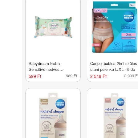
Babydream Extra
Canpol babies 2in1 szülés
Sensitive nedves
utáni pelenka L/XL - 5 db
törlőkendő - 80 db
969 Ft
2 999 F
599 Ft
2 549 Ft