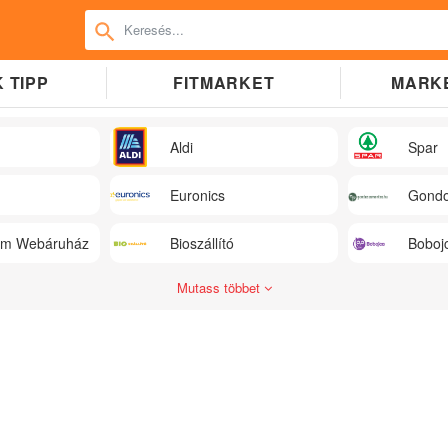
 TIPP
FITMARKET
MARK
Aldi
Spar
Euronics
Gondo
üm Webáruház
Bioszállító
Boboj
Mutass többet