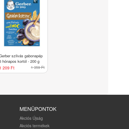
Gerber szilvás gabonapép
6 hónapos kortól - 200 g
1 359 Ft
1 209 Ft
MENÜPONTOK
Akciós Újság
Akciós termékek