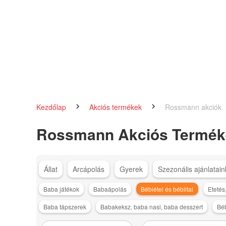
Kezdőlap
Akciós termékek
Rossmann akciók
Rossmann Akciós Termék
Állat
Arcápolás
Gyerek
Szezonális ajánlatain
Baba játékok
Babaápolás
Bébiétel és bébiital
Etetés,
Baba tápszerek
Babakeksz, baba nasi, baba desszert
Béb