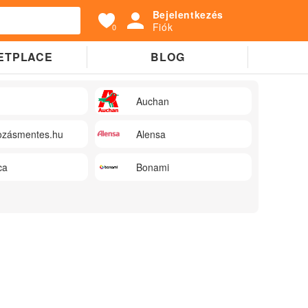
Bejelentkezés
Fiók
0
ETPLACE
BLOG
Auchan
zásmentes.hu
Alensa
ca
Bonami