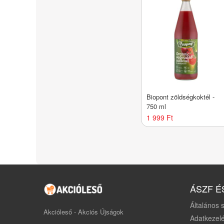
Biopont zöldségkoktél -
750 ml
1 999 Ft
ÁSZF É
Általános s
Akcióleső - Akciós Újságok
Adatkezelé