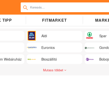
 TIPP
FITMARKET
MARK
Aldi
Spar
Euronics
Gondo
üm Webáruház
Bioszállító
Boboj
Mutass többet