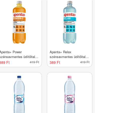
Apenta+ Power
Apenta+ Relax
szénsavmentes üdítőital
szénsavmentes üdítőital
vitaminokkal narancs-
vitaminokkal feketeribizli-
419 Ft
419 Ft
389 Ft
389 Ft
pomelo ízű - 750 ml
vörösáfonya-hibiszkusz
ízű - 750 ml