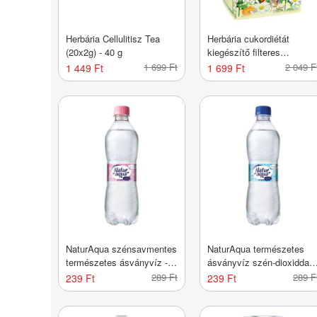
Herbária Cellulitisz Tea
Herbária cukordiétát
(20x2g) - 40 g
kiegészítő filteres
teakeverék - 20 x 1,5 g
1 699 Ft
2 049 F
1 449 Ft
1 699 Ft
NaturAqua szénsavmentes
NaturAqua természetes
természetes ásványvíz -
ásványvíz szén-dioxiddal
500 ml
dúsítva - 500 ml
289 Ft
289 F
239 Ft
239 Ft