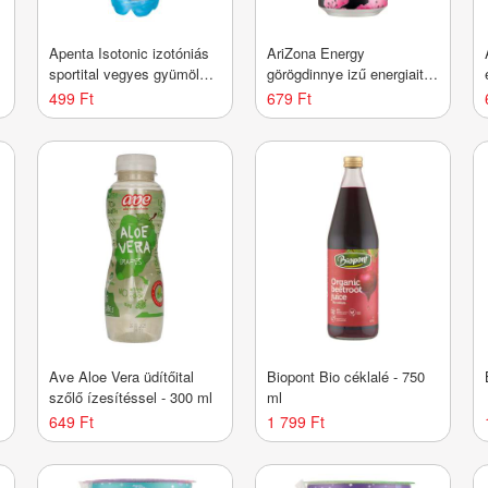
Apenta Isotonic izotóniás
AriZona Energy
sportital vegyes gyümölcs
görögdinnye izű energiaital
ízesítéssel - 750 ml
- 500 ml
499 Ft
679 Ft
Ave Aloe Vera üdítőital
Biopont Bio céklalé - 750
szőlő ízesítéssel - 300 ml
ml
649 Ft
1 799 Ft