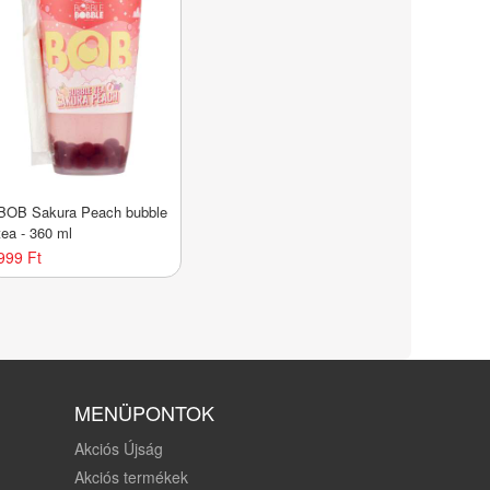
BOB Sakura Peach bubble
tea - 360 ml
999 Ft
MENÜPONTOK
Akciós Újság
Akciós termékek