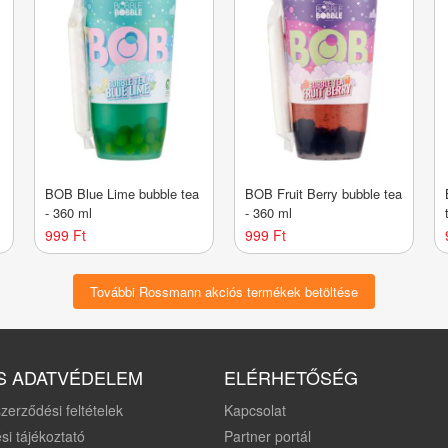
BOB Blue Lime bubble tea
BOB Fruit Berry bubble tea
- 360 ml
- 360 ml
999 Ft
999 Ft
További Rossmann akciós termékek betöltése
S ADATVÉDELEM
ELÉRHETŐSÉG
zerződési feltételek
Kapcsolat
si tájékoztató
Partner portál