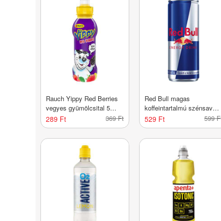
Rauch Yippy Red Berries
Red Bull magas
vegyes gyümölcsital 5
koffeintartalmú szénsavas
vitaminnal és kalciummal -
energiaital - 250 ml
369 Ft
599 F
289 Ft
529 Ft
330 ml