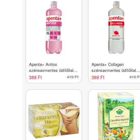
Apenta+ Antiox
Apenta+ Collagen
szénsavmentes üdítőital
szénsavmentes üdítőital
vitaminokkal gránátalma-
kollagénnel eper ízű - 750
419 Ft
419 F
389 Ft
389 Ft
acia ízű - 750 ml
ml