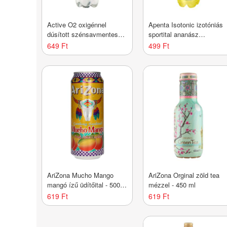
Active O2 oxigénnel
Apenta Isotonic izotóniás
dúsított szénsavmentes
sportital ananász
üdítőital citrom ízű - 500
ízesítéssel - 750 ml
649 Ft
499 Ft
ml
AriZona Mucho Mango
AriZona Orginal zöld tea
mangó ízű üdítőital - 500
mézzel - 450 ml
ml
619 Ft
619 Ft