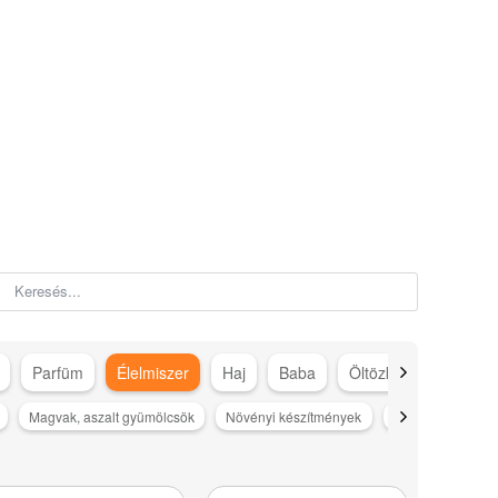
Parfüm
Élelmiszer
Haj
Baba
Öltözködés
Száj
Magvak, aszalt gyümölcsök
Növényi készítmények
Olajok, ecetek