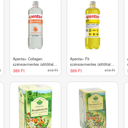
Apenta+ Collagen
Apenta+ Fit
szénsavmentes üdítőital
szénsavmentes üdítőital
kollagénnel őszibarack ízű
vitaminokal mangó-citrom-
t
419 Ft
419 Ft
389 Ft
389 Ft
-750 ml
zöld tea ízű - 750 ml