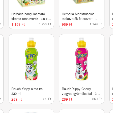
Herbária hangulatjavító
Herbária Menstruációs
filteres teakaverék - 20 x
teakeverék filterezett - 20
1,5 g
db
t
1 299 Ft
1 149 Ft
1 159 Ft
969 Ft
Rauch Yippy alma ital -
Rauch Yippy Cherry
330 ml
vegyes gyümölcsital - 330
ml
t
369 Ft
369 Ft
289 Ft
289 Ft