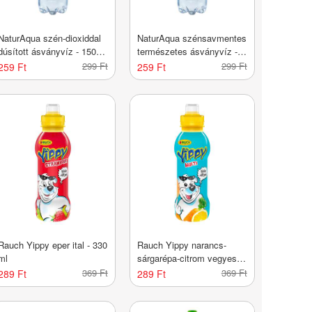
NaturAqua szén-dioxiddal
NaturAqua szénsavmentes
dúsított ásványvíz - 1500
természetes ásványvíz -
ml
1500 ml
299 Ft
299 Ft
259 Ft
259 Ft
Rauch Yippy eper ital - 330
Rauch Yippy narancs-
ml
sárgarépa-citrom vegyes
gyümölcsital - 330 ml
369 Ft
369 Ft
289 Ft
289 Ft