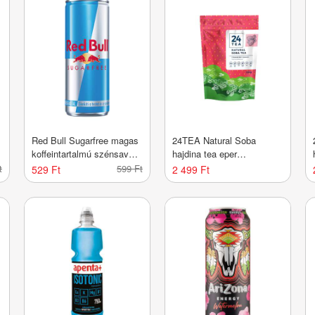
Red Bull Sugarfree magas
24TEA Natural Soba
koffeintartalmú szénsavas
hajdina tea eper
energiaital
ízesítéssel - 100 g
t
599 Ft
529 Ft
2 499 Ft
édesítőszerekkel - 250 ml