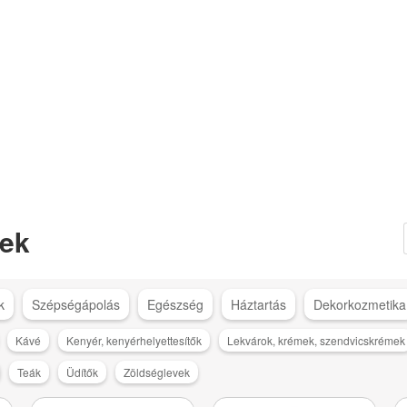
ek
k
Szépségápolás
Egészség
Háztartás
Dekorkozmetika
Kávé
Kenyér, kenyérhelyettesítők
Lekvárok, krémek, szendvicskrémek
Teák
Üdítők
Zöldséglevek