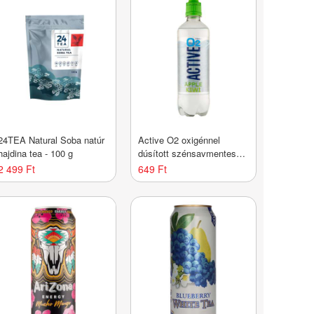
24TEA Natural Soba natúr
Active O2 oxigénnel
hajdina tea - 100 g
dúsított szénsavmentes
üdítőital alma-kiwi ízű -
2 499 Ft
649 Ft
500 ml