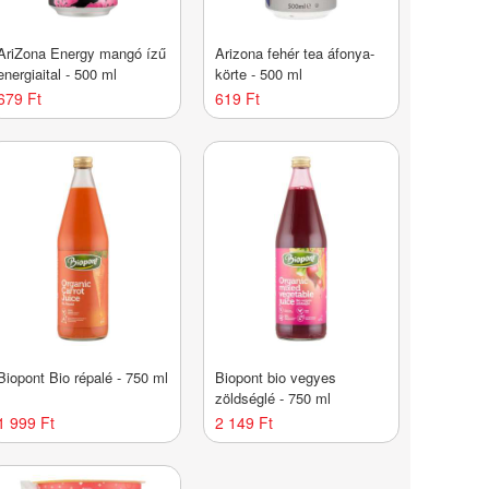
AriZona Energy mangó ízű
Arizona fehér tea áfonya-
energiaital - 500 ml
körte - 500 ml
679 Ft
619 Ft
Biopont Bio répalé - 750 ml
Biopont bio vegyes
zöldséglé - 750 ml
1 999 Ft
2 149 Ft