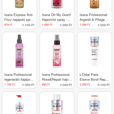
Isana Express Anti
Isana Oh My Gosh!
Isana Professional
Frizz hajápoló spray
Hajsimító spray -
Arganöl & Pflege
- 200 ml
200 ml
hajápoló olaj - 100
979 Ft
1 159 Ft
1 699 Ft
1 999 Ft
1 299 Ft
1 529 Ft
ml
Isana Professional
Isana Professional
L'Oréal Paris
regeneráló hajápoló
Rose&Repair hajolaj
Elseve Bond Repair
spray - 150 ml
spray - 100 ml
balzsam - 150 ml
1 159 Ft
1 369 Ft
889 Ft
1 049 Ft
2 359 Ft
3 149 Ft