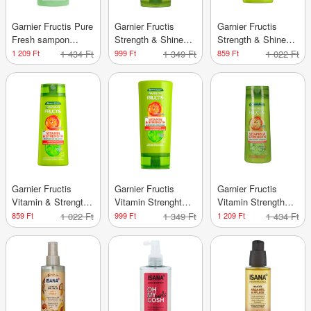
Garnier Fructis Pure
Garnier Fructis
Garnier Fructis
Fresh sampon
Strength & Shine
Strength & Shine
gyorsan zsírosodó
hajerősítő balzsam
hajerősítő sampon
1 209 Ft
1 434 Ft
999 Ft
1 349 Ft
859 Ft
1 022 Ft
hajra - 400 ml
- 200 ml
mindenféle gyenge
és fakó hajra - 250
ml
Garnier Fructis
Garnier Fructis
Garnier Fructis
Vitamin & Strength
Vitamin Strenght
Vitamin Strength
sampon - 250 ml
balzsam - 200 ml
sampon - 400 ml
859 Ft
1 022 Ft
999 Ft
1 349 Ft
1 209 Ft
1 434 Ft