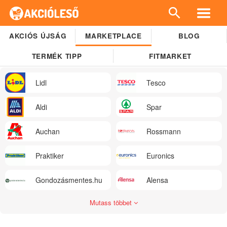
AKCIÓS ÚJSÁG
MARKETPLACE
BLOG
TERMÉK TIPP
FITMARKET
Lidl
Tesco
Aldi
Spar
Auchan
Rossmann
Praktiker
Euronics
Gondozásmentes.hu
Alensa
Mutass többet