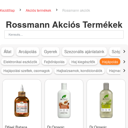
Kezdőlap
Akciós termékek
Rossmann akciók
Rossmann Akciós Termékek
Állat
Arcápolás
Gyerek
Szezonális ajánlataink
Szépség
Elektronikai eszközök
Fejbőrápolás
Haj kiegészítők
Hajápolás
H
Hajápolási szettek, csomagok
Hajbalzsamok, kondícionálók
Hajmaszkok
Difeel Batana
Dr.Organic
Dr.Organic