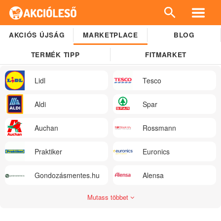
AKCIÓS ÚJSÁG
MARKETPLACE
BLOG
TERMÉK TIPP
FITMARKET
Lidl
Tesco
Aldi
Spar
Auchan
Rossmann
Praktiker
Euronics
Gondozásmentes.hu
Alensa
Mutass többet