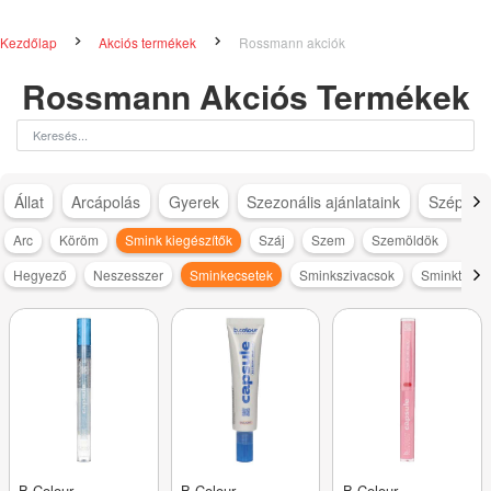
Kezdőlap
Akciós termékek
Rossmann akciók
Rossmann Akciós Termékek
Állat
Arcápolás
Gyerek
Szezonális ajánlataink
Szépség
Arc
Köröm
Smink kiegészítők
Száj
Szem
Szemöldök
Hegyező
Neszesszer
Sminkecsetek
Sminkszivacsok
Sminktükör
B.Colour
B.Colour
B.Colour