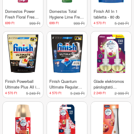
Domestos Power
Domestos Total
Finish All In 1
Fresh Floral Fresh
Hygiene Lime Fresh
tabletta - 80 db
WC tisztító gél -
WC tisztító gél -
699 Ft
999 Ft
699 Ft
999 Ft
4 570 Ft
5 249 Ft
700 ml
700 ml
Finish Powerball
Finish Quantum
Glade elektromos
Ultimate Plus All in
Ultimate Regular
párologtató
1 Citrom
mosogatótabletta -
utántöltő 2x20 ml
4 570 Ft
5 249 Ft
4 570 Ft
5 249 Ft
2 249 Ft
2 999 Ft
mosogatógép
50 db
/japán kert - 40 ml
kapszula - 45 db