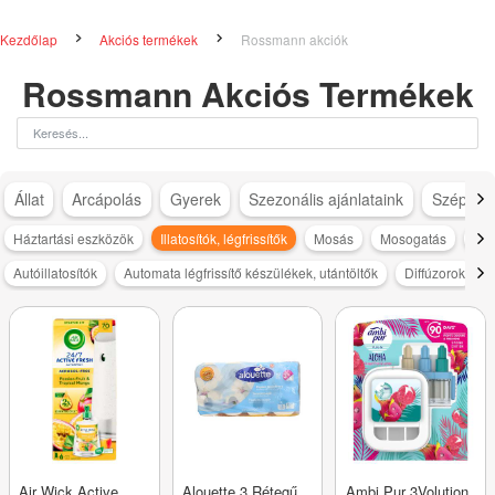
Kezdőlap
Akciós termékek
Rossmann akciók
Rossmann Akciós Termékek
Állat
Arcápolás
Gyerek
Szezonális ajánlataink
Szépség
Háztartási eszközök
Illatosítók, légfrissítők
Mosás
Mosogatás
Pap
Autóillatosítók
Automata légfrissítő készülékek, utántöltők
Diffúzorok
Air Wick Active
Alouette 3 Rétegű
Ambi Pur 3Volution