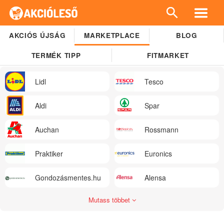
AKCIÓS ÚJSÁG
MARKETPLACE
BLOG
TERMÉK TIPP
FITMARKET
Lidl
Tesco
Aldi
Spar
Auchan
Rossmann
Praktiker
Euronics
Gondozásmentes.hu
Alensa
Mutass többet