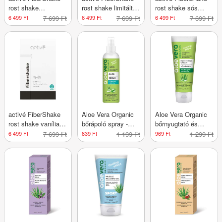
rost shake
rost shake limitált
rost shake sós
csokoládé ízű - 7
ízben - 7 db
karamell ízű - 7 db
6 499 Ft
7 699 Ft
6 499 Ft
7 699 Ft
6 499 Ft
7 699 Ft
db
activé FiberShake
Aloe Vera Organic
Aloe Vera Organic
rost shake vanília
bőrápoló spray -
bőrnyugtató és
ízű - 7 db
100 ml
regeneráló
6 499 Ft
7 699 Ft
839 Ft
1 199 Ft
969 Ft
1 299 Ft
védőkrém - 100 ml