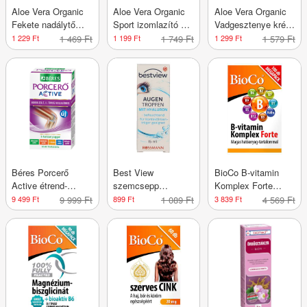
Aloe Vera Organic
Aloe Vera Organic
Aloe Vera Organic
Fekete nadálytő
Sport izomlazító gél
Vadgesztenye krém
krém - 100 ml
- 125 ml
- 100 ml
1 229 Ft
1 469 Ft
1 199 Ft
1 749 Ft
1 299 Ft
1 579 Ft
Béres Porcerő
Best View
BioCo B-vitamin
Active étrend-
szemcsepp
Komplex Forte
kiegészítő
hialuronnal - 15 ml
étrend-kiegészítő
9 499 Ft
9 999 Ft
899 Ft
1 089 Ft
3 839 Ft
4 569 Ft
filmtabletta C-
tabletta - 100 db
vitaminnal - 90 db