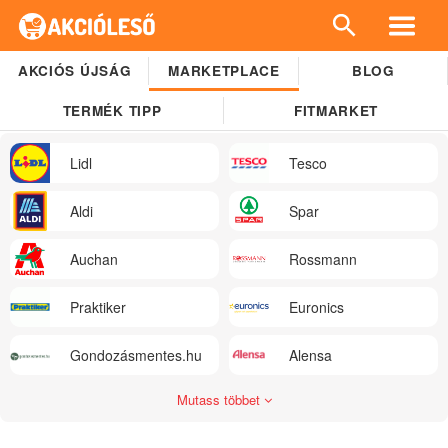
AKCIÓS ÚJSÁG
MARKETPLACE
BLOG
TERMÉK TIPP
FITMARKET
Lidl
Tesco
Aldi
Spar
Auchan
Rossmann
Praktiker
Euronics
Gondozásmentes.hu
Alensa
Mutass többet