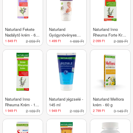
Naturland Fekete
Naturland
Naturland Inno
Nadálytő krém - 60
Gyógynövényes
Rheuma Forte Krém
g
Sósborszesz gél -
- 70 g
1 849 Ft
2 059 Ft
1 499 Ft
1 699 Ft
2 099 Ft
2 389 Ft
180 ml
Naturland Inno
Naturland jégzselé -
Naturland Melliora
Rheuma Krém - 100
145 ml
krém - 60 g
g
1 949 Ft
2 169 Ft
1 949 Ft
2 169 Ft
2 799 Ft
3 149 Ft