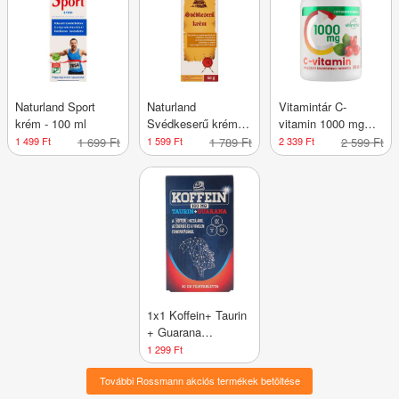
Naturland Sport
Naturland
Vitamintár C-
krém - 100 ml
Svédkeserű krém -
vitamin 1000 mg
60 g
csipkebogyó
1 499 Ft
1 699 Ft
1 599 Ft
1 789 Ft
2 339 Ft
2 599 Ft
kivonattal elnyújtott
kioldódású tabletta -
90 db
1x1 Koffein+ Taurin
+ Guarana
filmtabletta - 30 db
1 299 Ft
További Rossmann akciós termékek betöltése