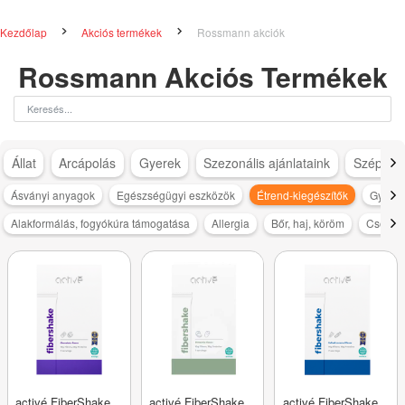
Kezdőlap
Akciós termékek
Rossmann akciók
Rossmann Akciós Termékek
Állat
Arcápolás
Gyerek
Szezonális ajánlataink
Szépség
Ásványi anyagok
Egészségügyi eszközök
Étrend-kiegészítők
Gyógy
Alakformálás, fogyókúra támogatása
Allergia
Bőr, haj, köröm
Csonter
activé FiberShake
activé FiberShake
activé FiberShake