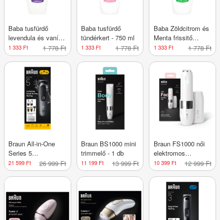
Baba tusfürdő
Baba tusfürdő
Baba Zöldcitrom és
levendula és vanília
tündérkert - 750 ml
Menta frissitő
ilattal - 750 ml
tusfürdő - 750 ml
1 333 Ft
1 778 Ft
1 333 Ft
1 778 Ft
1 333 Ft
1 778 Ft
Braun All-in-One
Braun BS1000 mini
Braun FS1000 női
Series 5
trimmelő - 1 db
elektromos
multifunkciós
szőrtelenítő - 1 db
21 599 Ft
26 999 Ft
11 199 Ft
13 999 Ft
10 399 Ft
12 999 Ft
szőrtelenítőkészlet
férfiaknak - 1 db