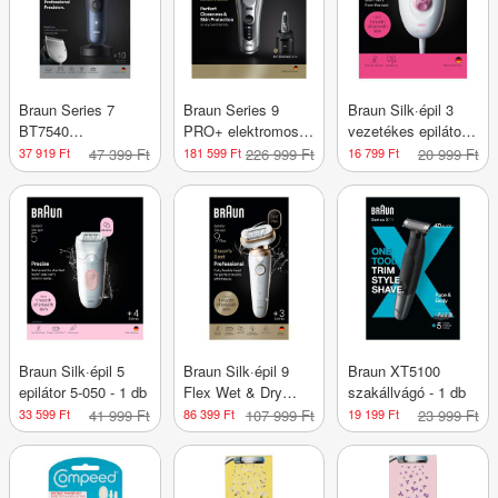
Braun Series 7
Braun Series 9
Braun Silk·épil 3
BT7540
PRO+ elektromos
vezetékes epilátor
szakállvágó /kék - 1
borotva férfiaknak -
/rózsaszín - 1 db
37 919 Ft
47 399 Ft
181 599 Ft
226 999 Ft
16 799 Ft
20 999 Ft
db
1db
Braun Silk·épil 5
Braun Silk·épil 9
Braun XT5100
epilátor 5-050 - 1 db
Flex Wet & Dry
szakállvágó - 1 db
epilátor 9-030 - 1 db
33 599 Ft
41 999 Ft
86 399 Ft
107 999 Ft
19 199 Ft
23 999 Ft