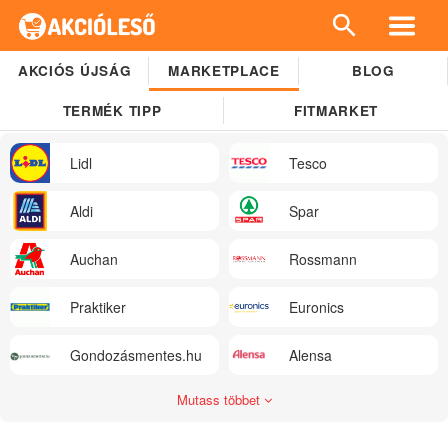
AKCIÓS ÚJSÁG
MARKETPLACE
BLOG
TERMÉK TIPP
FITMARKET
Lidl
Tesco
Aldi
Spar
Auchan
Rossmann
Praktiker
Euronics
Gondozásmentes.hu
Alensa
Mutass többet