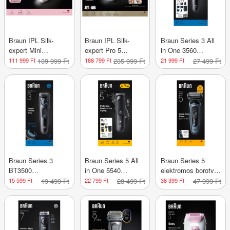
Braun IPL Silk-
Braun IPL Silk-
Braun Series 3 All
expert Mini
expert Pro 5
in One 3560
szőrtelenítő
szőrtelenítő
szakállvágó - 1 db
111 999 Ft
139 999 Ft
188 799 Ft
235 999 Ft
21 999 Ft
27 499 Ft
készülék PL1100
készülék PL5210
/pink - 1 db
/gold - 1 db
Braun Series 3
Braun Series 5 All
Braun Series 5
BT3500
in One 5540
elektromos borotva
szakállvágó /fekete
szakállvágó - 1 db
- 1 db
15 599 Ft
19 499 Ft
22 799 Ft
28 499 Ft
38 399 Ft
47 999 Ft
- 1 db