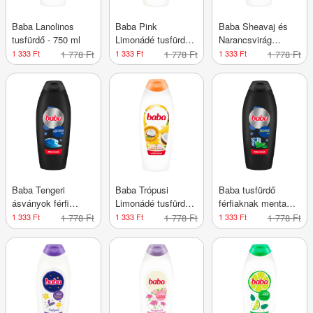
Baba Lanolinos
Baba Pink
Baba Sheavaj és
tusfürdő - 750 ml
Limonádé tusfürdő -
Narancsvirág
750 ml
tusfürdő - 750 ml
1 333 Ft
1 778 Ft
1 333 Ft
1 778 Ft
1 333 Ft
1 778 Ft
Baba Tengeri
Baba Trópusi
Baba tusfürdő
ásványok férfi
Limonádé tusfürdő -
férfiaknak menta
tusfürdő - 750 ml
750 ml
illattal - 750 ml
1 333 Ft
1 778 Ft
1 333 Ft
1 778 Ft
1 333 Ft
1 778 Ft