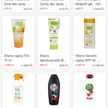
Zone deo spray -
Comfy deo spray -
bőrápoló gél - 100
150 ml
150 ml
ml
679 Ft
912 Ft
679 Ft
912 Ft
929 Ft
1 249 Ft
Alterra naptej F50 -
Alterra
Alterra Sensitiv
75 ml
Naturkosmetik Bio-
naptej SPF 30 -
Avocado & Bio-
200ml
1 699 Ft
1 999 Ft
599 Ft
999 Ft
3 229 Ft
3 799 Ft
Citrom lábbalzsam -
75 ml