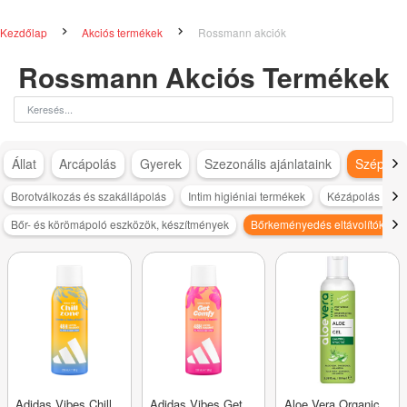
Kezdőlap
Akciós termékek
Rossmann akciók
Rossmann Akciós Termékek
Állat
Arcápolás
Gyerek
Szezonális ajánlataink
Szépség
Borotválkozás és szakállápolás
Intim higiéniai termékek
Kézápolás és s
Bőr- és körömápoló eszközök, készítmények
Bőrkeményedés eltávolítók
Adidas Vibes Chill
Adidas Vibes Get
Aloe Vera Organic