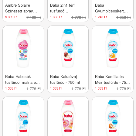
Ambre Solaire
Baba 2in1 férfi
Baba
Színezett spray
tusfürdő
Gyümölcsöskert
naptej gyerekeknek
vadszederrel és
tusfürdő
5 399 Ft
7 199 Ft
1 333 Ft
1 778 Ft
1 243 Ft
1 658 Ft
- 270 ml
gyömbérrel - 750 ml
bogyósgyümölcs
illattal - 750 ml
Baba Habcsók
Baba Kakaóvaj
Baba Kamilla és
tusfürdő, málna és
tusfürdő - 750 ml
Méz tusfürdő - 750
rózsafa illattal - 750
ml
1 333 Ft
1 778 Ft
1 333 Ft
1 778 Ft
1 333 Ft
1 778 Ft
ml