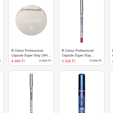
B.Colour Professional
B.Colour Professional
Capsule Super Stay 24H
Capsule Super Stay
púder /03 - 1 db
ajakceruza /101 - 1 db
t
6 699 Ft
3 609 Ft
4 689 Ft
2 526 Ft