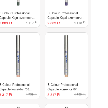
B.Colour Professional
B.Colour Professional
Capsule Kajal szemceruza
Capsule Kajal szemceruza
/03 jade green - 1 db
/04 maya blue - 1 db
4 119 Ft
4 119 Ft
2 883 Ft
2 883 Ft
B.Colour Professional
B.Colour Professional
Capsule korrektor /03
Capsule korrektor /04
neutral - 1 db
honey - 1 db
4 739 Ft
4 739 Ft
3 317 Ft
3 317 Ft