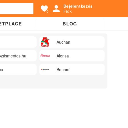
Bejelentkezés
Fiók
0
ETPLACE
BLOG
Auchan
zásmentes.hu
Alensa
ca
Bonami