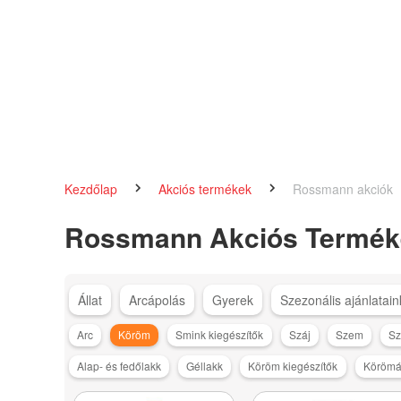
Kezdőlap
Akciós termékek
Rossmann akciók
Rossmann Akciós Termék
Állat
Arcápolás
Gyerek
Szezonális ajánlatain
Arc
Köröm
Smink kiegészítők
Száj
Szem
Sz
Alap- és fedőlakk
Géllakk
Köröm kiegészítők
Körömáp