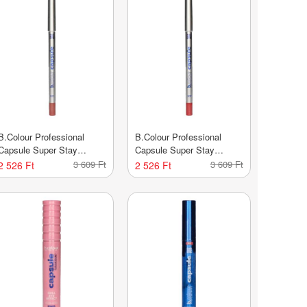
B.Colour Professional
B.Colour Professional
Capsule Super Stay
Capsule Super Stay
ajakceruza /103 - 1 db
ajakceruza /107 - 1 db
3 609 Ft
3 609 Ft
2 526 Ft
2 526 Ft