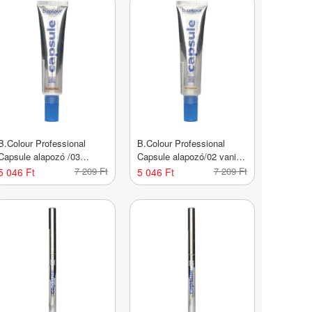
B.Colour Professional
B.Colour Professional
Capsule alapozó /03
Capsule alapozó/02 vanilla
neutral - 1 db
- 1 db
7 209 Ft
7 209 Ft
5 046 Ft
5 046 Ft