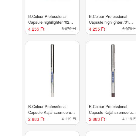
B.Colour Professional
B.Colour Professional
Capsule highilighter /02
Capsule highlighter /01
milky - 1 db
infinity - 1 db
6 079 Ft
6 079 F
4 255 Ft
4 255 Ft
B.Colour Professional
B.Colour Professional
Capsule Kajal szemceruza
Capsule Kajal szemceruz
/06 pearl white - 1 db
/07 naughty plum - 1 db
4 119 Ft
4 119 F
2 883 Ft
2 883 Ft