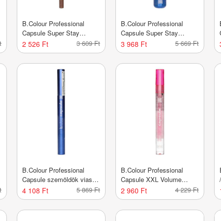
B.Colour Professional
B.Colour Professional
Capsule Super Stay
Capsule Super Stay
ajakceruza /615 - 1 db
szempillaspirál /04 - 1 db
t
3 609 Ft
5 669 Ft
2 526 Ft
3 968 Ft
B.Colour Professional
B.Colour Professional
Capsule szemöldök viasz -
Capsule XXL Volume
1 db
ajakolaj /That's hot! - 1 db
t
5 869 Ft
4 229 Ft
4 108 Ft
2 960 Ft