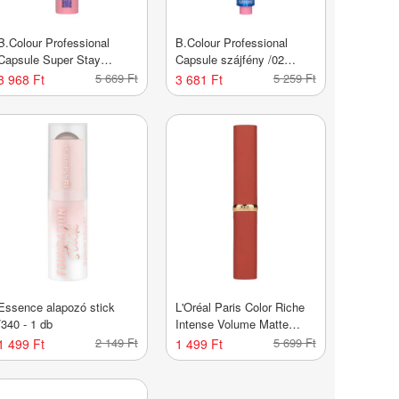
B.Colour Professional
B.Colour Professional
Capsule Super Stay
Capsule szájfény /02
szempillaspirál /05 - 1 db
dream - 1 db
5 669 Ft
5 259 Ft
3 968 Ft
3 681 Ft
Essence alapozó stick
L'Oréal Paris Color Riche
/340 - 1 db
Intense Volume Matte
Colors of Worth ajakrúzs
2 149 Ft
5 699 Ft
1 499 Ft
1 499 Ft
/600 - 1 db