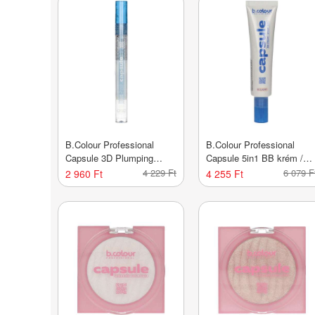
B.Colour Professional
B.Colour Professional
Capsule 3D Plumping
Capsule 5in1 BB krém /01
ajakolaj - 1 db
light - 1 db
4 229 Ft
6 079 F
2 960 Ft
4 255 Ft