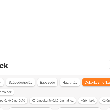
ek
k
Szépségápolás
Egészség
Háztartás
Dekorkozmetika
emöldök
oló, körömerősítő
Körömdekoráció, körömmatrica
Körömlakk
Köröm