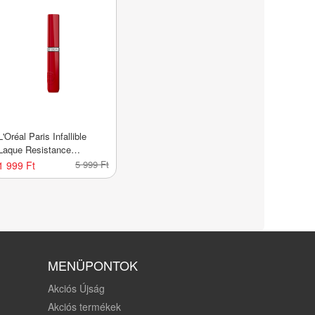
L'Oréal Paris Infallible
Laque Resistance
folyékony rúzs /420 Rouge
5 999 Ft
1 999 Ft
Paris - 1 db
MENÜPONTOK
Akciós Újság
Akciós termékek