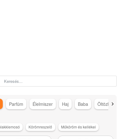
Parfüm
Élelmiszer
Haj
Baba
Öltözködés
Száj
lakklemosó
Körömreszelő
Műköröm és kellékei