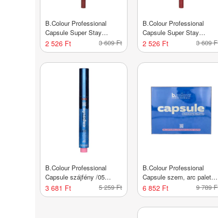
B.Colour Professional
B.Colour Professional
Capsule Super Stay
Capsule Super Stay
ajakceruza /110 - 1db
ajakceruza /203 - 1 db
3 609 Ft
3 609 F
2 526 Ft
2 526 Ft
B.Colour Professional
B.Colour Professional
Capsule szájfény /05
Capsule szem, arc paletta
space - 1 db
/01 - 1 db
5 259 Ft
9 789 F
3 681 Ft
6 852 Ft