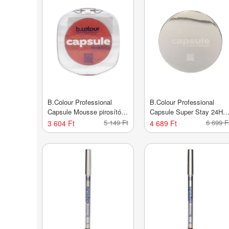
B.Colour Professional
B.Colour Professional
Capsule Mousse pirosító
Capsule Super Stay 24H
/02 just peachy - 1 db
púder /02 - 1 db
5 149 Ft
6 699 F
3 604 Ft
4 689 Ft