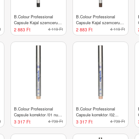
B.Colour Professional
B.Colour Professional
Capsule Kajal szemceruza
Capsule Kajal szemceruza
/01 black - 1 db
/02 brown - 1 db
t
4 119 Ft
4 119 Ft
2 883 Ft
2 883 Ft
B.Colour Professional
B.Colour Professional
a
Capsule korrektor /01 nude
Capsule korrektor /02
- 1 db
vanilla - 1 db
t
4 739 Ft
4 739 Ft
3 317 Ft
3 317 Ft