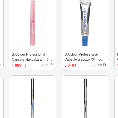
B.Colour Professional
B.Colour Professional
Capsule ajakbalzsam /01 -
Capsule alapozó /01 nude
1 db
- 1 db
t
6 699 Ft
7 209 Ft
4 689 Ft
5 046 Ft