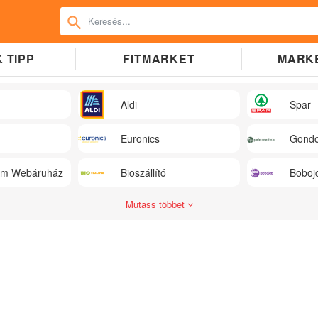
 TIPP
FITMARKET
MARK
Aldi
Spar
Euronics
Gondo
üm Webáruház
Bioszállító
Boboj
Mutass többet