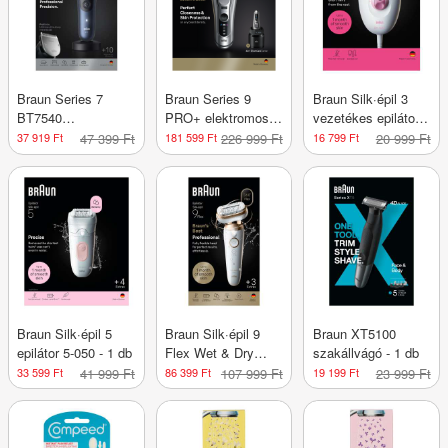
Braun Series 7
Braun Series 9
Braun Silk·épil 3
BT7540
PRO+ elektromos
vezetékes epilátor
szakállvágó /kék - 1
borotva férfiaknak -
/rózsaszín - 1 db
37 919 Ft
47 399 Ft
181 599 Ft
226 999 Ft
16 799 Ft
20 999 Ft
db
1db
Braun Silk·épil 5
Braun Silk·épil 9
Braun XT5100
epilátor 5-050 - 1 db
Flex Wet & Dry
szakállvágó - 1 db
epilátor 9-030 - 1 db
33 599 Ft
41 999 Ft
86 399 Ft
107 999 Ft
19 199 Ft
23 999 Ft