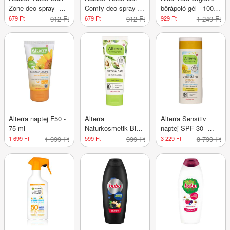
Zone deo spray -
Comfy deo spray -
bőrápoló gél - 100
150 ml
150 ml
ml
679 Ft
912 Ft
679 Ft
912 Ft
929 Ft
1 249 Ft
Alterra naptej F50 -
Alterra
Alterra Sensitiv
75 ml
Naturkosmetik Bio-
naptej SPF 30 -
Avocado & Bio-
200ml
1 699 Ft
1 999 Ft
599 Ft
999 Ft
3 229 Ft
3 799 Ft
Citrom lábbalzsam -
75 ml