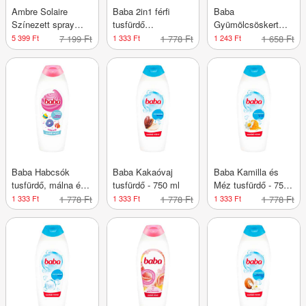
Ambre Solaire
Baba 2in1 férfi
Baba
Színezett spray
tusfürdő
Gyümölcsöskert
naptej gyerekeknek
vadszederrel és
tusfürdő
5 399 Ft
7 199 Ft
1 333 Ft
1 778 Ft
1 243 Ft
1 658 Ft
- 270 ml
gyömbérrel - 750 ml
bogyósgyümölcs
illattal - 750 ml
Baba Habcsók
Baba Kakaóvaj
Baba Kamilla és
tusfürdő, málna és
tusfürdő - 750 ml
Méz tusfürdő - 750
rózsafa illattal - 750
ml
1 333 Ft
1 778 Ft
1 333 Ft
1 778 Ft
1 333 Ft
1 778 Ft
ml