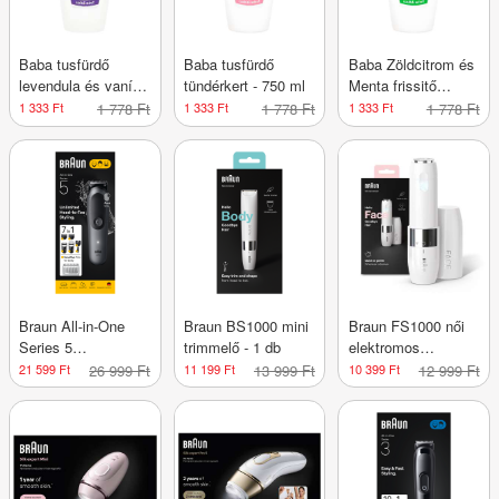
Baba tusfürdő
Baba tusfürdő
Baba Zöldcitrom és
levendula és vanília
tündérkert - 750 ml
Menta frissitő
ilattal - 750 ml
tusfürdő - 750 ml
1 333 Ft
1 778 Ft
1 333 Ft
1 778 Ft
1 333 Ft
1 778 Ft
Braun All-in-One
Braun BS1000 mini
Braun FS1000 női
Series 5
trimmelő - 1 db
elektromos
multifunkciós
szőrtelenítő - 1 db
21 599 Ft
26 999 Ft
11 199 Ft
13 999 Ft
10 399 Ft
12 999 Ft
szőrtelenítőkészlet
férfiaknak - 1 db