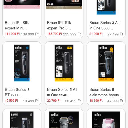
Braun IPL Silk-
Braun IPL Silk-
Braun Series 3 All
expert Mini
expert Pro 5
in One 3560
szőrtelenítő
szőrtelenítő
szakállvágó - 1 db
111 999 Ft
139 999 Ft
188 799 Ft
235 999 Ft
21 999 Ft
27 499 Ft
készülék PL1100
készülék PL5210
/pink - 1 db
/gold - 1 db
Braun Series 3
Braun Series 5 All
Braun Series 5
BT3500
in One 5540
elektromos borotva
szakállvágó /fekete
szakállvágó - 1 db
- 1 db
15 599 Ft
19 499 Ft
22 799 Ft
28 499 Ft
38 399 Ft
47 999 Ft
- 1 db