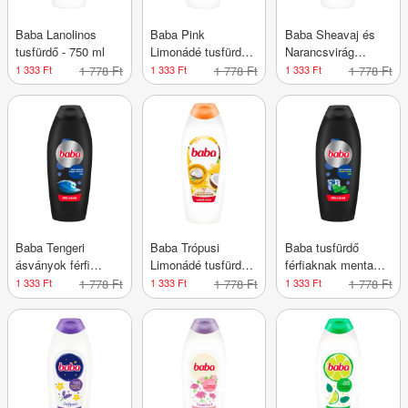
Baba Lanolinos
Baba Pink
Baba Sheavaj és
tusfürdő - 750 ml
Limonádé tusfürdő -
Narancsvirág
750 ml
tusfürdő - 750 ml
1 333 Ft
1 778 Ft
1 333 Ft
1 778 Ft
1 333 Ft
1 778 Ft
Baba Tengeri
Baba Trópusi
Baba tusfürdő
ásványok férfi
Limonádé tusfürdő -
férfiaknak menta
tusfürdő - 750 ml
750 ml
illattal - 750 ml
1 333 Ft
1 778 Ft
1 333 Ft
1 778 Ft
1 333 Ft
1 778 Ft