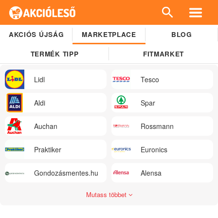
AKCIÓS ÚJSÁG
MARKETPLACE
BLOG
TERMÉK TIPP
FITMARKET
Lidl
Tesco
Aldi
Spar
Auchan
Rossmann
Praktiker
Euronics
Gondozásmentes.hu
Alensa
Mutass többet