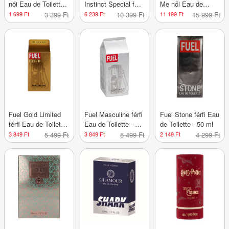
női Eau de Toilette -
Instinct Special férfi
Me női Eau de
50 ml
Eau de Parfum - 50
Parfum - 30 ml
1 699 Ft
3 399 Ft
6 239 Ft
10 399 Ft
11 199 Ft
15 999 Ft
ml
Fuel Gold Limited
Fuel Masculine férfi
Fuel Stone férfi Eau
férfi Eau de Toilette
Eau de Toilette - 80
de Toilette - 50 ml
- 80 ml
ml
3 849 Ft
5 499 Ft
3 849 Ft
5 499 Ft
2 149 Ft
4 299 Ft