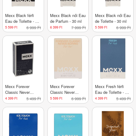
Mexx Black férfi
Mexx Black női Eau
Mexx Black női Eau
Eau de Toilette - 50
de Parfum - 30 ml
de Toilette - 30 ml
ml
5 599 Ft
6 999 Ft
6 399 Ft
7 999 Ft
5 599 Ft
6 999 Ft
Mexx Forever
Mexx Forever
Mexx Fresh férfi
Classic Never
Classic Never
Eau de Toilette - 30
Boring férfi Eau de
Boring női Eau de
ml
4 399 Ft
5 499 Ft
5 599 Ft
6 999 Ft
4 399 Ft
5 499 Ft
Toilette - 30 ml
Toilette - 30 ml