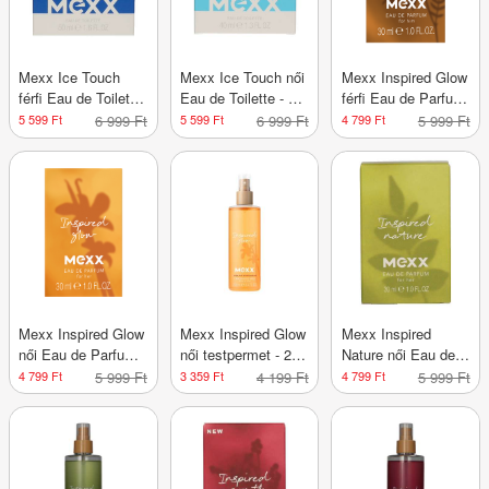
Mexx Ice Touch
Mexx Ice Touch női
Mexx Inspired Glow
férfi Eau de Toilette
Eau de Toilette - 40
férfi Eau de Parfum
- 50 ml
ml
- 30 ml
5 599 Ft
6 999 Ft
5 599 Ft
6 999 Ft
4 799 Ft
5 999 Ft
Mexx Inspired Glow
Mexx Inspired Glow
Mexx Inspired
női Eau de Parfum -
női testpermet - 250
Nature női Eau de
30 ml
ml
Parfum - 30 ml
4 799 Ft
5 999 Ft
3 359 Ft
4 199 Ft
4 799 Ft
5 999 Ft