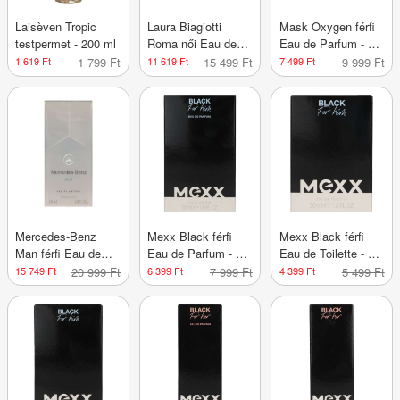
Laisèven Tropic
Laura Biagiotti
Mask Oxygen férfi
testpermet - 200 ml
Roma női Eau de
Eau de Parfum - 50
Toilette - 25 ml
ml
1 619 Ft
1 799 Ft
11 619 Ft
15 499 Ft
7 499 Ft
9 999 Ft
Mercedes-Benz
Mexx Black férfi
Mexx Black férfi
Man férfi Eau de
Eau de Parfum - 50
Eau de Toilette - 30
Parfum - 30 ml
ml
ml
15 749 Ft
20 999 Ft
6 399 Ft
7 999 Ft
4 399 Ft
5 499 Ft