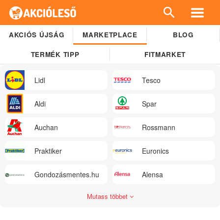
AKCIÓS ÚJSÁG
MARKETPLACE
BLOG
TERMÉK TIPP
FITMARKET
Lidl
Tesco
Aldi
Spar
Auchan
Rossmann
Praktiker
Euronics
Gondozásmentes.hu
Alensa
Mutass többet