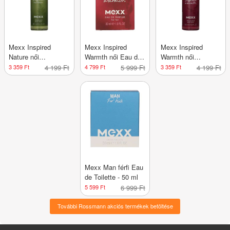
Mexx Inspired
Mexx Inspired
Mexx Inspired
Nature női
Warmth női Eau de
Warmth női
testpermet - 250 ml
Parfum - 30 ml
testpermet - 250 ml
3 359 Ft
4 199 Ft
4 799 Ft
5 999 Ft
3 359 Ft
4 199 Ft
Mexx Man férfi Eau
de Toilette - 50 ml
5 599 Ft
6 999 Ft
További Rossmann akciós termékek betöltése