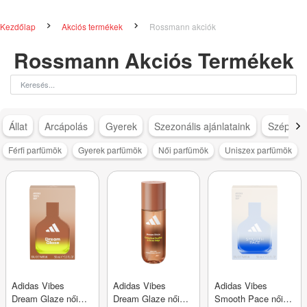
Kezdőlap
Akciós termékek
Rossmann akciók
Rossmann Akciós Termékek
Állat
Arcápolás
Gyerek
Szezonális ajánlataink
Szépség
Férfi parfümök
Gyerek parfümök
Női parfümök
Uniszex parfümök
Adidas Vibes
Adidas Vibes
Adidas Vibes
Dream Glaze női
Dream Glaze női
Smooth Pace női