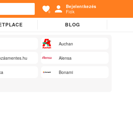
Bejelentkezés
Fiók
0
ETPLACE
BLOG
Auchan
zásmentes.hu
Alensa
ca
Bonami