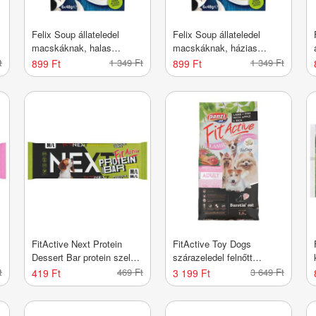
Felix Soup állateledel
Felix Soup állateledel
macskáknak, halas
macskáknak, házias
válogatás 6x48g - 288 g
válogatás 6x48g - 288 g
t
1 349 Ft
1 349 Ft
899 Ft
899 Ft
FitActive Next Protein
FitActive Toy Dogs
Dessert Bar protein szelet
szárazeledel felnőtt
nyúlla és áfonyával - 55 g
kutyáknak báránnyal és
t
469 Ft
3 649 Ft
419 Ft
3 199 Ft
almával - 1500 g