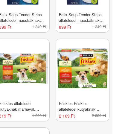
Felix Soup Tender Strips
Felix Soup Tender Strips
állateledel macskáknak
állateledel macskáknak
halas válogatás 6x48 g -
házias válogatás 6x48 g -
1 349 Ft
1 349 Ft
899 Ft
899 Ft
288 g
288 g
Friskies állateledel
Friskies Friskies
kutyáknak marhával,
állateledel kutyáknak
csirkével és báránnyal
marhával, csirkével és
1 099 Ft
2 899 Ft
819 Ft
2 169 Ft
4x85 g - 340 g
báránnyal 12*85g - 1020 g