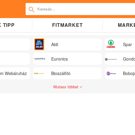
 TIPP
FITMARKET
MARK
Aldi
Spar
Euronics
Gondo
üm Webáruház
Bioszállító
Boboj
Mutass többet