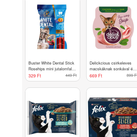
Buster White Dental Stick
Delickcious csirkeleves
Rosehips mini jutalomfalat
macskáknak sonkával és
kutyáknak - 110 g
spenóttal - 80 g
449 Ft
899 F
329 Ft
669 Ft