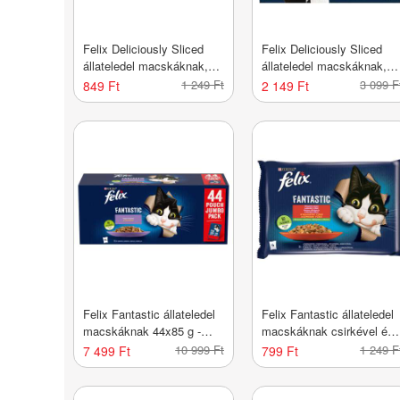
Felix Deliciously Sliced
Felix Deliciously Sliced
állateledel macskáknak,
állateledel macskáknak,
halas válogatás 4x80 g -
házias válogatás 12x80 g 
1 249 Ft
3 099 F
849 Ft
2 149 Ft
320 g
960 g
Felix Fantastic állateledel
Felix Fantastic állateledel
macskáknak 44x85 g -
macskáknak csirkével és
3740 g
marhával 4 x 85 g - 340 g
10 999 Ft
1 249 F
7 499 Ft
799 Ft