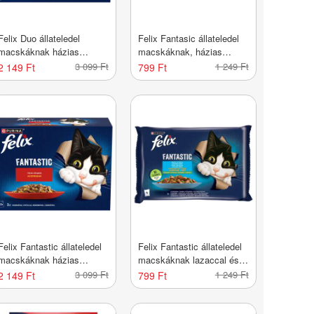
Felix Duo állateledel
Felix Fantasic állateledel
macskáknak házias
macskáknak, házias
válogatás 12x85 g - 1020 g
válogatás 4x85 g - 340 g
3 099 Ft
1 249 Ft
2 149 Ft
799 Ft
Felix Fantastic állateledel
Felix Fantastic állateledel
macskáknak házias
macskáknak lazaccal és
válogatás aszpikban 12 x
pisztránggal 4x85 g - 340 g
3 099 Ft
1 249 Ft
2 149 Ft
799 Ft
85 g - 1020 g