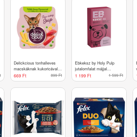
Delickcious tonhalleves
Ebkeksz by Holy Pulp
macskáknak kukoricával
jutalomfalat májjal
és zöldborsóval - 80 g
kutyáknak - 100 g
t
899 Ft
1 599 Ft
669 Ft
1 199 Ft