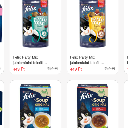
Felix Party Mix
Felix Party Mix
jutalomfalat felnőtt
jutalomfalat felnőtt
macskáknak, ocean mix -
macskáknak, original mix -
t
749 Ft
749 Ft
449 Ft
449 Ft
60 g
60 g