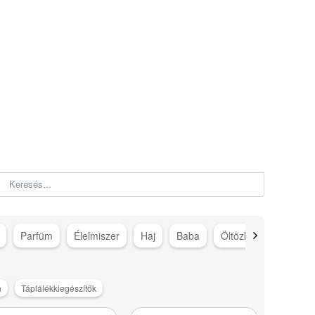
Parfüm
Élelmiszer
Haj
Baba
Öltözködés
Száj
n
Táplálékkiegészítők