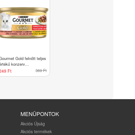
Gourmet Gold felnőtt teljes
értékű konzerv
macskáknak, lazac és
369 Ft
249 Ft
csirke falatok szószban -
85 g
MENÜPONTOK
Akciós Újság
Akciós termékek