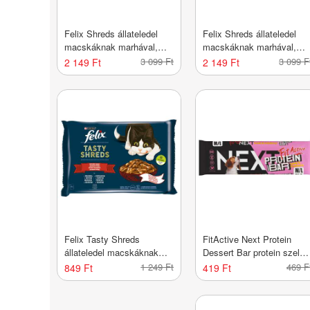
Felix Shreds állateledel
Felix Shreds állateledel
macskáknak marhával,
macskáknak marhával,
csirkével, kacsával és
csirkével, lazaccal és
3 099 Ft
3 099 F
2 149 Ft
2 149 Ft
pulykával 12x80 g - 960 g
tonhallal 12x80 g - 960 g
Felix Tasty Shreds
FitActive Next Protein
állateledel macskáknak
Dessert Bar protein szelet
marhával és csirkével
báránnyal és áfonyával -
1 249 Ft
469 F
849 Ft
419 Ft
4x80 g - 320 g
55 g