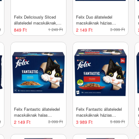
Felix Deliciously Sliced
Felix Duo állateledel
állateledel macskáknak,
macskáknak házias
-
házias válogatás 4x80 g -
válogatás 12x85 g - 1020 g
t
1 249 Ft
3 099 Ft
849 Ft
2 149 Ft
320 g
Felix Fantastic állateledel
Felix Fantastic állateledel
macskáknak halas
macskáknak házias
válogatás aszpikban
válogatás 24*85 g - 2040 g
t
3 099 Ft
5 699 Ft
2 149 Ft
3 989 Ft
12x85 g - 1020 g