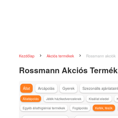
Kezdőlap
Akciós termékek
Rossmann akciók
Rossmann Akciós Termék
Állat
Arcápolás
Gyerek
Szezonális ajánlatain
Állatápolás
Játék házikedvenceknek
Kisállat eledel
Egyéb állathigiéniai termékek
Fogápolás
Kefék, fésűk