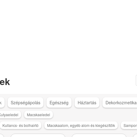
ek
k
Szépségápolás
Egészség
Háztartás
Dekorkozmetika
Kutyaeledel
Macskaeledel
Kullancs- és bolhairtó
Macskaalom, egyéb alom és kiegészítőik
Sampo