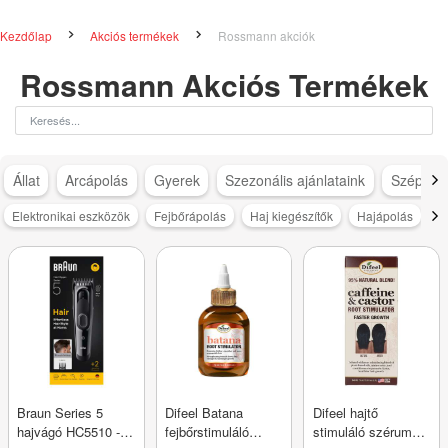
Kezdőlap
Akciós termékek
Rossmann akciók
Rossmann Akciós Termékek
Állat
Arcápolás
Gyerek
Szezonális ajánlataink
Szépség
Elektronikai eszközök
Fejbőrápolás
Haj kiegészítők
Hajápolás
H
Braun Series 5
Difeel Batana
Difeel hajtő
hajvágó HC5510 - 1
fejbőrstimuláló
stimuláló szérum