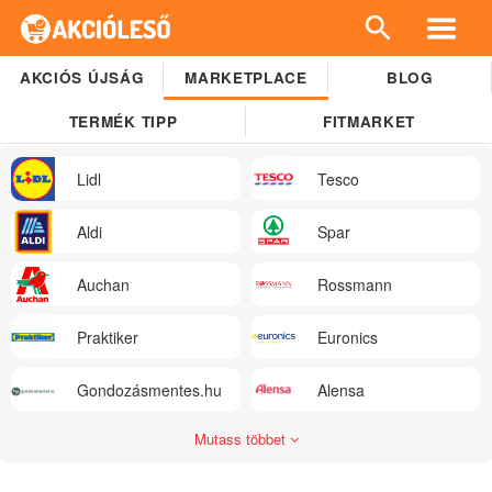
AKCIÓS ÚJSÁG
MARKETPLACE
BLOG
TERMÉK TIPP
FITMARKET
Lidl
Tesco
Aldi
Spar
Auchan
Rossmann
Praktiker
Euronics
Gondozásmentes.hu
Alensa
Mutass többet