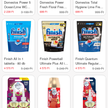
Domestos Power 5
Domestos Power
Domestos Total
Ocean/Lime WC
Fresh Floral Fresh
Hygiene Lime Fresh
illatosító 6x50 g -
WC tisztító gél -
WC tisztító gél -
2 239 Ft
3 199 Ft
699 Ft
999 Ft
699 Ft
999 Ft
300 g
700 ml
700 ml
Finish All In 1
Finish Powerball
Finish Quantum
tabletta - 80 db
Ultimate Plus All in
Ultimate Regular
1 Citrom
mosogatótabletta -
4 570 Ft
5 249 Ft
4 570 Ft
5 249 Ft
4 570 Ft
5 249 Ft
mosogatógép
50 db
kapszula - 45 db