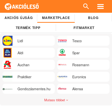
AKCIÓS ÚJSÁG
MARKETPLACE
BLOG
TERMÉK TIPP
FITMARKET
Lidl
Tesco
Aldi
Spar
Auchan
Rossmann
Praktiker
Euronics
Gondozásmentes.hu
Alensa
Mutass többet