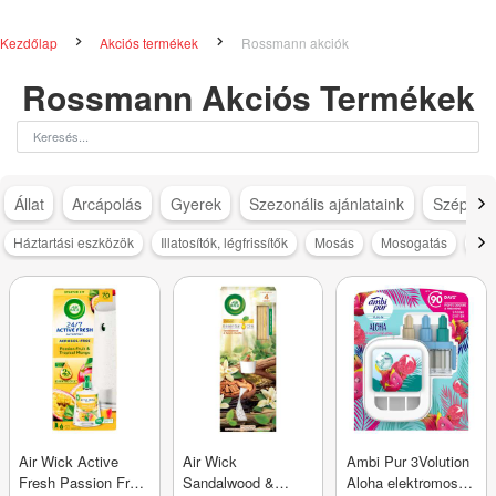
Kezdőlap
Akciós termékek
Rossmann akciók
Rossmann Akciós Termékek
Állat
Arcápolás
Gyerek
Szezonális ajánlataink
Szépség
Háztartási eszközök
Illatosítók, légfrissítők
Mosás
Mosogatás
Pap
Air Wick Active
Air Wick
Ambi Pur 3Volution
Fresh Passion Fruit
Sandalwood &
Aloha elektromos