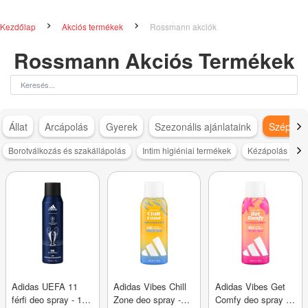
Kezdőlap
Akciós termékek
Rossmann akciók
Rossmann Akciós Termékek
Állat
Arcápolás
Gyerek
Szezonális ajánlataink
Szépség
Borotválkozás és szakállápolás
Intim higiéniai termékek
Kézápolás és s
Adidas UEFA 11
Adidas Vibes Chill
Adidas Vibes Get
férfi deo spray - 150
Zone deo spray -
Comfy deo spray -