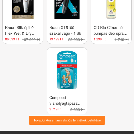
Braun Silk·épil 9
Braun XT5100
CD Bio Citrus női
Flex Wet & Dry
szakállvágó - 1 db
pumpás deo spray -
epilátor 9-030 - 1 db
75 ml
86 399 Ft
107 999 Ft
19 199 Ft
23 999 Ft
1 299 Ft
1 749 Ft
Compeed
vízhólyagtapasz
vegyes méretben -
2 719 Ft
3 399 Ft
5 db
További Rossmann akciós termékek betöltése