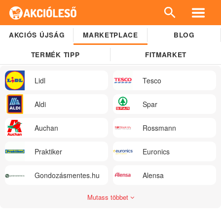
AKCIÓS ÚJSÁG
MARKETPLACE
BLOG
TERMÉK TIPP
FITMARKET
Lidl
Tesco
Aldi
Spar
Auchan
Rossmann
Praktiker
Euronics
Gondozásmentes.hu
Alensa
Mutass többet