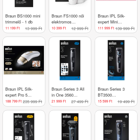
Braun BS1000 mini
Braun FS1000 női
Braun IPL Silk-
trimmelő - 1 db
elektromos
expert Mini
szőrtelenítő - 1 db
szőrtelenítő
11 199 Ft
13 999 Ft
10 399 Ft
12 999 Ft
111 999 Ft
139 999 Ft
készülék PL1100
/pink - 1 db
Braun IPL Silk-
Braun Series 3 All
Braun Series 3
expert Pro 5
in One 3560
BT3500
szőrtelenítő
szakállvágó - 1 db
szakállvágó /fekete
188 799 Ft
235 999 Ft
21 999 Ft
27 499 Ft
15 599 Ft
19 499 Ft
készülék PL5210
- 1 db
/gold - 1 db