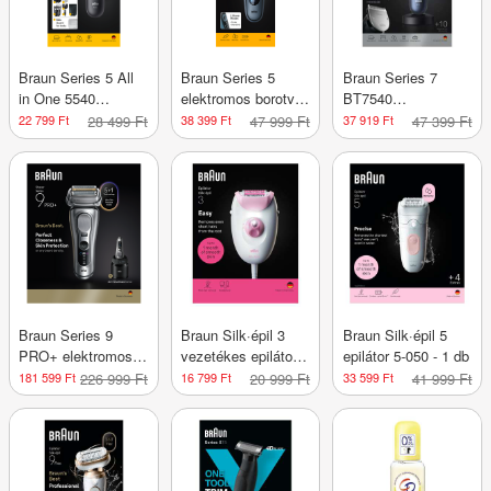
Braun Series 5 All
Braun Series 5
Braun Series 7
in One 5540
elektromos borotva
BT7540
szakállvágó - 1 db
- 1 db
szakállvágó /kék - 1
22 799 Ft
28 499 Ft
38 399 Ft
47 999 Ft
37 919 Ft
47 399 Ft
db
Braun Series 9
Braun Silk·épil 3
Braun Silk·épil 5
PRO+ elektromos
vezetékes epilátor
epilátor 5-050 - 1 db
borotva férfiaknak -
/rózsaszín - 1 db
181 599 Ft
226 999 Ft
16 799 Ft
20 999 Ft
33 599 Ft
41 999 Ft
1db