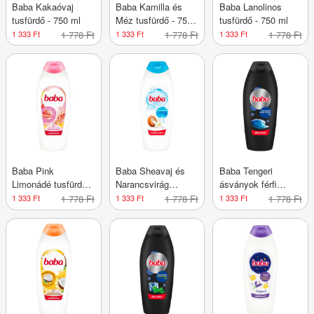
Baba Kakaóvaj
Baba Kamilla és
Baba Lanolinos
tusfürdő - 750 ml
Méz tusfürdő - 750
tusfürdő - 750 ml
ml
1 333 Ft
1 778 Ft
1 333 Ft
1 778 Ft
1 333 Ft
1 778 Ft
Baba Pink
Baba Sheavaj és
Baba Tengeri
Limonádé tusfürdő -
Narancsvirág
ásványok férfi
750 ml
tusfürdő - 750 ml
tusfürdő - 750 ml
1 333 Ft
1 778 Ft
1 333 Ft
1 778 Ft
1 333 Ft
1 778 Ft