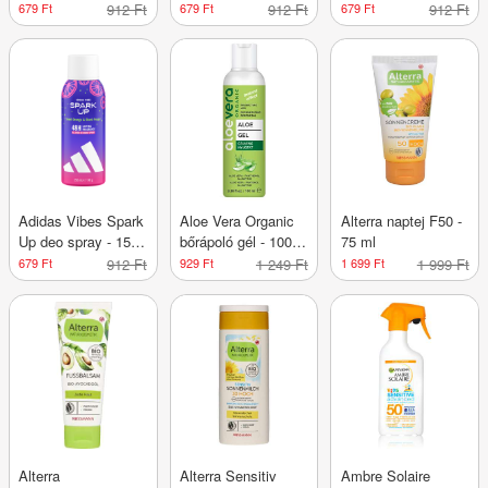
ml
150 ml
150 ml
679 Ft
912 Ft
679 Ft
912 Ft
679 Ft
912 Ft
Adidas Vibes Spark
Aloe Vera Organic
Alterra naptej F50 -
Up deo spray - 150
bőrápoló gél - 100
75 ml
ml
ml
679 Ft
912 Ft
929 Ft
1 249 Ft
1 699 Ft
1 999 Ft
Alterra
Alterra Sensitiv
Ambre Solaire