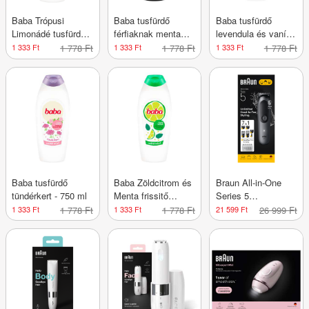
Baba Trópusi
Baba tusfürdő
Baba tusfürdő
Limonádé tusfürdő -
férfiaknak menta
levendula és vanília
750 ml
illattal - 750 ml
ilattal - 750 ml
1 333 Ft
1 778 Ft
1 333 Ft
1 778 Ft
1 333 Ft
1 778 Ft
Baba tusfürdő
Baba Zöldcitrom és
Braun All-in-One
tündérkert - 750 ml
Menta frissitő
Series 5
tusfürdő - 750 ml
multifunkciós
1 333 Ft
1 778 Ft
1 333 Ft
1 778 Ft
21 599 Ft
26 999 Ft
szőrtelenítőkészlet
férfiaknak - 1 db