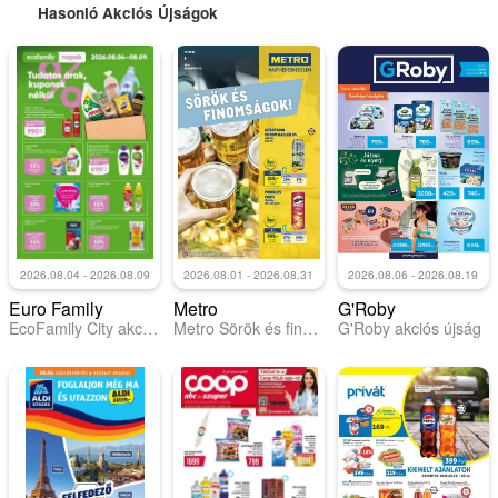
Hasonló Akciós Újságok
2026.08.04 - 2026.08.09
2026.08.01 - 2026.08.31
2026.08.06 - 2026.08.19
Euro Family
Metro
G'Roby
EcoFamily City akciós újság
Metro Sörök és finomságok 2026/08
G'Roby akciós újság