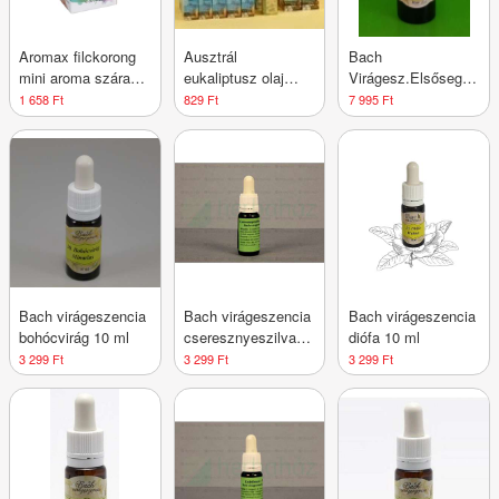
Aromax filckorong
Ausztrál
Bach
mini aroma száraz
eukaliptusz olaj
Virágesz.Elsősegély
diffúzorhoz 10 db
/naturol/ 10 ml
Cseppek 30 Ml 30
1 658 Ft
829 Ft
7 995 Ft
ml
Bach virágeszencia
Bach virágeszencia
Bach virágeszencia
bohócvirág 10 ml
cseresznyeszilva
diófa 10 ml
10 ml
3 299 Ft
3 299 Ft
3 299 Ft