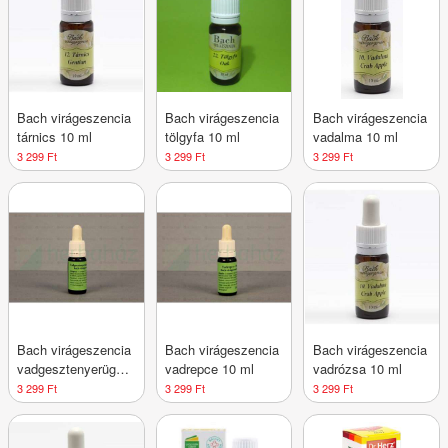
Bach virágeszencia
Bach virágeszencia
Bach virágeszencia
tárnics 10 ml
tölgyfa 10 ml
vadalma 10 ml
3 299 Ft
3 299 Ft
3 299 Ft
Bach virágeszencia
Bach virágeszencia
Bach virágeszencia
vadgesztenyerügy
vadrepce 10 ml
vadrózsa 10 ml
10 ml
3 299 Ft
3 299 Ft
3 299 Ft