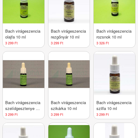
Bach virágeszencia
Bach virágeszencia
Bach virágeszencia
olajfa 10 ml
rezgőnyár 10 ml
rozsnok 10 ml
3 299 Ft
3 299 Ft
3 326 Ft
Bach virágeszencia
Bach virágeszencia
Bach virágeszencia
szelídgesztenye 10
szikárka 10 ml
szilfa 10 ml
ml
3 299 Ft
3 299 Ft
3 299 Ft