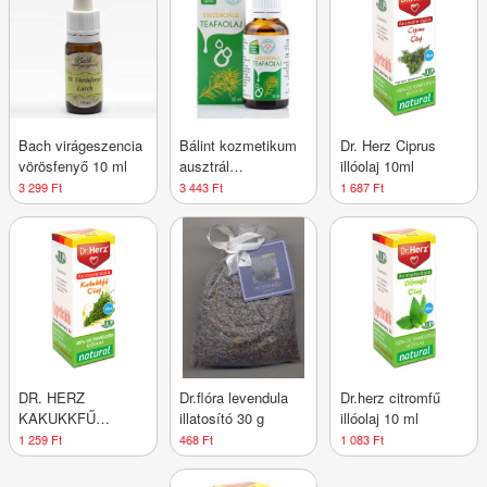
Bach virágeszencia
Bálint kozmetikum
Dr. Herz Ciprus
vörösfenyő 10 ml
ausztrál
illóolaj 10ml
esszenciális
3 299 Ft
3 443 Ft
1 687 Ft
teafaolaj 30 ml
DR. HERZ
Dr.flóra levendula
Dr.herz citromfű
KAKUKKFŰ
illatosító 30 g
illóolaj 10 ml
ILLÓOLAJ 100%
1 259 Ft
468 Ft
1 083 Ft
10ML