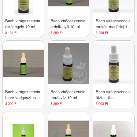
Bach virágeszencia
Bach virágeszencia
Bach virágeszencia
elsősegély 10 ml
erdeifenyő 10 ml
ernyős madártej 10
ml
3 134 Ft
3 299 Ft
3 299 Ft
Bach virágeszencia
Bach virágeszencia
Bach virágeszencia
fehér vadgesztenye
forrásvíz 10 ml
fűzfa 10 ml
10 ml
3 299 Ft
3 299 Ft
3 093 Ft