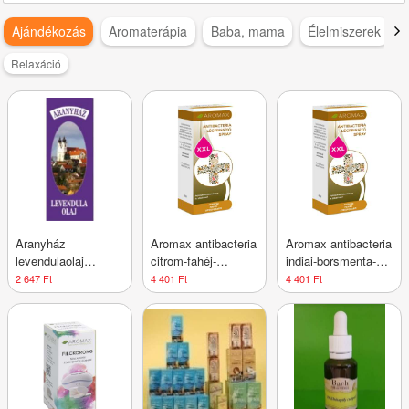
Ajándékozás
Aromaterápia
Baba, mama
Élelmiszerek
Relaxáció
Aranyház
Aromax antibacteria
Aromax antibacteria
levendulaolaj
citrom-fahéj-
indiai-borsmenta-
kompozíció 12 ml
szegfűszeg spray
szegfűszeg spray
2 647 Ft
4 401 Ft
4 401 Ft
XXL 40 ml
XXL 40 ml