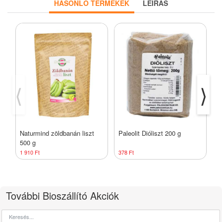
HASONLÓ TERMÉKEK
LEÍRÁS
⟨
⟩
Naturmind zöldbanán liszt
Paleolit Dióliszt 200 g
B
500 g
5
1 910 Ft
378 Ft
1
További Bioszállító Akciók