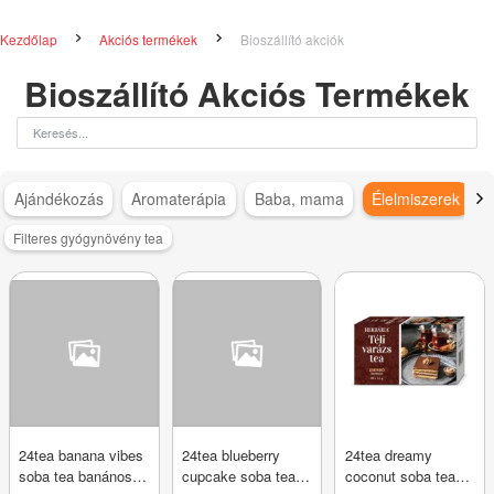
Kezdőlap
Akciós termékek
Bioszállító akciók
Bioszállító Akciós Termékek
Ajándékozás
Aromaterápia
Baba, mama
Élelmiszerek
Filteres gyógynövény tea
24tea banana vibes
24tea blueberry
24tea dreamy
soba tea banános
cupcake soba tea
coconut soba tea