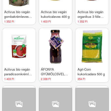
Activus bio vegán
Activus bio vegán
Activus bio vegán
gombakrémleves
kukoricaleves 400 g
organikus 3 féle
400 g
lencseleves 400 g
1 352 Ft
1 403 Ft
1 352 Ft
Activus bio vegán
ÁFONYA
Agri-Corn
paradicsomkrémleves
GYÜMÖLCSVELŐ
kukoricadara 500 g
400 g
200ML DRS
1 403 Ft
2 338 Ft
354 Ft