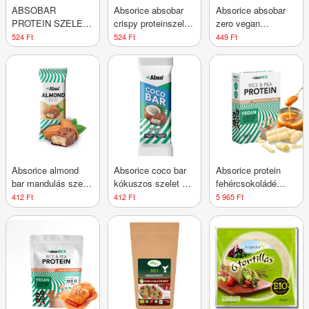
ABSOBAR
Absorice absobar
Absorice absobar
PROTEIN SZELET
crispy proteinszelet
zero vegan
CRISPY CSOKI-
dupla csokoládés
proteinszelet
524 Ft
524 Ft
449 Ft
MOGY
ízesítésű 50 g
banoffee pie 40 g
Absorice almond
Absorice coco bar
Absorice protein
bar mandulás szelet
kókuszos szelet 35
fehércsokoládé
35 g
g
karamell 500 g
412 Ft
412 Ft
5 965 Ft