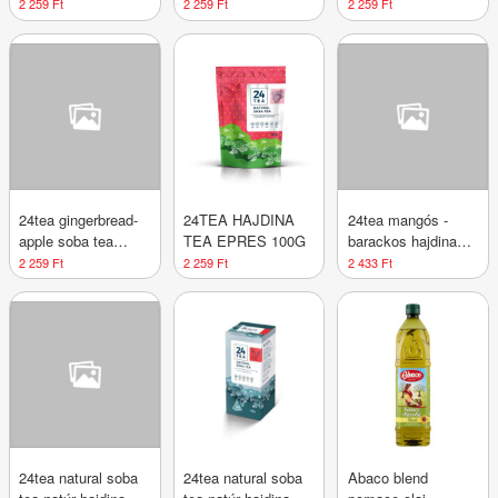
hajdina tea 100 g
áfonyás hajdina tea
kókuszos hajdina
2 259 Ft
2 259 Ft
2 259 Ft
100 g
tea 100 g
24tea gingerbread-
24TEA HAJDINA
24tea mangós -
apple soba tea
TEA EPRES 100G
barackos hajdina
alma-mézeskalács
tea 100 g
2 259 Ft
2 259 Ft
2 433 Ft
hajdina tea 100 g
24tea natural soba
24tea natural soba
Abaco blend