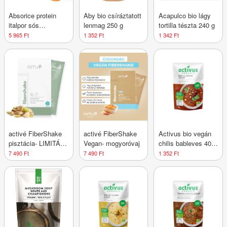
Absorice protein
Aby bio csíráztatott
Acapulco bio lágy
italpor sós
lenmag 250 g
tortilla tészta 240 g
karamellás 500 g
5 965 Ft
1 352 Ft
1 342 Ft
activé FiberShake
activé FiberShake
Activus bio vegán
pisztácia- LIMITÁLT
Vegan- mogyoróvaj
chilis bableves 400
KIADÁS
g
7 490 Ft
7 490 Ft
1 352 Ft