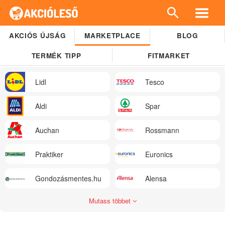
AKCIÓS ÚJSÁG
MARKETPLACE
BLOG
TERMÉK TIPP
FITMARKET
Lidl
Tesco
Aldi
Spar
Auchan
Rossmann
Praktiker
Euronics
Gondozásmentes.hu
Alensa
Mutass többet