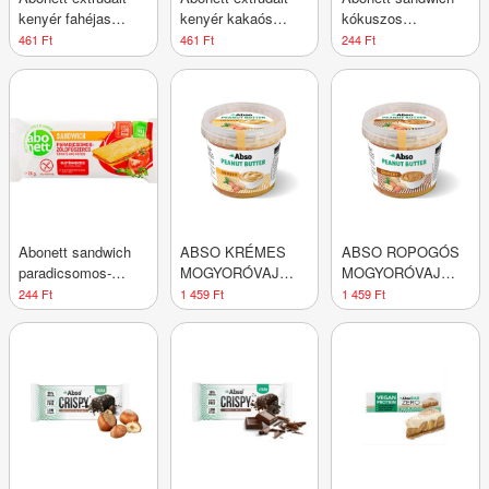
kenyér fahéjas
kenyér kakaós
kókuszos
gluténmentes 100 g
gluténmentes 100 g
gluténmentes 26 g
461 Ft
461 Ft
244 Ft
Abonett sandwich
ABSO KRÉMES
ABSO ROPOGÓS
paradicsomos-
MOGYORÓVAJ
MOGYORÓVAJ
zöldfűszeres
350G
350G
244 Ft
1 459 Ft
1 459 Ft
gluténmentes 26 g