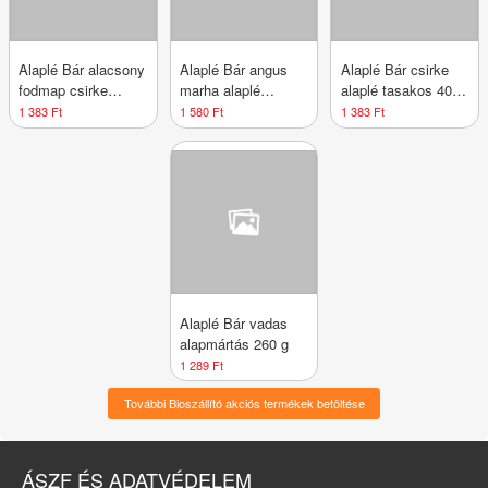
Alaplé Bár alacsony
Alaplé Bár angus
Alaplé Bár csirke
fodmap csirke
marha alaplé
alaplé tasakos 400
alaplé tas.400ml
tasakos 400 ml
ml
1 383 Ft
1 580 Ft
1 383 Ft
Alaplé Bár vadas
alapmártás 260 g
1 289 Ft
További Bioszállító akciós termékek betöltése
ÁSZF ÉS ADATVÉDELEM