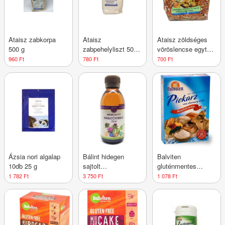
Ataisz zabkorpa
Ataisz
Ataisz zöldséges
500 g
zabpehelyliszt 500
vöröslencse egytál
g
pirított mogyoróval
960 Ft
780 Ft
700 Ft
200 g
Ázsia nori algalap
Bálint hidegen
Balviten
10db 25 g
sajtolt
gluténmentes
máriatövismagolaj
univerzális
1 782 Ft
3 750 Ft
1 078 Ft
150 ml
sütőliszt-keverék
500 g