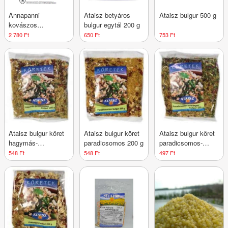
Annapanni
Ataisz betyáros
Ataisz bulgur 500 g
kovászos
bulgur egytál 200 g
lisztkeverék 1000 g
2 780 Ft
650 Ft
753 Ft
Ataisz bulgur köret
Ataisz bulgur köret
Ataisz bulgur köret
hagymás-
paradicsomos 200 g
paradicsomos-
paradicsomos 200 g
snidlinges 200 g
548 Ft
548 Ft
497 Ft