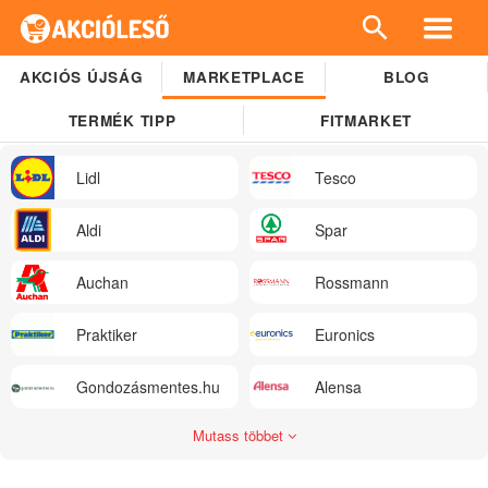
AKCIÓS ÚJSÁG
MARKETPLACE
BLOG
TERMÉK TIPP
FITMARKET
Lidl
Tesco
Aldi
Spar
Auchan
Rossmann
Praktiker
Euronics
Gondozásmentes.hu
Alensa
Mutass többet