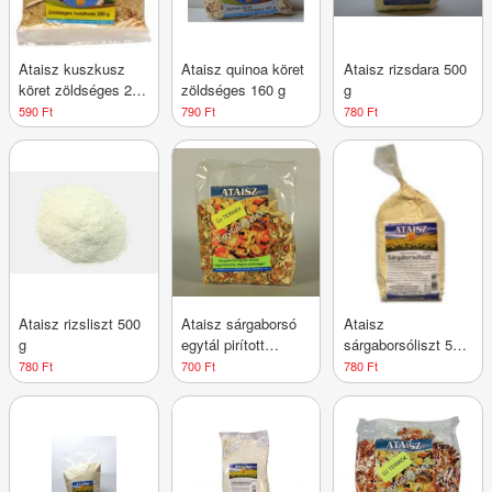
Ataisz kuszkusz
Ataisz quinoa köret
Ataisz rizsdara 500
köret zöldséges 200
zöldséges 160 g
g
g
590 Ft
790 Ft
780 Ft
Ataisz rizsliszt 500
Ataisz sárgaborsó
Ataisz
g
egytál pirított
sárgaborsóliszt 500
hagymával és
g
780 Ft
700 Ft
780 Ft
vegyes zöldsé 200
g