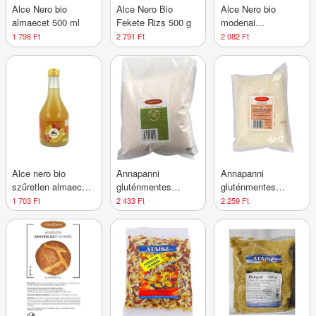
Alce Nero bio
Alce Nero Bio
Alce Nero bio
almaecet 500 ml
Fekete Rizs 500 g
modenai
balzsamecet 250 ml
1 798 Ft
2 791 Ft
2 082 Ft
Alce nero bio
Annapanni
Annapanni
szűretlen almaecet
gluténmentes
gluténmentes
500 ml
kenyérliszt 1000 g
linzerliszt 1000 g
1 703 Ft
2 433 Ft
2 259 Ft