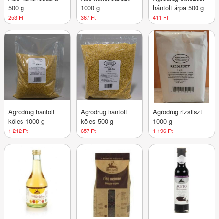
500 g
1000 g
hántolt árpa 500 g
253 Ft
367 Ft
411 Ft
Agrodrug hántolt
Agrodrug hántolt
Agrodrug rizsliszt
köles 1000 g
köles 500 g
1000 g
1 212 Ft
657 Ft
1 196 Ft