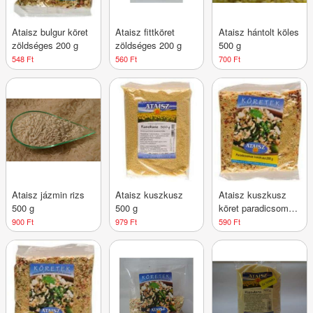
Ataisz bulgur köret
Ataisz fittköret
Ataisz hántolt köles
zöldséges 200 g
zöldséges 200 g
500 g
548 Ft
560 Ft
700 Ft
Ataisz jázmin rizs
Ataisz kuszkusz
Ataisz kuszkusz
500 g
500 g
köret paradicsomos
200 g
900 Ft
979 Ft
590 Ft