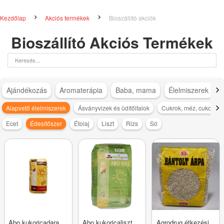
Kezdőlap
Akciós termékek
Bioszállító akciók
Bioszállító Akciós Termékek
Ajándékozás
Aromaterápia
Baba, mama
Élelmiszerek
Alapvető élelmiszerek
Ásványvizek és üdítőitalok
Cukrok, méz, cukorpót
Ecet
Édesítőszer
Étolaj
Liszt
Rizs
Só
Abo kukoricadara
Abo kukoricaliszt
Agrodrug étkezési