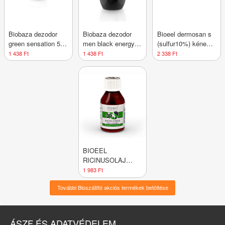
Biobaza dezodor
Biobaza dezodor
Bioeel dermosan s
green sensation 50
men black energy
(sulfur10%) kénes
ml
50 ml
kenőcs 70 g
1 438 Ft
1 438 Ft
2 338 Ft
BIOEEL
RICINUSOLAJ
PLUS A-
1 983 Ft
VITAMINNAL
További Bioszállító akciós termékek betöltése
ÁSZF ÉS ADATVÉDELEM