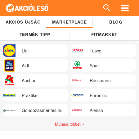
AKCIÓS ÚJSÁG
MARKETPLACE
BLOG
TERMÉK TIPP
FITMARKET
Lidl
Tesco
Aldi
Spar
Auchan
Rossmann
Praktiker
Euronics
Gondozásmentes.hu
Alensa
Mutass többet