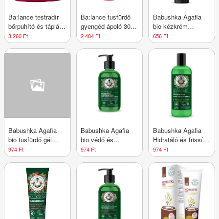
Ba:lance testradír
Ba:lance tusfürdő
Babushka Agafia
bőrpuhító és tápláló
gyengéd ápoló 300
bio kézkrém
200 ml
ml
megújító
3 260 Ft
2 484 Ft
656 Ft
fehérsomkóró
kivonattal és bur
marigold virágvízzel
75 ml
Babushka Agafia
Babushka Agafia
Babushka Agafia
bio tusfürdő gél
bio védő és
Hidratáló és frissítő
antioxidáns sarki
hidratáló folyékony
tusfürdő gél 5
974 Ft
974 Ft
974 Ft
fehérnyír- és
szappan zsálya,
mezei
vörösáfonya-
rozmaring illóolaj és
gyógynövénnyel
kivonattal 260 ml
zsályacserje
kivonattal 300 ml