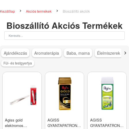
Kezdőlap
Akciós termékek
Bioszállító akciók
Bioszállító Akciós Termékek
Ajándékozás
Aromaterápia
Baba, mama
Élelmiszerek
Fül- és testgyertya
Agiss gold
AGISS
AGISS
elektromos
GYANTAPATRON
GYANTAPATRON