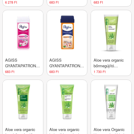
gyantázószett 1 db
ARANY ÁPOLÓVAL
BOROKABOGYÓVAL
6 278 Ft
683 Ft
683 Ft
AGISS
AGISS
Aloe vera organic
GYANTAPATRON
GYANTAPATRON
bőrmegújító
CSERESZNYEVIRÁG
NORMÁL BŐRRE
testradír 250 ml
683 Ft
683 Ft
1 730 Ft
Aloe vera organic
Aloe vera organic
Aloe vera Organic