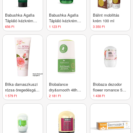
Babushka Agafia
Babushka Agafia
Bálint mobilitás
Tápláló kézkrém
Tápláló kézkrém
krém 100 ml
vad szibériaiboróka-
vad szibériaiboróka-
656 Ft
1 123 Ft
3 350 Ft
és erdeimálna-
és erdeimálna-
kivonattal
kivonattal
Bilka damaszkuszi
Biobalance
Biobaza dezodor
rózsa öregedésgátló
dry&smooth 48h
flower romance 50
kézkrém 100 ml
golyós dezodor
ml
1 579 Ft
2 181 Ft
1 438 Ft
szőrnövekedést
lassító hatással 50
ml