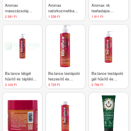
Aromax
Aromax
Aromax nk
masszázsolaj
natúrkozmetika
teafaolajos
relaxa 250 ml
mellápoló olaj 20 ml
körömápoló olaj 10
2 391 Ft
1 539 Ft
1 911 Ft
ml
Ba:lance lábgél
Ba:lance testápoló
Ba:lance testápoló
hűsítő és tápláló
feszesítő és
gél hűsítő és
300 ml
bemelegítő 300 ml
nyugtató 300 ml
3 104 Ft
3 725 Ft
2 794 Ft