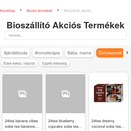
Kezdőlap
Akciós termékek
Bioszállító akciók
Bioszállító Akciós Termékek
Ajándékozás
Aromaterápia
Baba, mama
Élelmiszerek
Édes keksz, nápolyi
Egyéb édesség
24tea banana vibes
24tea blueberry
24tea dreamy
soba tea banános
cupcake soba tea
coconut soba tea