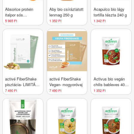
Absorice protein
Aby bio csíráztatott
Acapulco bio lágy
italpor sós
lenmag 250 g
tortilla tészta 240 g
karamellás 500 g
5 965 Ft
1 352 Ft
1 342 Ft
activé FiberShake
activé FiberShake
Activus bio vegán
pisztácia- LIMITÁLT
Vegan- mogyoróvaj
chilis bableves 400
KIADÁS
g
7 490 Ft
7 490 Ft
1 352 Ft