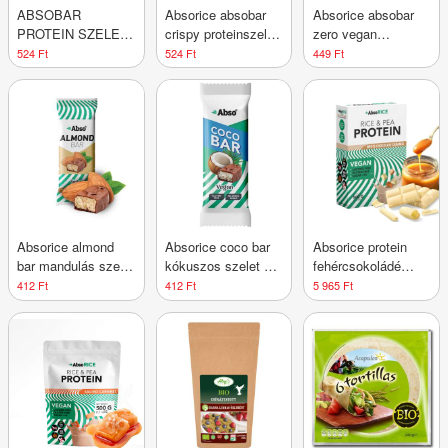
ABSOBAR
Absorice absobar
Absorice absobar
PROTEIN SZELET
crispy proteinszelet
zero vegan
CRISPY CSOKI-
dupla csokoládés
proteinszelet
524 Ft
524 Ft
449 Ft
MOGY
ízesítésű 50 g
banoffee pie 40 g
Absorice almond
Absorice coco bar
Absorice protein
bar mandulás szelet
kókuszos szelet 35
fehércsokoládé
35 g
g
karamell 500 g
412 Ft
412 Ft
5 965 Ft