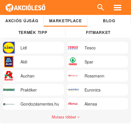
AKCIÓS ÚJSÁG
MARKETPLACE
BLOG
TERMÉK TIPP
FITMARKET
Lidl
Tesco
Aldi
Spar
Auchan
Rossmann
Praktiker
Euronics
Gondozásmentes.hu
Alensa
Mutass többet