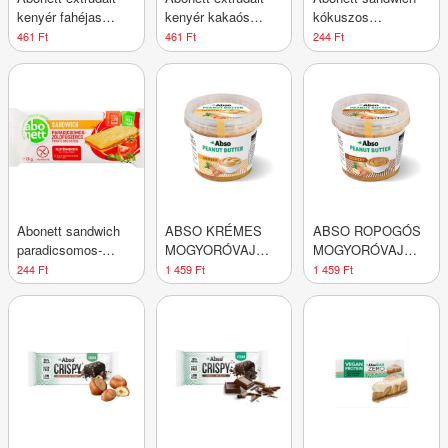
kenyér fahéjas
kenyér kakaós
kókuszos
gluténmentes 100 g
gluténmentes 100 g
gluténmentes 26 g
461 Ft
461 Ft
244 Ft
Abonett sandwich
ABSO KRÉMES
ABSO ROPOGÓS
paradicsomos-
MOGYORÓVAJ
MOGYORÓVAJ
zöldfűszeres
350G
350G
244 Ft
1 459 Ft
1 459 Ft
gluténmentes 26 g