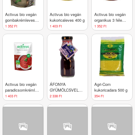
Activus bio vegán
Activus bio vegán
Activus bio vegán
gombakrémleves
kukoricaleves 400 g
organikus 3 féle
400 g
lencseleves 400 g
1 352 Ft
1 403 Ft
1 352 Ft
Activus bio vegán
ÁFONYA
Agri-Corn
paradicsomkrémleves
GYÜMÖLCSVELŐ
kukoricadara 500 g
400 g
200ML DRS
1 403 Ft
2 338 Ft
354 Ft