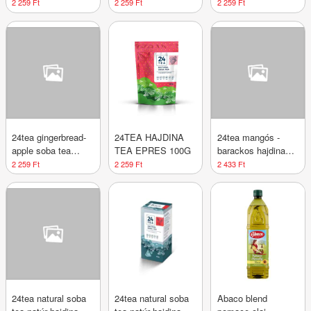
hajdina tea 100 g
áfonyás hajdina tea
kókuszos hajdina
2 259 Ft
2 259 Ft
2 259 Ft
100 g
tea 100 g
24tea gingerbread-
24TEA HAJDINA
24tea mangós -
apple soba tea
TEA EPRES 100G
barackos hajdina
alma-mézeskalács
tea 100 g
2 259 Ft
2 259 Ft
2 433 Ft
hajdina tea 100 g
24tea natural soba
24tea natural soba
Abaco blend