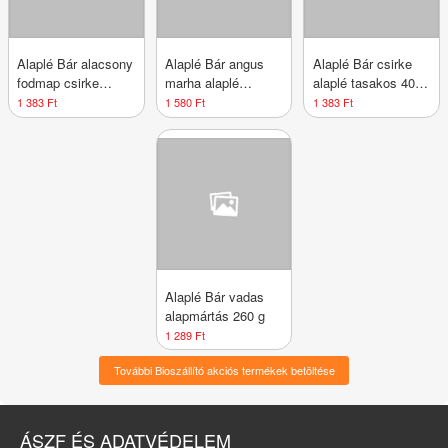
Alaplé Bár alacsony
Alaplé Bár angus
Alaplé Bár csirke
fodmap csirke
marha alaplé
alaplé tasakos 400
alaplé tas.400ml
tasakos 400 ml
ml
1 383 Ft
1 580 Ft
1 383 Ft
Alaplé Bár vadas
alapmártás 260 g
1 289 Ft
További Bioszállító akciós termékek betöltése
ÁSZF ÉS ADATVÉDELEM