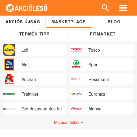
AKCIÓS ÚJSÁG
MARKETPLACE
BLOG
TERMÉK TIPP
FITMARKET
Lidl
Tesco
Aldi
Spar
Auchan
Rossmann
Praktiker
Euronics
Gondozásmentes.hu
Alensa
Mutass többet