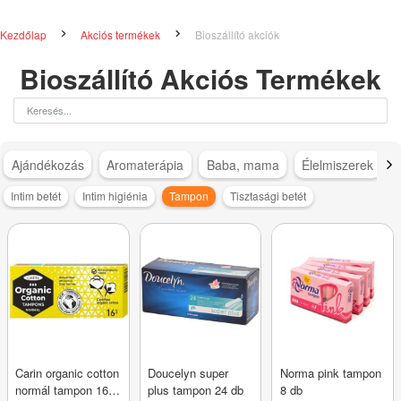
Kezdőlap
Akciós termékek
Bioszállító akciók
Bioszállító Akciós Termékek
Ajándékozás
Aromaterápia
Baba, mama
Élelmiszerek
Intim betét
Intim higiénia
Tampon
Tisztasági betét
Carin organic cotton
Doucelyn super
Norma pink tampon
normál tampon 16
plus tampon 24 db
8 db