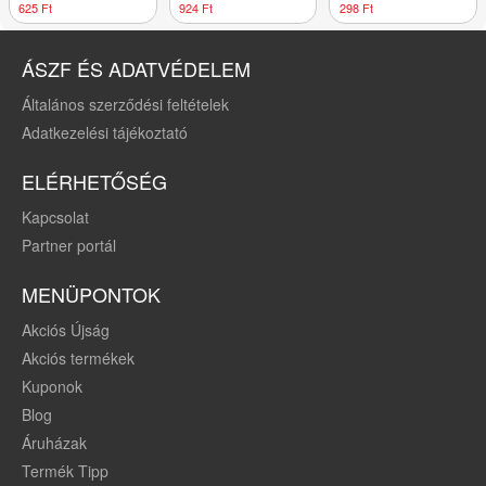
db
625 Ft
924 Ft
298 Ft
ÁSZF ÉS ADATVÉDELEM
Általános szerződési feltételek
Adatkezelési tájékoztató
ELÉRHETŐSÉG
Kapcsolat
Partner portál
MENÜPONTOK
Akciós Újság
Akciós termékek
Kuponok
Blog
Áruházak
Termék Tipp