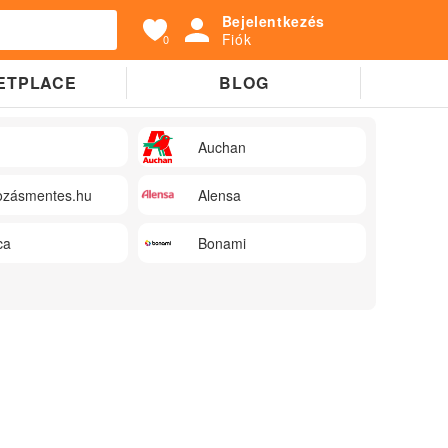
Bejelentkezés
Fiók
0
ETPLACE
BLOG
Auchan
zásmentes.hu
Alensa
ca
Bonami