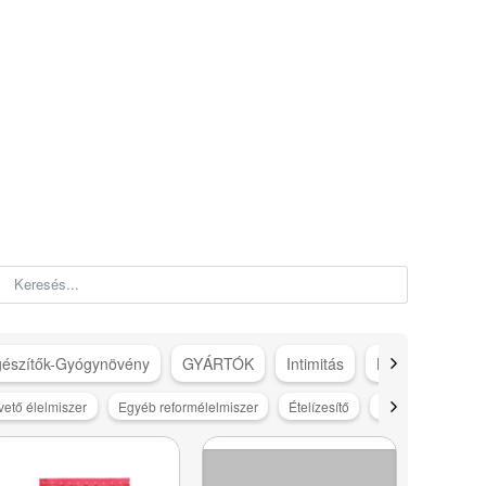
gészítők-Gyógynövény
GYÁRTÓK
Intimitás
Karácsonyi ötle
ető élelmiszer
Egyéb reformélelmiszer
Ételízesítő
Fűszer
Gluté