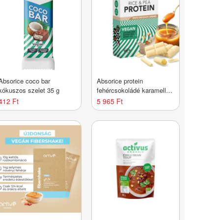
Absorice coco bar
Absorice protein
kókuszos szelet 35 g
fehércsokoládé karamell
500 g
412 Ft
5 965 Ft