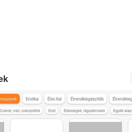
ek
lmiszerek
Erotika
Étel-Ital
Étrendkiegészítők
Étrendkie
Cukrok, méz, cukorpótlók
Ecet
Édességek, rágcsálnivaló
Egyéb alapv