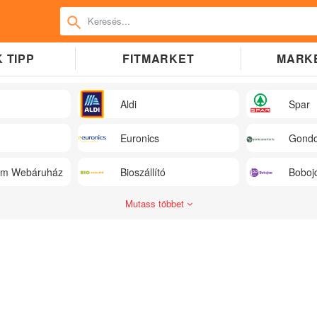
 TIPP
FITMARKET
MARK
Aldi
Spar
Euronics
Gondo
üm Webáruház
Bioszállító
Boboj
Mutass többet