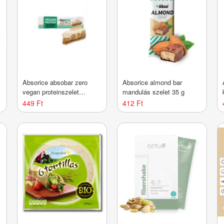
Absorice absobar zero
Absorice almond bar
vegan proteinszelet
mandulás szelet 35 g
banoffee pie 40 g
449 Ft
412 Ft