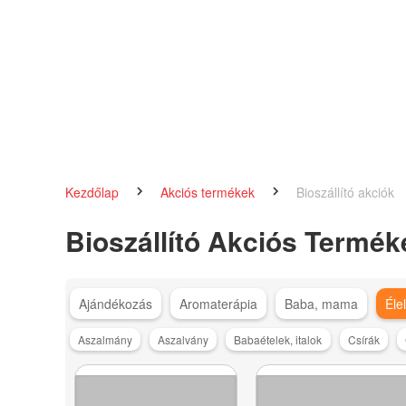
Kezdőlap
Akciós termékek
Bioszállító akciók
Bioszállító Akciós Termék
Ajándékozás
Aromaterápia
Baba, mama
Éle
Aszalmány
Aszalvány
Babaételek, italok
Csírák