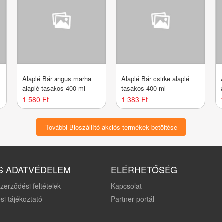
Alaplé Bár angus marha
Alaplé Bár csirke alaplé
alaplé tasakos 400 ml
tasakos 400 ml
1 580 Ft
1 383 Ft
További Bioszállító akciós termékek betöltése
S ADATVÉDELEM
ELÉRHETŐSÉG
zerződési feltételek
Kapcsolat
si tájékoztató
Partner portál