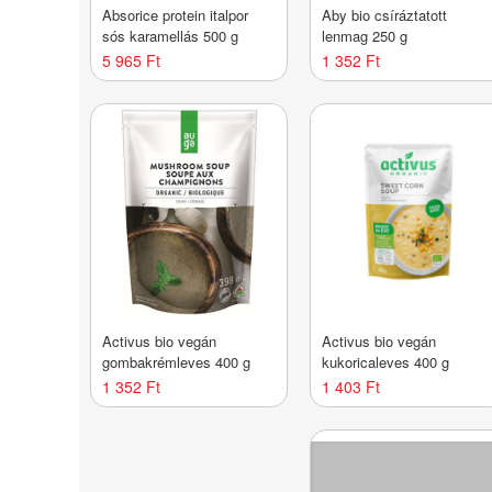
Absorice protein italpor
Aby bio csíráztatott
sós karamellás 500 g
lenmag 250 g
5 965 Ft
1 352 Ft
Activus bio vegán
Activus bio vegán
gombakrémleves 400 g
kukoricaleves 400 g
1 352 Ft
1 403 Ft