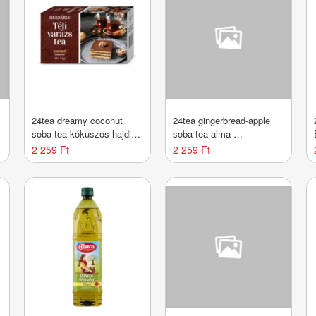
24tea dreamy coconut
24tea gingerbread-apple
soba tea kókuszos hajdina
soba tea alma-
tea 100 g
mézeskalács hajdina tea
2 259 Ft
2 259 Ft
100 g