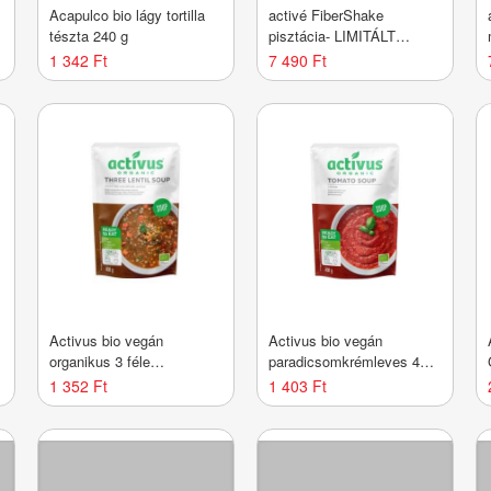
Acapulco bio lágy tortilla
activé FiberShake
tészta 240 g
pisztácia- LIMITÁLT
KIADÁS
1 342 Ft
7 490 Ft
Activus bio vegán
Activus bio vegán
organikus 3 féle
paradicsomkrémleves 400
lencseleves 400 g
g
1 352 Ft
1 403 Ft