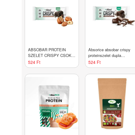
ABSOBAR PROTEIN
Absorice absobar crispy
SZELET CRISPY CSOKI-
proteinszelet dupla
MOGY
csokoládés ízesítésű 50 g
524 Ft
524 Ft