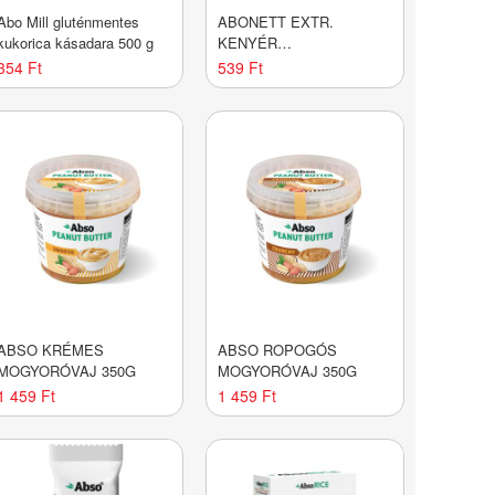
Abo Mill gluténmentes
ABONETT EXTR.
kukorica kásadara 500 g
KENYÉR
VEGANP.LENCS-
354 Ft
539 Ft
ZBORSÓ
ABSO KRÉMES
ABSO ROPOGÓS
MOGYORÓVAJ 350G
MOGYORÓVAJ 350G
1 459 Ft
1 459 Ft