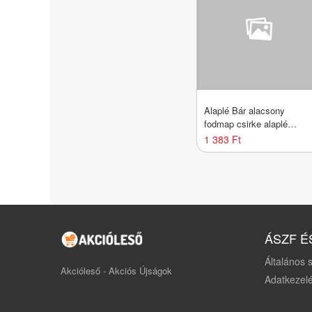
Alaplé Bár alacsony
fodmap csirke alaplé
tas.400ml
1 383 Ft
ÁSZF É
Általános s
Akcióleső - Akciós Újságok
Adatkezelé