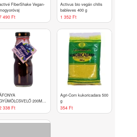
activé FiberShake Vegan-
Activus bio vegán chilis
mogyoróvaj
bableves 400 g
7 490 Ft
1 352 Ft
ÁFONYA
Agri-Corn kukoricadara 500
GYÜMÖLCSVELŐ 200ML
g
DRS
2 338 Ft
354 Ft