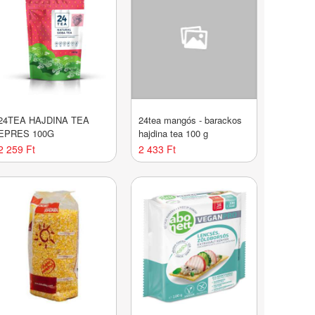
24TEA HAJDINA TEA
24tea mangós - barackos
EPRES 100G
hajdina tea 100 g
2 259 Ft
2 433 Ft