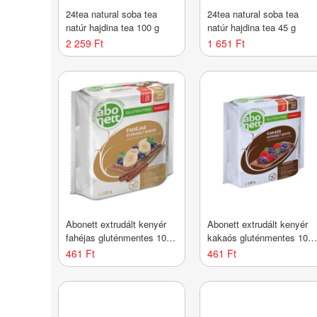
24tea natural soba tea
24tea natural soba tea
natúr hajdina tea 100 g
natúr hajdina tea 45 g
2 259 Ft
1 651 Ft
Abonett extrudált kenyér
Abonett extrudált kenyér
fahéjas gluténmentes 100
kakaós gluténmentes 100
g
g
461 Ft
461 Ft