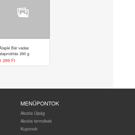
Alaplé Bár vadas
alapmártás 260 g
1 289 Ft
MENÜPONTOK
Akciós Újság
Akciós termékek
Kuponok