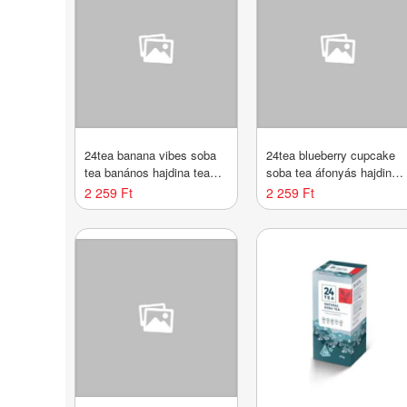
24tea banana vibes soba
24tea blueberry cupcake
tea banános hajdina tea
soba tea áfonyás hajdina
100 g
tea 100 g
2 259 Ft
2 259 Ft