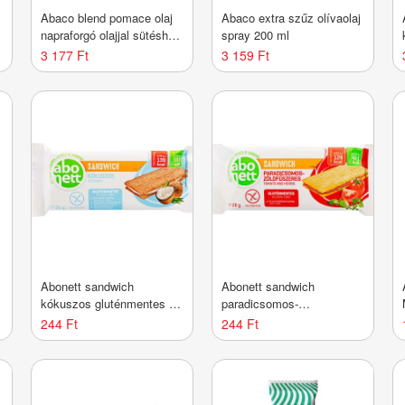
Abaco blend pomace olaj
Abaco extra szűz olívaolaj
napraforgó olajjal sütéshez
spray 200 ml
1000 ml
3 177 Ft
3 159 Ft
Abonett sandwich
Abonett sandwich
kókuszos gluténmentes 26
paradicsomos-
g
zöldfűszeres gluténmentes
244 Ft
244 Ft
26 g