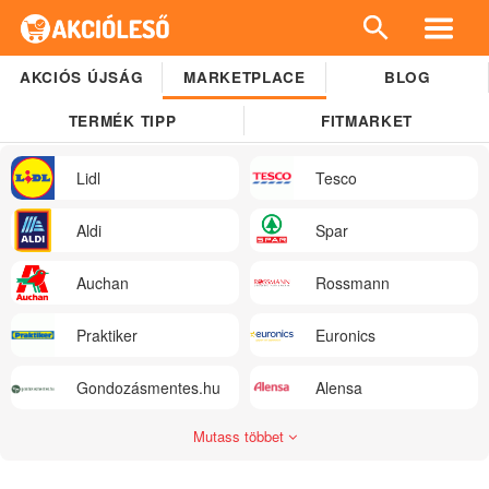
AKCIÓS ÚJSÁG
MARKETPLACE
BLOG
TERMÉK TIPP
FITMARKET
Lidl
Tesco
Aldi
Spar
Auchan
Rossmann
Praktiker
Euronics
Gondozásmentes.hu
Alensa
Mutass többet