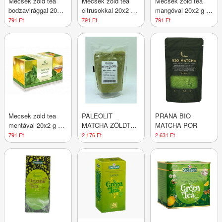
Mecsek zöld tea
Mecsek zöld tea
Mecsek zöld tea
bodzavirággal 20x2
citrusokkal 20x2 g
mangóval 20x2 g 40
g 40 g
40 g
g
791 Ft
791 Ft
791 Ft
Mecsek zöld tea
PALEOLIT
PRANA BIO
mentával 20x2 g 40
MATCHA ZÖLDTEA
MATCHA POR
g
POR 100G
791 Ft
2 176 Ft
2 631 Ft