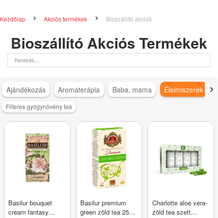
Kezdőlap
Akciós termékek
Bioszállító akciók
Bioszállító Akciós Termékek
Ajándékozás
Aromaterápia
Baba, mama
Élelmiszerek
Filteres gyógynövény tea
Basilur bouquet
Basilur premium
Charlotte aloe vera-
cream fantasy
green zöld tea 25
zöld tea szett