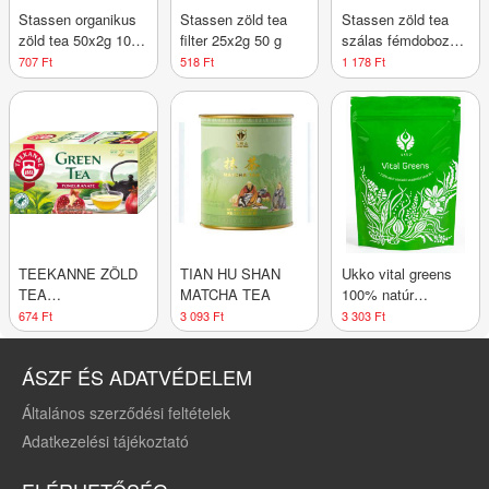
Stassen organikus
Stassen zöld tea
Stassen zöld tea
zöld tea 50x2g 100
filter 25x2g 50 g
szálas fémdobozos
g
100 g
707 Ft
518 Ft
1 178 Ft
TEEKANNE ZÖLD
TIAN HU SHAN
Ukko vital greens
TEA
MATCHA TEA
100% natúr
GRÁNÁTALMÁS
vitalizáló
674 Ft
3 093 Ft
3 303 Ft
szuperzöld
teakeverék 120 g
ÁSZF ÉS ADATVÉDELEM
Általános szerződési feltételek
Adatkezelési tájékoztató