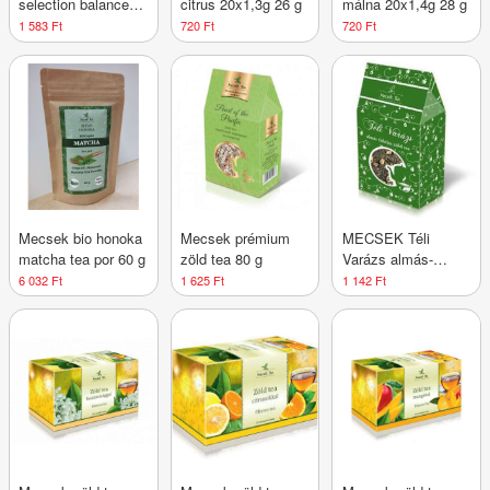
selection balance
citrus 20x1,3g 26 g
málna 20x1,4g 28 g
zöld tea citrus
1 583 Ft
720 Ft
720 Ft
25x1,3g 32,5 g
Mecsek bio honoka
Mecsek prémium
MECSEK Téli
matcha tea por 60 g
zöld tea 80 g
Varázs almás-
fahéjas zöld tea 80
6 032 Ft
1 625 Ft
1 142 Ft
g