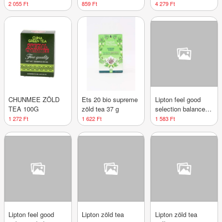
szálas zöld tea 100
filter 50 g
2x100ml 2x200ml 1
2 055 Ft
859 Ft
4 279 Ft
g
db
CHUNMEE ZÖLD
Ets 20 bio supreme
Lipton feel good
TEA 100G
zöld tea 37 g
selection balance
zöld tea 25x1,3g
1 272 Ft
1 622 Ft
1 583 Ft
32,5 g
Lipton feel good
Lipton zöld tea
Lipton zöld tea