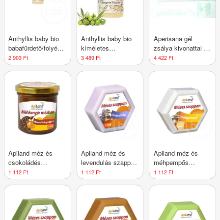
Anthyllis baby bio
Anthyllis baby bio
Aperisana gél
babafürdető/folyékony
kíméletes
zsálya kivonattal 10
szappan 300 ml
babafürdető és -
g
2 903 Ft
3 489 Ft
4 422 Ft
sampon 400 ml
Apiland méz és
Apiland méz és
Apiland méz és
csokoládés
levendulás szappan
méhpempős
szappan 100 g
100 g
szappan 100 g
1 112 Ft
1 112 Ft
1 112 Ft