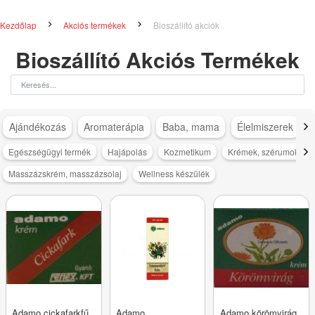
Kezdőlap
Akciós termékek
Bioszállító akciók
Bioszállító Akciós Termékek
Ajándékozás
Aromaterápia
Baba, mama
Élelmiszerek
Egészségügyi termék
Hajápolás
Kozmetikum
Krémek, szérumok, ton
Masszázskrém, masszázsolaj
Wellness készülék
Adamo cickafarkfű
Adamo
Adamo körömvirág