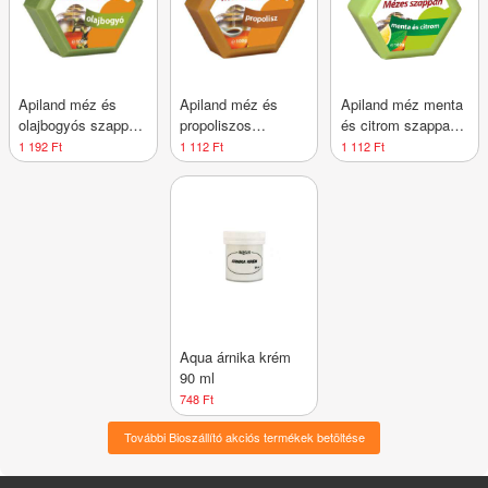
Apiland méz és
Apiland méz és
Apiland méz menta
olajbogyós szappan
propoliszos
és citrom szappan
100 g
szappan 100 g
100 g
1 192 Ft
1 112 Ft
1 112 Ft
Aqua árnika krém
90 ml
748 Ft
További Bioszállító akciós termékek betöltése