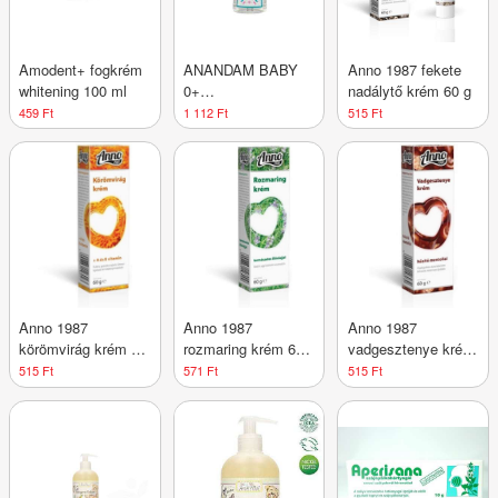
Amodent+ fogkrém
ANANDAM BABY
Anno 1987 fekete
whitening 100 ml
0+
nadálytő krém 60 g
ALLERGÉNMENTES
459 Ft
1 112 Ft
515 Ft
ILLATMENTES
MOSOGATÓSZER
500 ml
Anno 1987
Anno 1987
Anno 1987
körömvirág krém 60
rozmaring krém 60
vadgesztenye krém
g
g
60 g
515 Ft
571 Ft
515 Ft