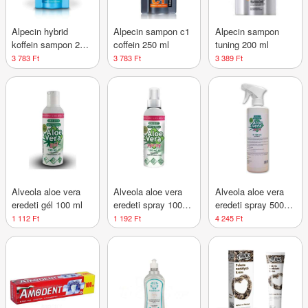
Alpecin hybrid
Alpecin sampon c1
Alpecin sampon
koffein sampon 250
coffein 250 ml
tuning 200 ml
ml
3 783 Ft
3 783 Ft
3 389 Ft
Alveola aloe vera
Alveola aloe vera
Alveola aloe vera
eredeti gél 100 ml
eredeti spray 100
eredeti spray 500
ml
ml
1 112 Ft
1 192 Ft
4 245 Ft