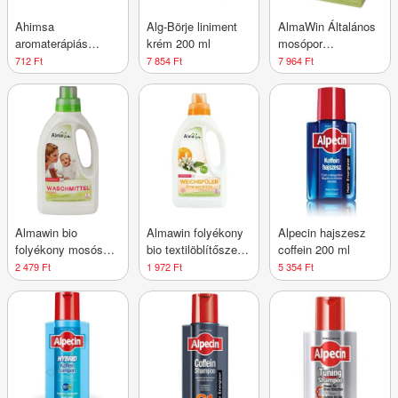
Ahimsa
Alg-Börje liniment
AlmaWin Általános
aromaterápiás
krém 200 ml
mosópor
szappan teafa 90 g
koncentrátum - 36
712 Ft
7 854 Ft
7 964 Ft
mosásra
levendulával 2 kg
Almawin bio
Almawin folyékony
Alpecin hajszesz
folyékony mosószer
bio textilöblítőszer
coffein 200 ml
750 ml
narancsvirág 750 ml
2 479 Ft
1 972 Ft
5 354 Ft