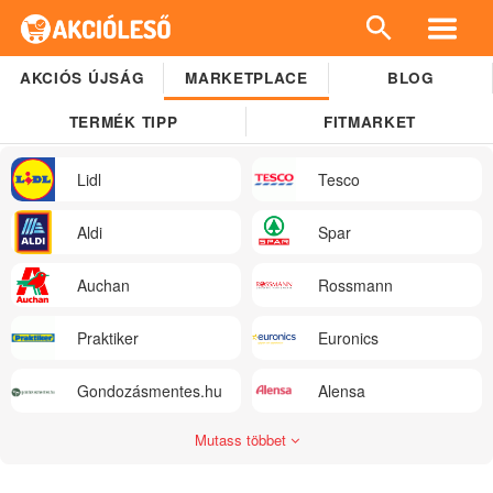
AKCIÓS ÚJSÁG
MARKETPLACE
BLOG
TERMÉK TIPP
FITMARKET
Lidl
Tesco
Aldi
Spar
Auchan
Rossmann
Praktiker
Euronics
Gondozásmentes.hu
Alensa
Mutass többet