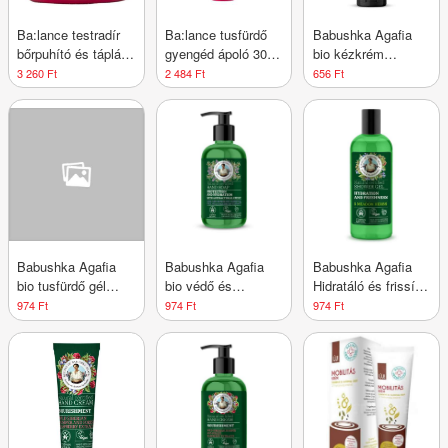
Ba:lance testradír
Ba:lance tusfürdő
Babushka Agafia
bőrpuhító és tápláló
gyengéd ápoló 300
bio kézkrém
200 ml
ml
megújító
3 260 Ft
2 484 Ft
656 Ft
fehérsomkóró
kivonattal és bur
marigold virágvízzel
75 ml
Babushka Agafia
Babushka Agafia
Babushka Agafia
bio tusfürdő gél
bio védő és
Hidratáló és frissítő
antioxidáns sarki
hidratáló folyékony
tusfürdő gél 5
974 Ft
974 Ft
974 Ft
fehérnyír- és
szappan zsálya,
mezei
vörösáfonya-
rozmaring illóolaj és
gyógynövénnyel
kivonattal 260 ml
zsályacserje
kivonattal 300 ml