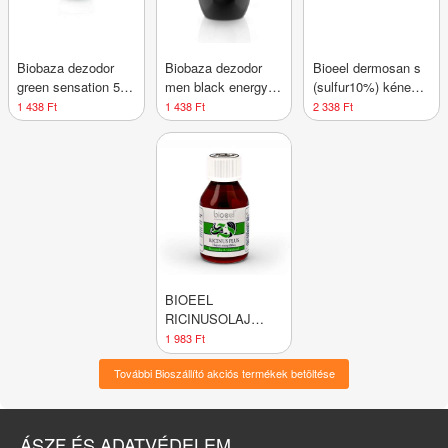
Biobaza dezodor
Biobaza dezodor
Bioeel dermosan s
green sensation 50
men black energy
(sulfur10%) kénes
ml
50 ml
kenőcs 70 g
1 438 Ft
1 438 Ft
2 338 Ft
BIOEEL
RICINUSOLAJ
PLUS A-
1 983 Ft
VITAMINNAL
További Bioszállító akciós termékek betöltése
ÁSZF ÉS ADATVÉDELEM