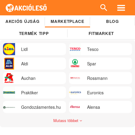
AKCIÓS ÚJSÁG
MARKETPLACE
BLOG
TERMÉK TIPP
FITMARKET
Lidl
Tesco
Aldi
Spar
Auchan
Rossmann
Praktiker
Euronics
Gondozásmentes.hu
Alensa
Mutass többet