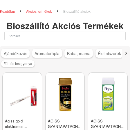
Kezdőlap
Akciós termékek
Bioszállító akciók
Bioszállító Akciós Termékek
Ajándékozás
Aromaterápia
Baba, mama
Élelmiszerek
Fül- és testgyertya
Agiss gold
AGISS
AGISS
elektromos
GYANTAPATRON
GYANTAPATRON