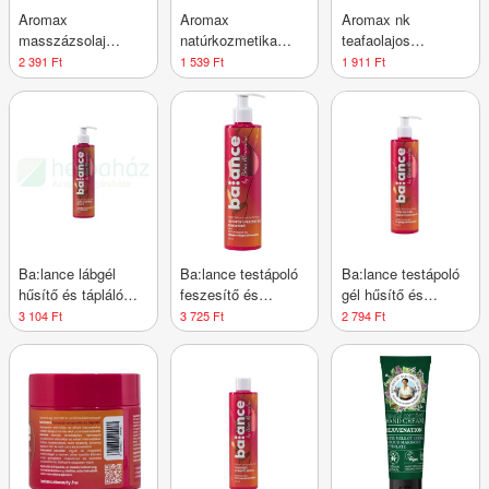
Aromax
Aromax
Aromax nk
masszázsolaj
natúrkozmetika
teafaolajos
relaxa 250 ml
mellápoló olaj 20 ml
körömápoló olaj 10
2 391 Ft
1 539 Ft
1 911 Ft
ml
Ba:lance lábgél
Ba:lance testápoló
Ba:lance testápoló
hűsítő és tápláló
feszesítő és
gél hűsítő és
300 ml
bemelegítő 300 ml
nyugtató 300 ml
3 104 Ft
3 725 Ft
2 794 Ft