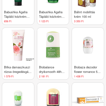
Babushka Agafia
Babushka Agafia
Bálint mobilitás
Tápláló kézkrém
Tápláló kézkrém
krém 100 ml
vad szibériaiboróka-
vad szibériaiboróka-
656 Ft
1 123 Ft
3 350 Ft
és erdeimálna-
és erdeimálna-
kivonattal
kivonattal
Bilka damaszkuszi
Biobalance
Biobaza dezodor
rózsa öregedésgátló
dry&smooth 48h
flower romance 50
kézkrém 100 ml
golyós dezodor
ml
1 579 Ft
2 181 Ft
1 438 Ft
szőrnövekedést
lassító hatással 50
ml