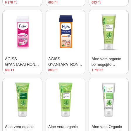
gyantázószett 1 db
ARANY ÁPOLÓVAL
BOROKABOGYÓVAL
6 278 Ft
683 Ft
683 Ft
AGISS
AGISS
Aloe vera organic
GYANTAPATRON
GYANTAPATRON
bőrmegújító
CSERESZNYEVIRÁG
NORMÁL BŐRRE
testradír 250 ml
683 Ft
683 Ft
1 730 Ft
Aloe vera organic
Aloe vera organic
Aloe vera Organic