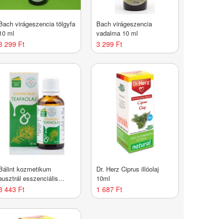
Bach virágeszencia tölgyfa
Bach virágeszencia
10 ml
vadalma 10 ml
3 299 Ft
3 299 Ft
Bálint kozmetikum
Dr. Herz Ciprus illóolaj
ausztrál esszenciális
10ml
teafaolaj 30 ml
3 443 Ft
1 687 Ft