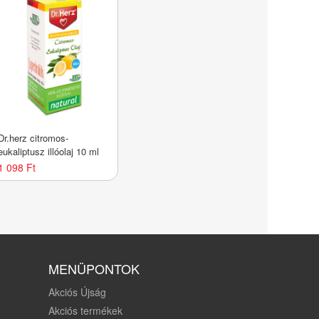
Dr.herz citromos-
eukaliptusz illóolaj 10 ml
1 098 Ft
MENÜPONTOK
Akciós Újság
Akciós termékek