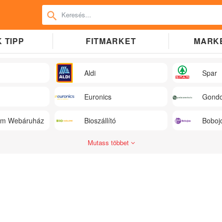
 TIPP
FITMARKET
MARK
Aldi
Spar
Euronics
Gondo
üm Webáruház
Bioszállító
Boboj
Mutass többet