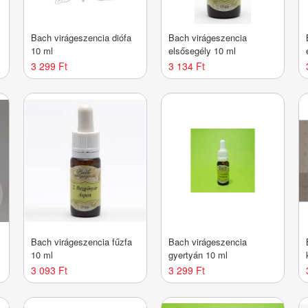
Bach virágeszencia diófa
Bach virágeszencia
10 ml
elsősegély 10 ml
3 299 Ft
3 134 Ft
Bach virágeszencia fűzfa
Bach virágeszencia
10 ml
gyertyán 10 ml
3 093 Ft
3 299 Ft