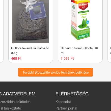
Dr.flóra levendula illatosító
Dr.herz citromfű illóolaj 10
30 g
ml
468 Ft
1 083 Ft
További Bioszállító akciós termékek betöltése
S ADATVÉDELEM
ELÉRHETŐSÉG
zerződési feltételek
Kapcsolat
si tájékoztató
Partner portál