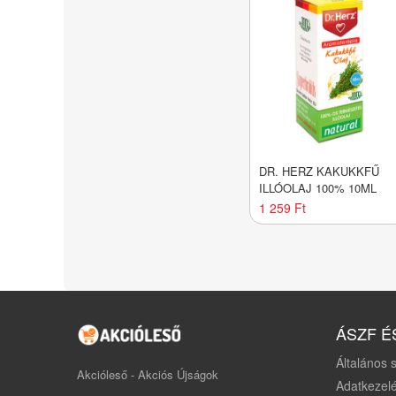
DR. HERZ KAKUKKFŰ
ILLÓOLAJ 100% 10ML
1 259 Ft
ÁSZF É
Általános s
Akcióleső - Akciós Újságok
Adatkezelé