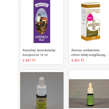
Aranyház levendulaolaj
Aromax antibacteria
kompozíció 12 ml
citrom-fahéj-szegfűszeg
spray XXL 40 ml
2 647 Ft
4 401 Ft