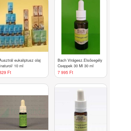
Ausztrál eukaliptusz olaj
Bach Virágesz.Elsősegély
/naturol/ 10 ml
Cseppek 30 Ml 30 ml
829 Ft
7 995 Ft