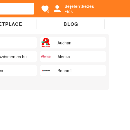
Bejelentkezés
Fiók
0
ETPLACE
BLOG
Auchan
zásmentes.hu
Alensa
ca
Bonami