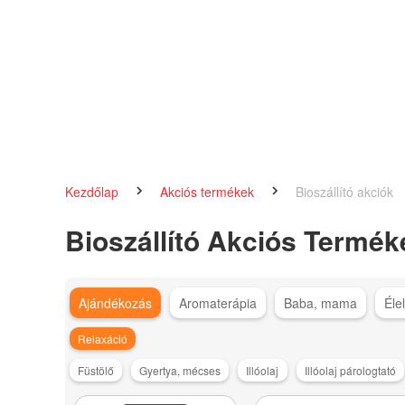
Kezdőlap
Akciós termékek
Bioszállító akciók
Bioszállító Akciós Termék
Ajándékozás
Aromaterápia
Baba, mama
Éle
Relaxáció
Füstölő
Gyertya, mécses
Illóolaj
Illóolaj párologtató