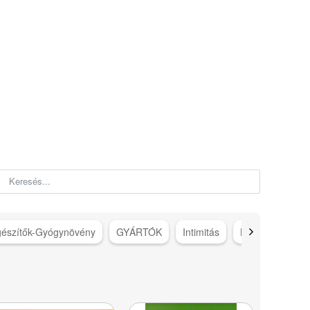
gészítők-Gyógynövény
GYÁRTÓK
Intimitás
Karácsonyi ötle