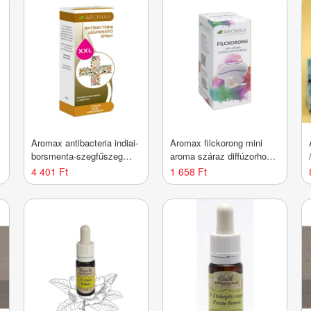
Aromax antibacteria indiai-
Aromax filckorong mini
borsmenta-szegfűszeg
aroma száraz diffúzorhoz
spray XXL 40 ml
10 db
4 401 Ft
1 658 Ft