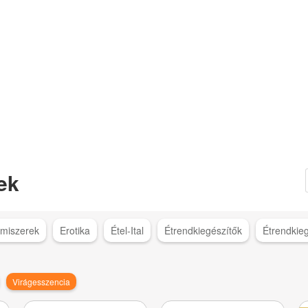
ek
lmiszerek
Erotika
Étel-Ital
Étrendkiegészítők
Étrendkie
Virágesszencia