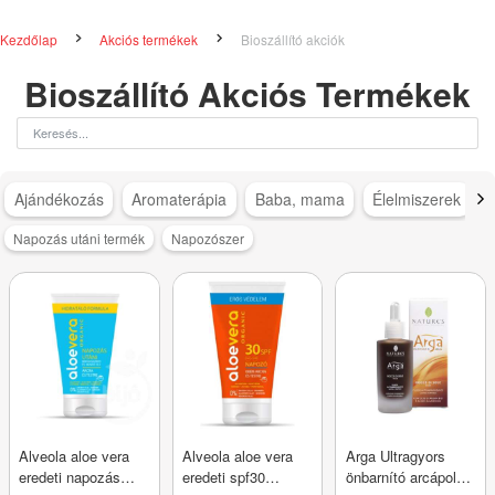
Kezdőlap
Akciós termékek
Bioszállító akciók
Bioszállító Akciós Termékek
Ajándékozás
Aromaterápia
Baba, mama
Élelmiszerek
Napozás utáni termék
Napozószer
Alveola aloe vera
Alveola aloe vera
Arga Ultragyors
eredeti napozás
eredeti spf30
önbarnító arcápoló