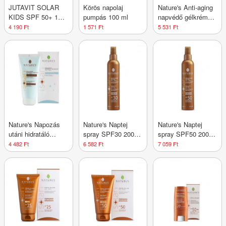
JUTAVIT SOLAR
Körös napolaj
Nature's Anti-aging
KIDS SPF 50+ 150
pumpás 100 ml
napvédő gélkrém
ml
arcra SPF50 50 ml
4 190 Ft
1 571 Ft
5 531 Ft
Nature's Napozás
Nature's Naptej
Nature's Naptej
utáni hidratáló
spray SPF30 200
spray SPF50 200
emulzió 200 ml
ml
ml
4 482 Ft
6 582 Ft
7 059 Ft