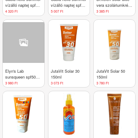
vízálló naptej spf30
vízálló naptej spf50
vera szoláriumkrém
200 ml
200 ml
150 ml
4 320 Ft
5 007 Ft
3 385 Ft
Elyn's Lab
JutaVit Solar 30
JutaVit Solar 50
sunsqueen spf50
150ml
150ml
könnyed, láthatatlan
3 980 Ft
3 073 Ft
3 780 Ft
fényvédő arckrém
40 ml