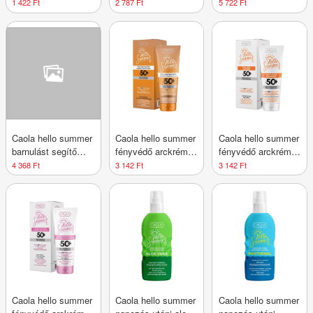
utáni bőrnyugtató
napozó krém arcra
cseppek
1 422 Ft
2 787 Ft
5 722 Ft
és hűsítő tej 150 ml
és testre 150 ml
Caola hello summer
Caola hello summer
Caola hello summer
barnulást segítő
fényvédő arckrém
fényvédő arckrém
bronzolaj spf15 200
pigment foltok ellen
spf50+ 75 ml
4 368 Ft
3 142 Ft
3 142 Ft
ml
spf50+ 75 ml
Caola hello summer
Caola hello summer
Caola hello summer