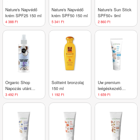
Nature's Napvédő
Nature's Napvédő
Nature's Sun Stick
krém SPF25 150 ml
krém SPF50 150 ml
SPF50+ 9ml
4 388 Ft
5 341 Ft
2 860 Ft
Organic Shop
Soliteint bronzolaj
Uw premium
Napozás utáni
150 ml
leégéskezelő
testápoló kókusszal
krémzselé 100 ml
3 492 Ft
1 192 Ft
1 659 Ft
és 5% pantenollal