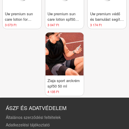
Uw premium sun
Uw premium sun
Uw premium védő
care lotion for
care lotion spf50
és barnulást segítő
babies and kids
150 ml
naptej spf50 150 ml
3 073 Ft
3 047 Ft
3 174 Ft
spf50 150 ml
Ziaja sport arckrém
spf50 50 ml
4 135 Ft
ÁSZF ÉS ADATVÉDELEM
Általános szerződési feltételek
Adatkezelési tájékoztató