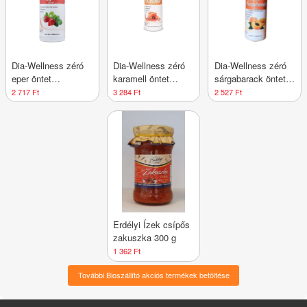
Dia-Wellness zéró
Dia-Wellness zéró
Dia-Wellness zéró
eper öntet
karamell öntet
sárgabarack öntet
fagyihoz/sütihez
fagyihoz/sütihez
fagyihoz/sütihez
2 717 Ft
3 284 Ft
2 527 Ft
500 g
500 g
500 g
Erdélyi Ízek csípős
zakuszka 300 g
1 362 Ft
További Bioszállító akciós termékek betöltése