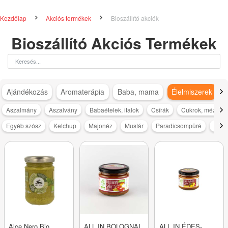
Kezdőlap
Akciós termékek
Bioszállító akciók
Bioszállító Akciós Termékek
Ajándékozás
Aromaterápia
Baba, mama
Élelmiszerek
Aszalmány
Aszalvány
Babaételek, italok
Csírák
Cukrok, méz, cuk
Egyéb szósz
Ketchup
Majonéz
Mustár
Paradicsompüré
Salát
Alce Nero Bio
ALL IN BOLOGNAI
ALL IN ÉDES-