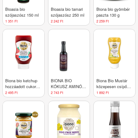
Bioasia bio
Bioasia bio tamari
Biona bio gyömbér
szójaszósz 150 ml
szójaszósz 250 ml
paszta 130 g
1 351 Ft
2 242 Ft
2 259 Ft
Biona bio ketchup
BIONA BIO
Biona Bio Mustár
hozzáadott cukor
KÓKUSZ AMINÓ
közepesen csípős
nélkül 470 g
SZÓSZ
300 ml
2 495 Ft
2 743 Ft
1 892 Ft