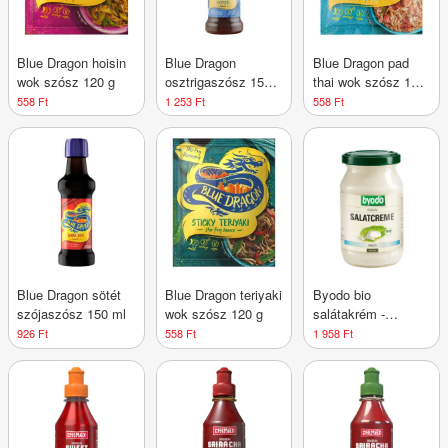
Blue Dragon hoisin
Blue Dragon
Blue Dragon pad
wok szósz 120 g
osztrigaszósz 150
thai wok szósz 120
ml
g
558 Ft
1 253 Ft
558 Ft
Blue Dragon sötét
Blue Dragon teriyaki
Byodo bio
szójaszósz 150 ml
wok szósz 120 g
salátakrém -
könnyű majonéz
926 Ft
558 Ft
1 958 Ft
250 ml