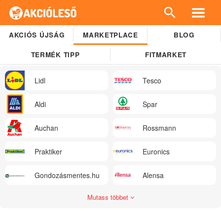
AKCIÓS ÚJSÁG
MARKETPLACE
BLOG
TERMÉK TIPP
FITMARKET
Lidl
Tesco
Aldi
Spar
Auchan
Rossmann
Praktiker
Euronics
Gondozásmentes.hu
Alensa
Mutass többet