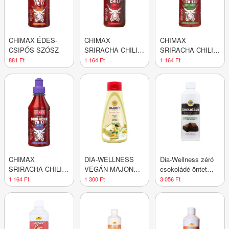
CHIMAX ÉDES-
CHIMAX
CHIMAX
CSIPŐS SZÓSZ
SRIRACHA CHILI
SRIRACHA CHILI
SZÓSZ
SZÓSZ EXT.FOKH.
881 Ft
1 164 Ft
1 164 Ft
CHIMAX
DIA-WELLNESS
Dia-Wellness zéró
SRIRACHA CHILI
VEGÁN MAJONÉZ
csokoládé öntet
SZÓSZ
450G
fagyihoz/sütihez
1 164 Ft
1 300 Ft
3 056 Ft
FOKHAGYMA
500 g