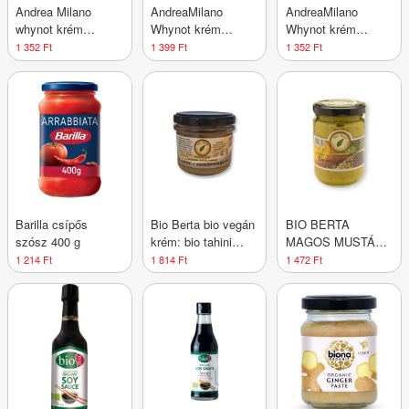
Andrea Milano
AndreaMilano
AndreaMilano
whynot krém
Whynot krém
Whynot krém
curryvel 150 ml
eperrel 150 ml
szarvasgombával
1 352 Ft
1 399 Ft
1 352 Ft
150ml
Barilla csípős
Bio Berta bio vegán
BIO BERTA
szósz 400 g
krém: bio tahini
MAGOS MUSTÁR
szezámmagkrém
145 g
1 214 Ft
1 814 Ft
1 472 Ft
100 g