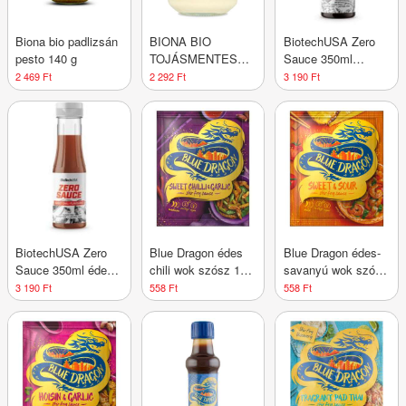
Biona bio padlizsán
BIONA BIO
BiotechUSA Zero
pesto 140 g
TOJÁSMENTES
Sauce 350ml
MAJONÉZ 230 g
barbecue
2 469 Ft
2 292 Ft
3 190 Ft
BiotechUSA Zero
Blue Dragon édes
Blue Dragon édes-
Sauce 350ml édes
chili wok szósz 120
savanyú wok szósz
chili
g
120 g
3 190 Ft
558 Ft
558 Ft