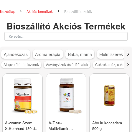
Kezdőlap
Akciós termékek
Bioszállító akciók
Bioszállító Akciós Termékek
Ajándékozás
Aromaterápia
Baba, mama
Élelmiszerek
Alapvető élelmiszerek
Ásványvizek és üdítőitalok
Cukrok, méz, cukorpót
A-vitamin Szem
A-Z 50+
Abo kukoricadara
S.Bernhard 180 db
Multivitamin
500 g