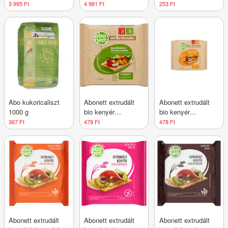
kapszula #99
S.Bernhard 150 db
3 995 Ft
4 981 Ft
253 Ft
kapszula #179
Abo kukoricaliszt
Abonett extrudált
Abonett extrudált
1000 g
bio kenyér
bio kenyér
hajdinával
tönkölybúzával 100
367 Ft
478 Ft
478 Ft
gluténmentes 100 g
g
Abonett extrudált
Abonett extrudált
Abonett extrudált