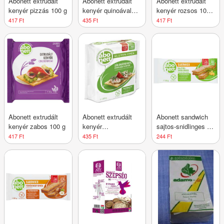
Abonett extrudált
Abonett extrudált
Abonett extrudált
kenyér pizzás 100 g
kenyér quinoával
kenyér rozsos 100
gluténmentes 100 g
g
417 Ft
435 Ft
417 Ft
Abonett extrudált
Abonett extrudált
Abonett sandwich
kenyér zabos 100 g
kenyér
sajtos-snidlinges 26
zöldségekkel
g
417 Ft
435 Ft
244 Ft
gluténmentes 100 g