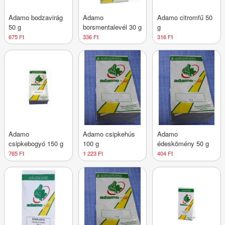
Adamo bodzavirág
Adamo
Adamo citromfű 50
50 g
borsmentalevél 30 g
g
675 Ft
336 Ft
316 Ft
Adamo
Adamo csipkehús
Adamo
csipkebogyó 150 g
100 g
édeskömény 50 g
765 Ft
1 223 Ft
404 Ft