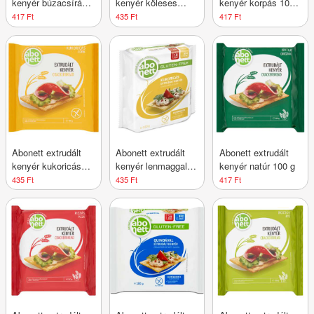
kenyér búzacsírás
kenyér köleses
kenyér korpás 100
100 g
gluténmentes 100 g
g
417 Ft
435 Ft
417 Ft
Abonett extrudált
Abonett extrudált
Abonett extrudált
kenyér kukoricás
kenyér lenmaggal
kenyér natúr 100 g
gluténmentes 100 g
gluténmentes 100 g
435 Ft
435 Ft
417 Ft