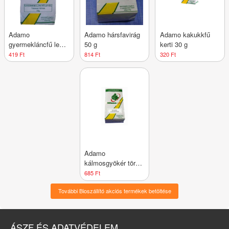
Adamo
Adamo hársfavirág
Adamo kakukkfű
gyermekláncfű levél
50 g
kerti 30 g
50 g
419 Ft
814 Ft
320 Ft
Adamo
kálmosgyökér törzs
50 g
685 Ft
További Bioszállító akciós termékek betöltése
ÁSZF ÉS ADATVÉDELEM