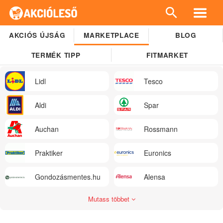
AKCIÓS ÚJSÁG
MARKETPLACE
BLOG
TERMÉK TIPP
FITMARKET
Lidl
Tesco
Aldi
Spar
Auchan
Rossmann
Praktiker
Euronics
Gondozásmentes.hu
Alensa
Mutass többet