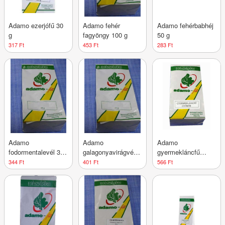
Adamo ezerjófű 30
Adamo fehér
Adamo fehérbabhéj
g
fagyöngy 100 g
50 g
317 Ft
453 Ft
283 Ft
Adamo
Adamo
Adamo
fodormentalevél 30
galagonyavirágvég
gyermekláncfű
g
50 g
gyökér 50 g
344 Ft
401 Ft
566 Ft