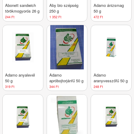
Abonett sandwich
Aby bio szépség
Adamo ánizsmag
törökmogyorós 26 g
250 g
50 g
244 Ft
1 352 Ft
472 Ft
Adamo anyalevél
Adamo
Adamo
50 g
apróbojtorjánfű 50 g
aranyvesszőfű 50 g
319 Ft
344 Ft
248 Ft