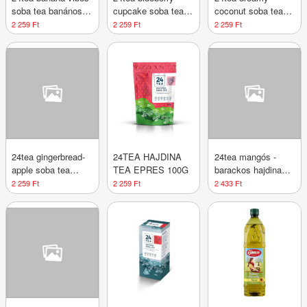
soba tea banános
cupcake soba tea
coconut soba tea
hajdina tea 100 g
áfonyás hajdina tea
kókuszos hajdina
2 259 Ft
2 259 Ft
2 259 Ft
100 g
tea 100 g
24tea gingerbread-
24TEA HAJDINA
24tea mangós -
apple soba tea
TEA EPRES 100G
barackos hajdina
alma-mézeskalács
tea 100 g
2 259 Ft
2 259 Ft
2 433 Ft
hajdina tea 100 g