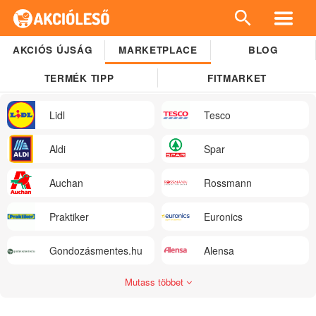
AKCIÓS ÚJSÁG
MARKETPLACE
BLOG
TERMÉK TIPP
FITMARKET
Lidl
Tesco
Aldi
Spar
Auchan
Rossmann
Praktiker
Euronics
Gondozásmentes.hu
Alensa
Mutass többet