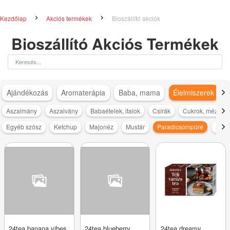
Kezdőlap
Akciós termékek
Bioszállító akciók
Bioszállító Akciós Termékek
Ajándékozás
Aromaterápia
Baba, mama
Élelmiszerek
Aszalmány
Aszalvány
Babaételek, italok
Csírák
Cukrok, méz, cuk
Egyéb szósz
Ketchup
Majonéz
Mustár
Paradicsompüré
Salát
24tea banana vibes
24tea blueberry
24tea dreamy