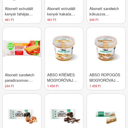
Abonett extrudált
Abonett extrudált
Abonett sandwich
kenyér fahéjas
kenyér kakaós
kókuszos
gluténmentes 100 g
gluténmentes 100 g
gluténmentes 26 g
461 Ft
461 Ft
244 Ft
Abonett sandwich
ABSO KRÉMES
ABSO ROPOGÓS
paradicsomos-
MOGYORÓVAJ
MOGYORÓVAJ
zöldfűszeres
350G
350G
244 Ft
1 459 Ft
1 459 Ft
gluténmentes 26 g