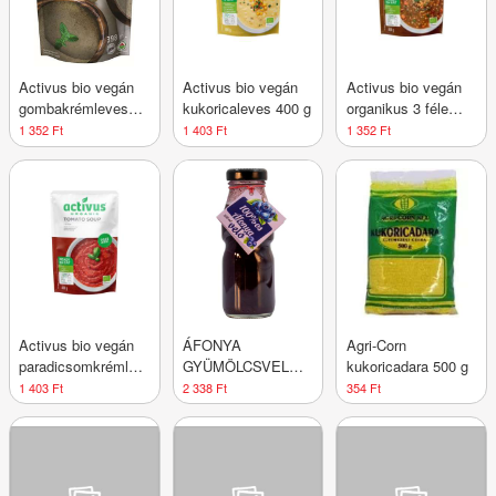
Activus bio vegán
Activus bio vegán
Activus bio vegán
gombakrémleves
kukoricaleves 400 g
organikus 3 féle
400 g
lencseleves 400 g
1 352 Ft
1 403 Ft
1 352 Ft
Activus bio vegán
ÁFONYA
Agri-Corn
paradicsomkrémleves
GYÜMÖLCSVELŐ
kukoricadara 500 g
400 g
200ML DRS
1 403 Ft
2 338 Ft
354 Ft