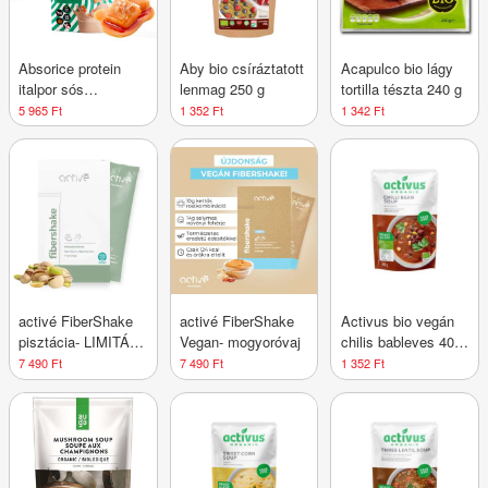
Absorice protein
Aby bio csíráztatott
Acapulco bio lágy
italpor sós
lenmag 250 g
tortilla tészta 240 g
karamellás 500 g
5 965 Ft
1 352 Ft
1 342 Ft
activé FiberShake
activé FiberShake
Activus bio vegán
pisztácia- LIMITÁLT
Vegan- mogyoróvaj
chilis bableves 400
KIADÁS
g
7 490 Ft
7 490 Ft
1 352 Ft