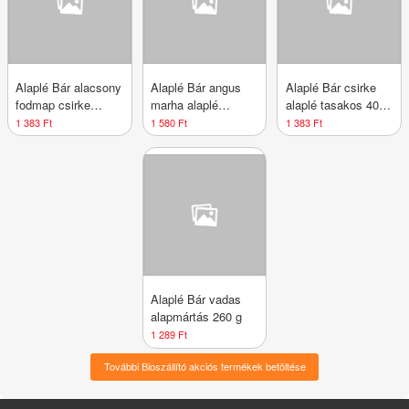
Alaplé Bár alacsony
Alaplé Bár angus
Alaplé Bár csirke
fodmap csirke
marha alaplé
alaplé tasakos 400
alaplé tas.400ml
tasakos 400 ml
ml
1 383 Ft
1 580 Ft
1 383 Ft
Alaplé Bár vadas
alapmártás 260 g
1 289 Ft
További Bioszállító akciós termékek betöltése