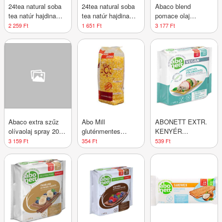
24tea natural soba
24tea natural soba
Abaco blend
tea natúr hajdina
tea natúr hajdina
pomace olaj
tea 100 g
tea 45 g
napraforgó olajjal
2 259 Ft
1 651 Ft
3 177 Ft
sütéshez 1000 ml
Abaco extra szűz
Abo Mill
ABONETT EXTR.
olívaolaj spray 200
gluténmentes
KENYÉR
ml
kukorica kásadara
VEGANP.LENCS-
3 159 Ft
354 Ft
539 Ft
500 g
ZBORSÓ