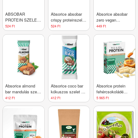
ABSOBAR
Absorice absobar
Absorice absobar
PROTEIN SZELET
crispy proteinszelet
zero vegan
CRISPY CSOKI-
dupla csokoládés
proteinszelet
524 Ft
524 Ft
449 Ft
MOGY
ízesítésű 50 g
banoffee pie 40 g
Absorice almond
Absorice coco bar
Absorice protein
bar mandulás szelet
kókuszos szelet 35
fehércsokoládé
35 g
g
karamell 500 g
412 Ft
412 Ft
5 965 Ft