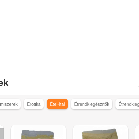
ek
lmiszerek
Erotika
Étel-Ital
Étrendkiegészítők
Étrendkie