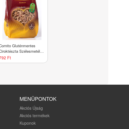
Cornito Gluténmentes
Ciroktészta Szélesmetélt
200g
792 Ft
MENÜPONTOK
Akciós Újság
Akciós termékek
Kuponok