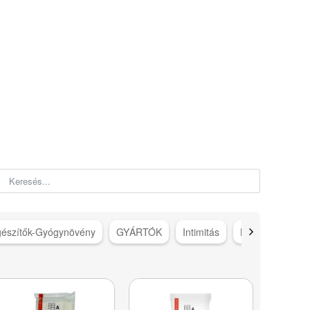
gészítők-Gyógynövény
GYÁRTÓK
Intimitás
Karácsonyi ötle