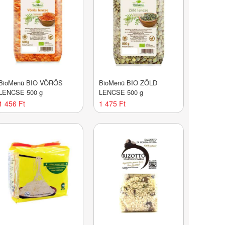
BioMenü BIO VÖRÖS
BioMenü BIO ZÖLD
LENCSE 500 g
LENCSE 500 g
1 456 Ft
1 475 Ft