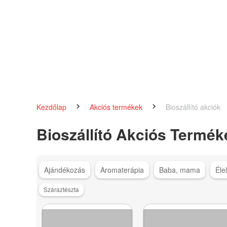
Kezdőlap
Akciós termékek
Bioszállító akciók
Bioszállító Akciós Termék
Ajándékozás
Aromaterápia
Baba, mama
Éle
Száraztészta