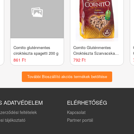
Cornito gluténmentes
Cornito Gluténmentes
ciroktészta spagetti 200 g
Ciroktészta Szarvacska
200g
861 Ft
792 Ft
További Bioszállító akciós termékek betöltése
S ADATVÉDELEM
ELÉRHETŐSÉG
zerződési feltételek
Kapcsolat
si tájékoztató
Partner portál