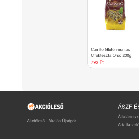
Cornito Gluténmentes
Ciroktészta Orsó 200g
792 Ft
ÁSZF É
Általános s
Akcióleső - Akciós Újságok
Adatkezelé