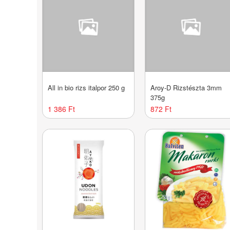
All in bio rizs italpor 250 g
Aroy-D Rizstészta 3mm
375g
1 386 Ft
872 Ft