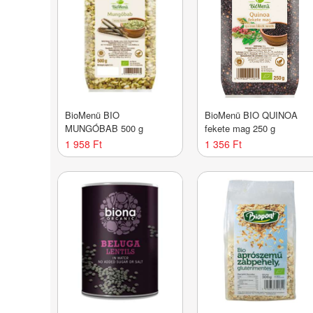
BioMenü BIO
BioMenü BIO QUINOA
MUNGÓBAB 500 g
fekete mag 250 g
1 958 Ft
1 356 Ft