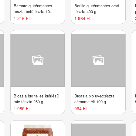
Barbara gluténmentes
Barilla gluténmentes orsó
tészta betűtészta 10
tészta 400 g
tojásos 200 g
1 216 Ft
1 964 Ft
Bioasia bio teljes kiőrlésű
Bioasia bio üvegtészta
mie tészta 250 g
cérnametélt 100 g
1 085 Ft
964 Ft