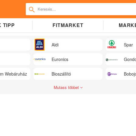
 TIPP
FITMARKET
MARK
Aldi
Spar
Euronics
Gondo
üm Webáruház
Bioszállító
Boboj
Mutass többet