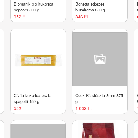
Biorganik bio kukorica
Bonetta étkezési
popcorn 500 g
búzakorpa 250 g
952 Ft
346 Ft
Civita kukoricatészta
Cock Rizstészta 3mm 375
spagetti 450 g
g
552 Ft
1 032 Ft