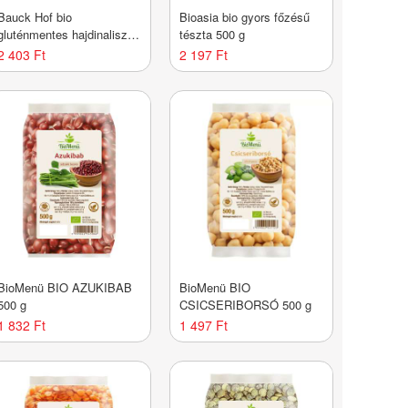
Bauck Hof bio
Bioasia bio gyors főzésű
gluténmentes hajdinaliszt
tészta 500 g
teljes kiőrlésű 500 g
2 403 Ft
2 197 Ft
BioMenü BIO AZUKIBAB
BioMenü BIO
500 g
CSICSERIBORSÓ 500 g
1 832 Ft
1 497 Ft