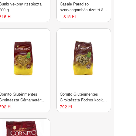
Bunbi vékony rizstészta
Casale Paradiso
200 g
szarvasgombás rizottó 300
g
616 Ft
1 815 Ft
Cornito Gluténmentes
Cornito Gluténmentes
Ciroktészta Cérnametélt
Ciroktészta Fodros kocka
200g
200g
792 Ft
792 Ft