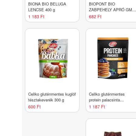
BIONA BIO BELUGA
BIOPONT BIO
LENCSE 400 g
ZABPEHELY APRÓ GM
300G
1 183 Ft
682 Ft
Celiko gluténmentes kuglóf
Celiko gluténmentes
tésztakeverék 300 g
protein palacsinta
tésztakeverék 150 g
600 Ft
1 187 Ft