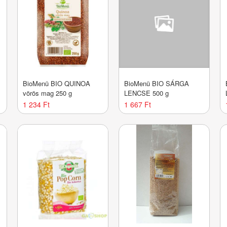
BioMenü BIO QUINOA
BioMenü BIO SÁRGA
vörös mag 250 g
LENCSE 500 g
1 234 Ft
1 667 Ft