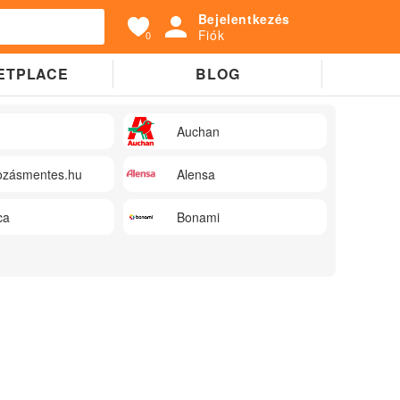
Bejelentkezés
Fiók
0
ETPLACE
BLOG
Auchan
zásmentes.hu
Alensa
ca
Bonami