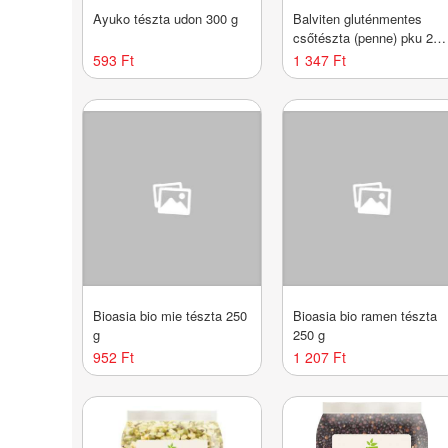
Ayuko tészta udon 300 g
Balviten gluténmentes
csőtészta (penne) pku 250
g
593 Ft
1 347 Ft
Bioasia bio mie tészta 250
Bioasia bio ramen tészta
g
250 g
952 Ft
1 207 Ft