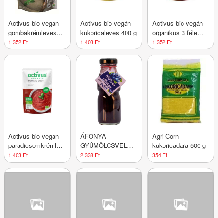
Activus bio vegán
Activus bio vegán
Activus bio vegán
gombakrémleves
kukoricaleves 400 g
organikus 3 féle
400 g
lencseleves 400 g
1 352 Ft
1 403 Ft
1 352 Ft
Activus bio vegán
ÁFONYA
Agri-Corn
paradicsomkrémleves
GYÜMÖLCSVELŐ
kukoricadara 500 g
400 g
200ML DRS
1 403 Ft
2 338 Ft
354 Ft