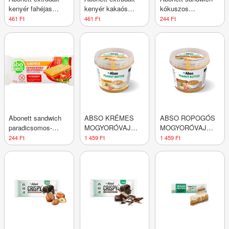
kenyér fahéjas
kenyér kakaós
kókuszos
gluténmentes 100 g
gluténmentes 100 g
gluténmentes 26 g
461 Ft
461 Ft
244 Ft
Abonett sandwich
ABSO KRÉMES
ABSO ROPOGÓS
paradicsomos-
MOGYORÓVAJ
MOGYORÓVAJ
zöldfűszeres
350G
350G
244 Ft
1 459 Ft
1 459 Ft
gluténmentes 26 g