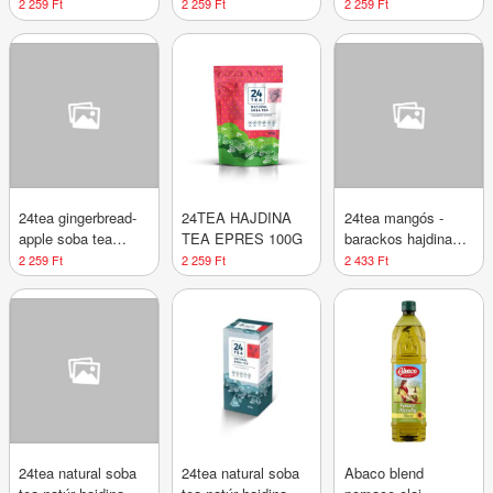
hajdina tea 100 g
áfonyás hajdina tea
kókuszos hajdina
2 259 Ft
2 259 Ft
2 259 Ft
100 g
tea 100 g
24tea gingerbread-
24TEA HAJDINA
24tea mangós -
apple soba tea
TEA EPRES 100G
barackos hajdina
alma-mézeskalács
tea 100 g
2 259 Ft
2 259 Ft
2 433 Ft
hajdina tea 100 g
24tea natural soba
24tea natural soba
Abaco blend