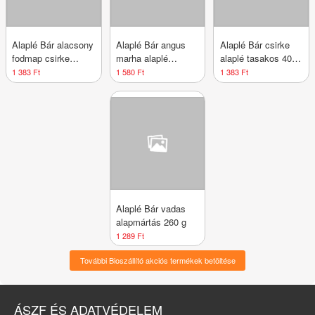
Alaplé Bár alacsony
Alaplé Bár angus
Alaplé Bár csirke
fodmap csirke
marha alaplé
alaplé tasakos 400
alaplé tas.400ml
tasakos 400 ml
ml
1 383 Ft
1 580 Ft
1 383 Ft
Alaplé Bár vadas
alapmártás 260 g
1 289 Ft
További Bioszállító akciós termékek betöltése
ÁSZF ÉS ADATVÉDELEM