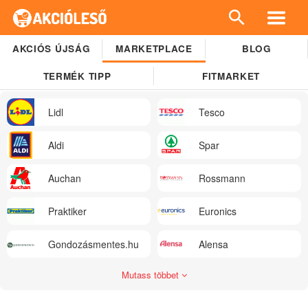
AKCIÓS ÚJSÁG
MARKETPLACE
BLOG
TERMÉK TIPP
FITMARKET
Lidl
Tesco
Aldi
Spar
Auchan
Rossmann
Praktiker
Euronics
Gondozásmentes.hu
Alensa
Mutass többet