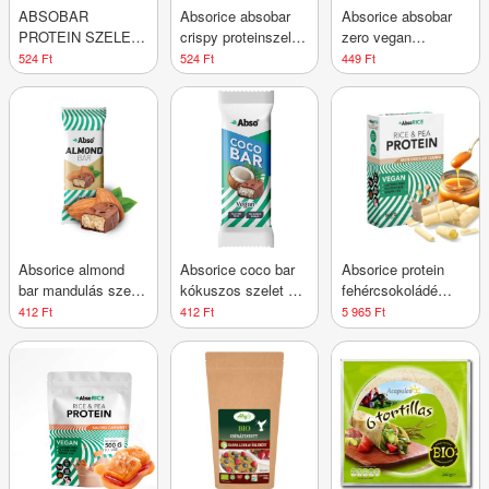
ABSOBAR
Absorice absobar
Absorice absobar
PROTEIN SZELET
crispy proteinszelet
zero vegan
CRISPY CSOKI-
dupla csokoládés
proteinszelet
524 Ft
524 Ft
449 Ft
MOGY
ízesítésű 50 g
banoffee pie 40 g
Absorice almond
Absorice coco bar
Absorice protein
bar mandulás szelet
kókuszos szelet 35
fehércsokoládé
35 g
g
karamell 500 g
412 Ft
412 Ft
5 965 Ft