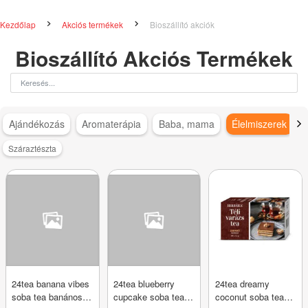
Kezdőlap
Akciós termékek
Bioszállító akciók
Bioszállító Akciós Termékek
Ajándékozás
Aromaterápia
Baba, mama
Élelmiszerek
Száraztészta
24tea banana vibes
24tea blueberry
24tea dreamy
soba tea banános
cupcake soba tea
coconut soba tea