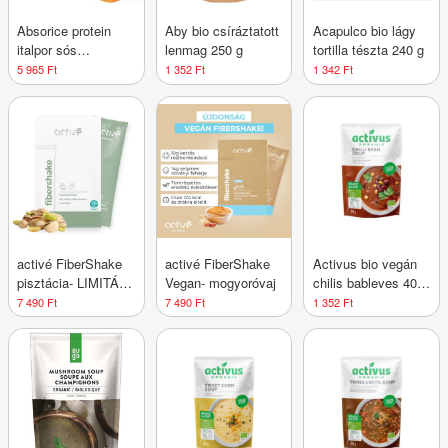
Absorice protein
Aby bio csíráztatott
Acapulco bio lágy
italpor sós
lenmag 250 g
tortilla tészta 240 g
karamellás 500 g
5 965 Ft
1 352 Ft
1 342 Ft
activé FiberShake
activé FiberShake
Activus bio vegán
pisztácia- LIMITÁLT
Vegan- mogyoróvaj
chilis bableves 400
KIADÁS
g
7 490 Ft
7 490 Ft
1 352 Ft