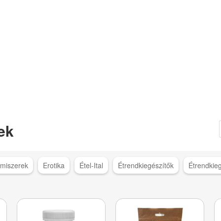
ek
lmiszerek
Erotika
Étel-Ital
Étrendkiegészítők
Étrendkie