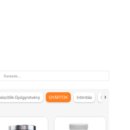
gészítők-Gyógynövény
GYÁRTÓK
Intimitás
Karácsonyi ötle