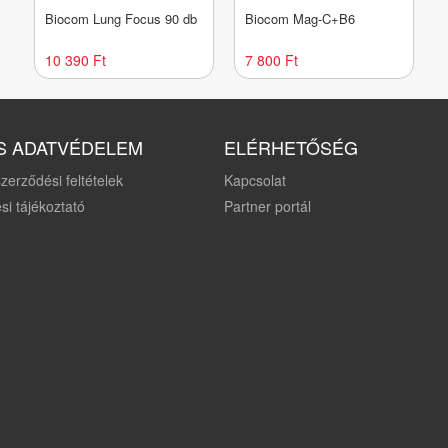
Biocom Lung Focus 90 db
Biocom Mag-C+B6
10 390 Ft
7 800 Ft
S ADATVÉDELEM
ELÉRHETŐSÉG
zerződési feltételek
Kapcsolat
si tájékoztató
Partner portál