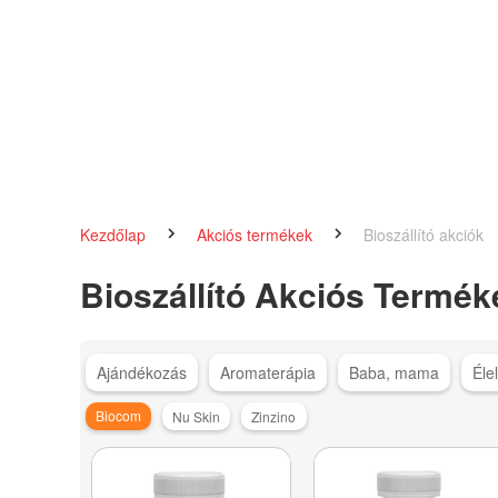
Kezdőlap
Akciós termékek
Bioszállító akciók
Bioszállító Akciós Termék
Ajándékozás
Aromaterápia
Baba, mama
Éle
Biocom
Nu Skin
Zinzino