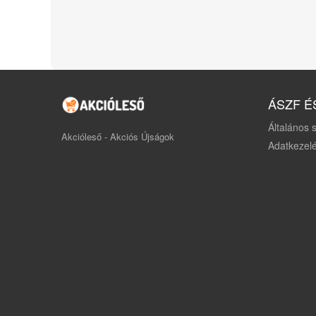
ÁSZF É
Általános s
Akcióleső - Akciós Újságok
Adatkezelé