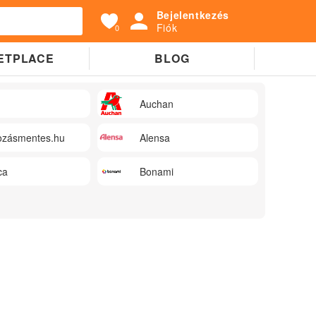
Bejelentkezés
Fiók
0
ETPLACE
BLOG
Auchan
zásmentes.hu
Alensa
ca
Bonami