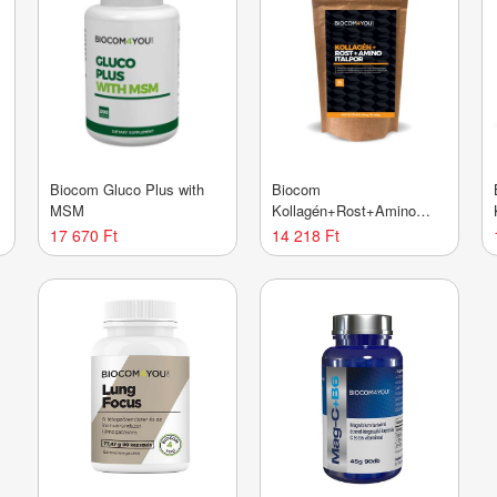
Biocom Gluco Plus with
Biocom
MSM
Kollagén+Rost+Amino
Italp mangó ízű utántöltős
17 670 Ft
14 218 Ft
510 gramm