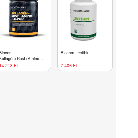
Biocom
Biocom Lecithin
Kollagén+Rost+Amino
Italpor mangó ízű 450
14 218 Ft
7 406 Ft
gramm