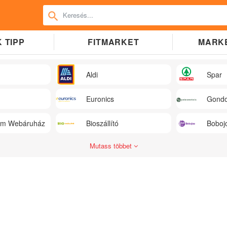
 TIPP
FITMARKET
MARK
Aldi
Spar
Euronics
Gondo
üm Webáruház
Bioszállító
Boboj
Mutass többet