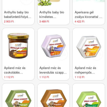
Anthyllis baby bio
Anthyllis baby bio
Aperisana gél
babafürdető/folyékony
kíméletes
zsálya kivonattal 10
szappan 300 ml
babafürdető és -
g
2 903 Ft
3 489 Ft
4 422 Ft
sampon 400 ml
Apiland méz és
Apiland méz és
Apiland méz és
csokoládés
levendulás szappan
méhpempős
szappan 100 g
100 g
szappan 100 g
1 112 Ft
1 112 Ft
1 112 Ft