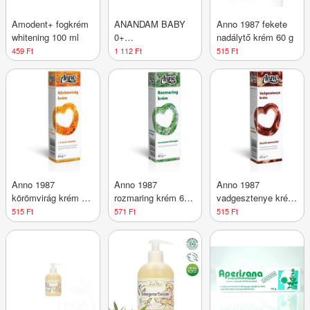
Amodent+ fogkrém
ANANDAM BABY
Anno 1987 fekete
whitening 100 ml
0+
nadálytő krém 60 g
ALLERGÉNMENTES
459 Ft
1 112 Ft
515 Ft
ILLATMENTES
MOSOGATÓSZER
500 ml
Anno 1987
Anno 1987
Anno 1987
körömvirág krém 60
rozmaring krém 60
vadgesztenye krém
g
g
60 g
515 Ft
571 Ft
515 Ft