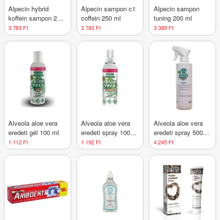
Alpecin hybrid
Alpecin sampon c1
Alpecin sampon
koffein sampon 250
coffein 250 ml
tuning 200 ml
ml
3 783 Ft
3 783 Ft
3 389 Ft
Alveola aloe vera
Alveola aloe vera
Alveola aloe vera
eredeti gél 100 ml
eredeti spray 100
eredeti spray 500
ml
ml
1 112 Ft
1 192 Ft
4 245 Ft