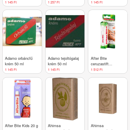
krém 50 ml
1 145 Ft
1 257 Ft
1 145 Ft
Adamo orbáncfű
Adamo tejoltógalaj
After Bite
krém 50 ml
krém 50 ml
ceruzastift
rovacsípésre 14 ml
1 145 Ft
1 145 Ft
1 512 Ft
After Bite Kids 20 g
Ahimsa
Ahimsa