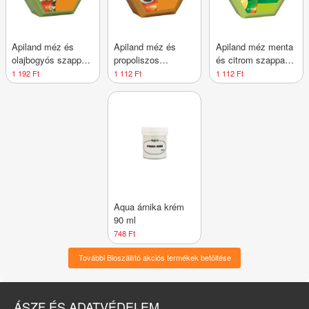
Apiland méz és
Apiland méz és
Apiland méz menta
olajbogyós szappan
propoliszos
és citrom szappan
100 g
szappan 100 g
100 g
1 192 Ft
1 112 Ft
1 112 Ft
Aqua árnika krém
90 ml
748 Ft
További Bioszállító akciós termékek betöltése
ÁSZF ÉS ADATVÉDELEM