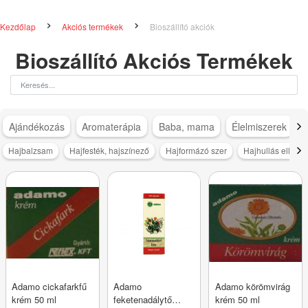
Kezdőlap
Akciós termékek
Bioszállító akciók
Bioszállító Akciós Termékek
Ajándékozás
Aromaterápia
Baba, mama
Élelmiszerek
Hajbalzsam
Hajfesték, hajszínező
Hajformázó szer
Hajhullás elleni 
Adamo cickafarkfű
Adamo
Adamo körömvirág
krém 50 ml
feketenadálytő
krém 50 ml