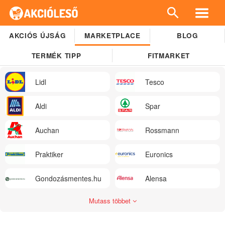
AKCIÓS ÚJSÁG
MARKETPLACE
BLOG
TERMÉK TIPP
FITMARKET
Lidl
Tesco
Aldi
Spar
Auchan
Rossmann
Praktiker
Euronics
Gondozásmentes.hu
Alensa
Mutass többet