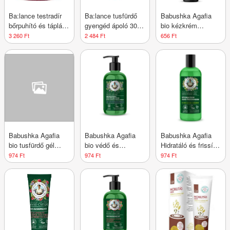
Ba:lance testradír
Ba:lance tusfürdő
Babushka Agafia
bőrpuhító és tápláló
gyengéd ápoló 300
bio kézkrém
200 ml
ml
megújító
3 260 Ft
2 484 Ft
656 Ft
fehérsomkóró
kivonattal és bur
marigold virágvízzel
75 ml
Babushka Agafia
Babushka Agafia
Babushka Agafia
bio tusfürdő gél
bio védő és
Hidratáló és frissítő
antioxidáns sarki
hidratáló folyékony
tusfürdő gél 5
974 Ft
974 Ft
974 Ft
fehérnyír- és
szappan zsálya,
mezei
vörösáfonya-
rozmaring illóolaj és
gyógynövénnyel
kivonattal 260 ml
zsályacserje
kivonattal 300 ml