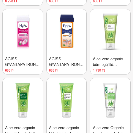
gyantázószett 1 db
ARANY ÁPOLÓVAL
BOROKABOGYÓVAL
6 278 Ft
683 Ft
683 Ft
AGISS
AGISS
Aloe vera organic
GYANTAPATRON
GYANTAPATRON
bőrmegújító
CSERESZNYEVIRÁG
NORMÁL BŐRRE
testradír 250 ml
683 Ft
683 Ft
1 730 Ft
Aloe vera organic
Aloe vera organic
Aloe vera Organic