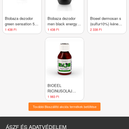
Biobaza dezodor
Biobaza dezodor
Bioeel dermosan s
green sensation 50
men black energy
(sulfur10%) kénes
ml
50 ml
kenőcs 70 g
1 438 Ft
1 438 Ft
2 338 Ft
BIOEEL
RICINUSOLAJ
PLUS A-
1 983 Ft
VITAMINNAL
További Bioszállító akciós termékek betöltése
ÁSZF ÉS ADATVÉDELEM