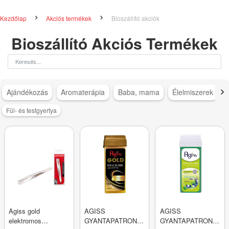
Kezdőlap
Akciós termékek
Bioszállító akciók
Bioszállító Akciós Termékek
Ajándékozás
Aromaterápia
Baba, mama
Élelmiszerek
Fül- és testgyertya
Agiss gold
AGISS
AGISS
elektromos
GYANTAPATRON
GYANTAPATRON