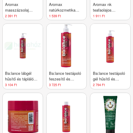
Aromax
Aromax
Aromax nk
masszázsolaj
natúrkozmetika
teafaolajos
relaxa 250 ml
mellápoló olaj 20 ml
körömápoló olaj 10
2 391 Ft
1 539 Ft
1 911 Ft
ml
Ba:lance lábgél
Ba:lance testápoló
Ba:lance testápoló
hűsítő és tápláló
feszesítő és
gél hűsítő és
300 ml
bemelegítő 300 ml
nyugtató 300 ml
3 104 Ft
3 725 Ft
2 794 Ft