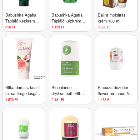
Babushka Agafia
Babushka Agafia
Bálint mobilitás
Tápláló kézkrém
Tápláló kézkrém
krém 100 ml
vad szibériaiboróka-
vad szibériaiboróka-
656 Ft
1 123 Ft
3 350 Ft
és erdeimálna-
és erdeimálna-
kivonattal
kivonattal
Bilka damaszkuszi
Biobalance
Biobaza dezodor
rózsa öregedésgátló
dry&smooth 48h
flower romance 50
kézkrém 100 ml
golyós dezodor
ml
1 579 Ft
2 181 Ft
1 438 Ft
szőrnövekedést
lassító hatással 50
ml