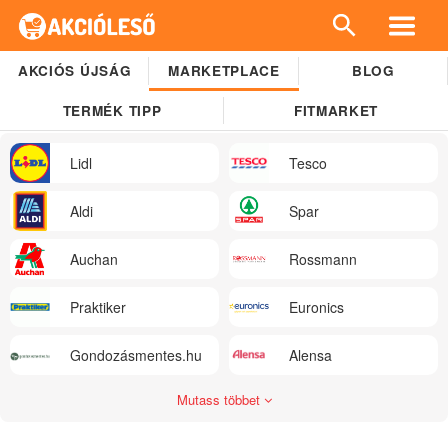
AKCIÓS ÚJSÁG
MARKETPLACE
BLOG
TERMÉK TIPP
FITMARKET
Lidl
Tesco
Aldi
Spar
Auchan
Rossmann
Praktiker
Euronics
Gondozásmentes.hu
Alensa
Mutass többet