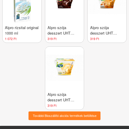
Alpro rizsital original
Alpro szója
Alpro szója
1000 ml
desszert UHT
desszert UHT
étcsoki 125 g
karamell 125 g
1 072 Ft
319 Ft
319 Ft
Alpro szója
desszert UHT
vaníliás 125 g
319 Ft
További Bioszállító akciós termékek betöltése