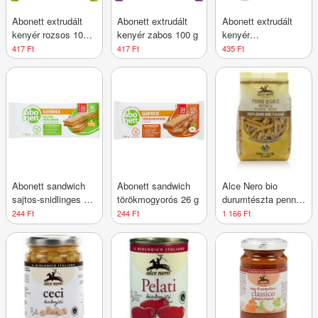
Abonett extrudált
Abonett extrudált
Abonett extrudált
kenyér rozsos 100
kenyér zabos 100 g
kenyér
g
zöldségekkel
417 Ft
417 Ft
435 Ft
gluténmentes 100 g
Abonett sandwich
Abonett sandwich
Alce Nero bio
sajtos-snidlinges 26
törökmogyorós 26 g
durumtészta penne
g
500 g
244 Ft
244 Ft
1 166 Ft