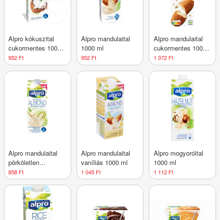
Alpro kókuszital
Alpro mandulaital
Alpro mandulaital
cukormentes 1000
1000 ml
cukormentes 1000
ml
ml
952 Ft
952 Ft
1 072 Ft
Alpro mandulaital
Alpro mandulaital
Alpro mogyoróital
pörköletlen
vaníliás 1000 ml
1000 ml
cukormentes 1000
858 Ft
1 045 Ft
1 112 Ft
ml