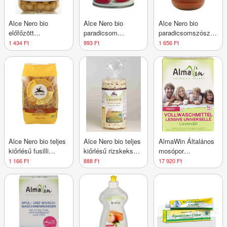
Alce Nero bio
Alce Nero bio
Alce Nero bio
előfőzött
paradicsom
paradicsomszósz
csicseriborsó 360 g
hámozott 400 g
arrabbiata 200 g
1 434 Ft
993 Ft
1 656 Ft
Alce Nero bio teljes
Alce Nero bio teljes
AlmaWin Általános
kiőrlésű fusilli
kiőrlésű rizskeksz
mosópor
(csavart orsó) 500 g
100 g
koncentrátum - 82
1 166 Ft
888 Ft
17 920 Ft
mosásra
levendulával 4,6 kg