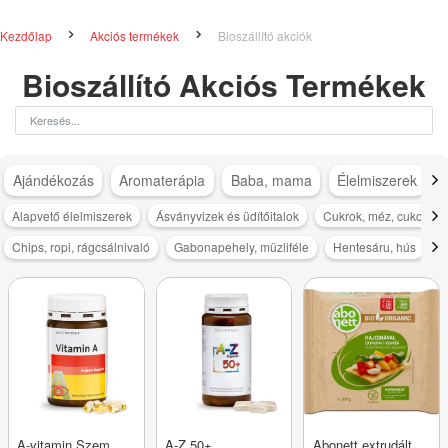
Kezdőlap
Akciós termékek
Bioszállító akciók
Bioszállító Akciós Termékek
Ajándékozás
Aromaterápia
Baba, mama
Élelmiszerek
Alapvető élelmiszerek
Ásványvizek és üdítőitalok
Cukrok, méz, cukorpót
Chips, ropi, rágcsálnivaló
Gabonapehely, müzliféle
Hentesáru, hús
K
A-vitamin Szem
A-Z 50+
Abonett extrudált