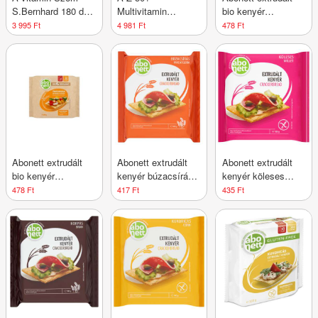
S.Bernhard 180 db
Multivitamin
bio kenyér
kapszula #99
S.Bernhard 150 db
hajdinával
3 995 Ft
4 981 Ft
478 Ft
kapszula #179
gluténmentes 100 g
Abonett extrudált
Abonett extrudált
Abonett extrudált
bio kenyér
kenyér búzacsírás
kenyér köleses
tönkölybúzával 100
100 g
gluténmentes 100 g
478 Ft
417 Ft
435 Ft
g