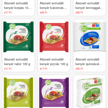
Abonett extrudált
Abonett extrudált
Abonett extrudált
kenyér korpás 100
kenyér kukoricás
kenyér lenmaggal
g
gluténmentes 100 g
gluténmentes 100 g
417 Ft
435 Ft
435 Ft
Abonett extrudált
Abonett extrudált
Abonett extrudált
kenyér natúr 100 g
kenyér pizzás 100 g
kenyér quinoával
gluténmentes 100 g
417 Ft
417 Ft
435 Ft