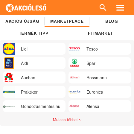
AKCIÓS ÚJSÁG
MARKETPLACE
BLOG
TERMÉK TIPP
FITMARKET
Lidl
Tesco
Aldi
Spar
Auchan
Rossmann
Praktiker
Euronics
Gondozásmentes.hu
Alensa
Mutass többet