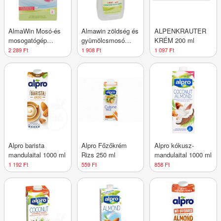
AlmaWin Mosó-és
Almawin zöldség és
ALPENKRAUTER
mosogatógép
gyümölcsmosó
KRÉM 200 ml
tisztító
koncentrátum 500
2 289 Ft
1 908 Ft
1 097 Ft
koncentrátum
ml
2x100g
Alpro barista
Alpro Főzőkrém
Alpro kókusz-
mandulaital 1000 ml
Rizs 250 ml
mandulaital 1000 ml
1 192 Ft
559 Ft
858 Ft