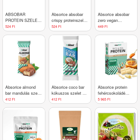
ABSOBAR
Absorice absobar
Absorice absobar
PROTEIN SZELET
crispy proteinszelet
zero vegan
CRISPY CSOKI-
dupla csokoládés
proteinszelet
524 Ft
524 Ft
449 Ft
MOGY
ízesítésű 50 g
banoffee pie 40 g
Absorice almond
Absorice coco bar
Absorice protein
bar mandulás szelet
kókuszos szelet 35
fehércsokoládé
35 g
g
karamell 500 g
412 Ft
412 Ft
5 965 Ft