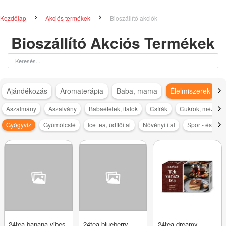
Kezdőlap
Akciós termékek
Bioszállító akciók
Bioszállító Akciós Termékek
Ajándékozás
Aromaterápia
Baba, mama
Élelmiszerek
Aszalmány
Aszalvány
Babaételek, italok
Csírák
Cukrok, méz, cuk
Gyógyvíz
Gyümölcslé
Ice tea, üdítőital
Növényi ital
Sport- és ener
24tea banana vibes
24tea blueberry
24tea dreamy