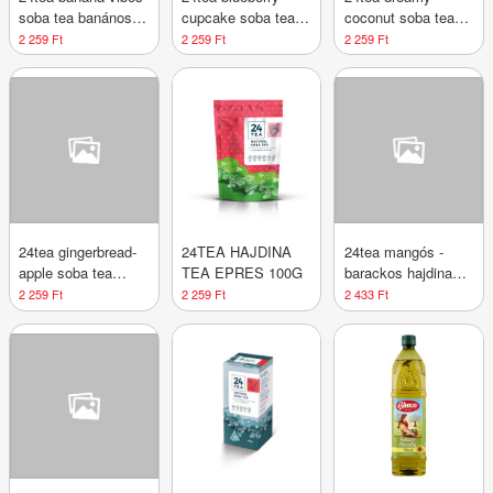
soba tea banános
cupcake soba tea
coconut soba tea
hajdina tea 100 g
áfonyás hajdina tea
kókuszos hajdina
2 259 Ft
2 259 Ft
2 259 Ft
100 g
tea 100 g
24tea gingerbread-
24TEA HAJDINA
24tea mangós -
apple soba tea
TEA EPRES 100G
barackos hajdina
alma-mézeskalács
tea 100 g
2 259 Ft
2 259 Ft
2 433 Ft
hajdina tea 100 g