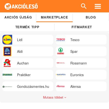
AKCIÓS ÚJSÁG
MARKETPLACE
BLOG
TERMÉK TIPP
FITMARKET
Lidl
Tesco
Aldi
Spar
Auchan
Rossmann
Praktiker
Euronics
Gondozásmentes.hu
Alensa
Mutass többet