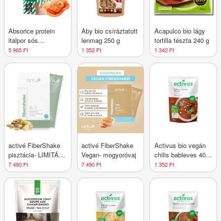
Absorice protein
Aby bio csíráztatott
Acapulco bio lágy
italpor sós
lenmag 250 g
tortilla tészta 240 g
karamellás 500 g
5 965 Ft
1 352 Ft
1 342 Ft
activé FiberShake
activé FiberShake
Activus bio vegán
pisztácia- LIMITÁLT
Vegan- mogyoróvaj
chilis bableves 400
KIADÁS
g
7 490 Ft
7 490 Ft
1 352 Ft