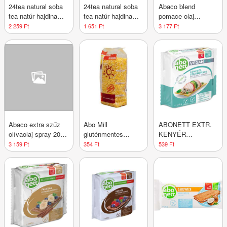
24tea natural soba
24tea natural soba
Abaco blend
tea natúr hajdina
tea natúr hajdina
pomace olaj
tea 100 g
tea 45 g
napraforgó olajjal
2 259 Ft
1 651 Ft
3 177 Ft
sütéshez 1000 ml
Abaco extra szűz
Abo Mill
ABONETT EXTR.
olívaolaj spray 200
gluténmentes
KENYÉR
ml
kukorica kásadara
VEGANP.LENCS-
3 159 Ft
354 Ft
539 Ft
500 g
ZBORSÓ