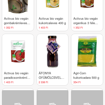
Activus bio vegán
Activus bio vegán
Activus bio vegán
gombakrémleves
kukoricaleves 400 g
organikus 3 féle
400 g
lencseleves 400 g
1 352 Ft
1 403 Ft
1 352 Ft
Activus bio vegán
ÁFONYA
Agri-Corn
paradicsomkrémleves
GYÜMÖLCSVELŐ
kukoricadara 500 g
400 g
200ML DRS
1 403 Ft
2 338 Ft
354 Ft