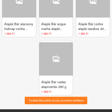
Alaplé Bár alacsony
Alaplé Bár angus
Alaplé Bár csirke
fodmap csirke
marha alaplé
alaplé tasakos 400
alaplé tas.400ml
tasakos 400 ml
ml
1 383 Ft
1 580 Ft
1 383 Ft
Alaplé Bár vadas
alapmártás 260 g
1 289 Ft
További Bioszállító akciós termékek betöltése