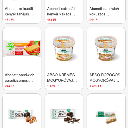
Abonett extrudált
Abonett extrudált
Abonett sandwich
kenyér fahéjas
kenyér kakaós
kókuszos
gluténmentes 100 g
gluténmentes 100 g
gluténmentes 26 g
461 Ft
461 Ft
244 Ft
Abonett sandwich
ABSO KRÉMES
ABSO ROPOGÓS
paradicsomos-
MOGYORÓVAJ
MOGYORÓVAJ
zöldfűszeres
350G
350G
244 Ft
1 459 Ft
1 459 Ft
gluténmentes 26 g